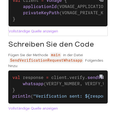
val
 client 
=
 Vonage
 {
    applicationId
(VONAGE_APPLICATION_ID
    privateKeyPath
(VONAGE_PRIVATE_KEY_P
}
Vollständige Quelle anzeigen
Schreiben Sie den Code
Fügen Sie der Methode
in der Datei
main
Folgendes
SendVerificationRequestWhatsapp
hinzu:
val
 response 
=
 client.verify.
sendVerific
    whatsapp
(VERIFY_NUMBER, VERIFY_WHATS
}
println
(
"Verification sent: ${response.r
Vollständige Quelle anzeigen