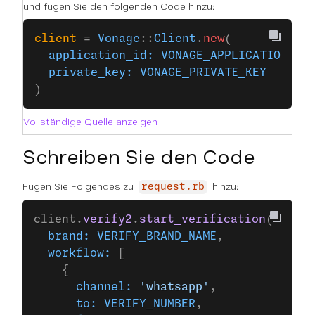
und fügen Sie den folgenden Code hinzu:
client
 = 
Vonage
::
Client
.
new
(
  application_id:
 VONAGE_APPLICATION_ID
  private_key:
 VONAGE_PRIVATE_KEY
)
Vollständige Quelle anzeigen
Schreiben Sie den Code
Fügen Sie Folgendes zu
hinzu:
request.rb
client.
verify2
.
start_verification
(
  brand:
 VERIFY_BRAND_NAME
,
  workflow:
 [
    {
      channel:
 'whatsapp'
,
      to:
 VERIFY_NUMBER
,