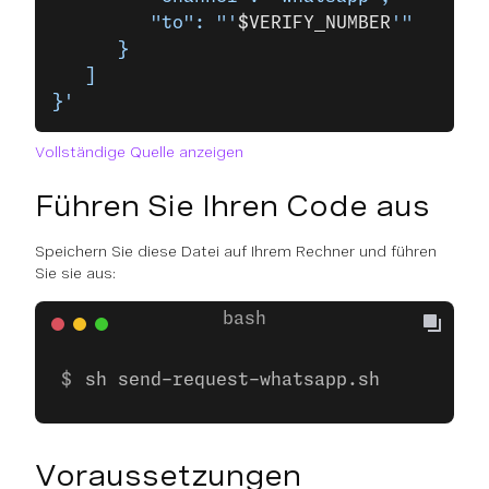
         "to": "'
$VERIFY_NUMBER
'"
      }
   ]
}'
Vollständige Quelle anzeigen
Führen Sie Ihren Code aus
Speichern Sie diese Datei auf Ihrem Rechner und führen
Sie sie aus:
sh send-request-whatsapp.sh
Voraussetzungen