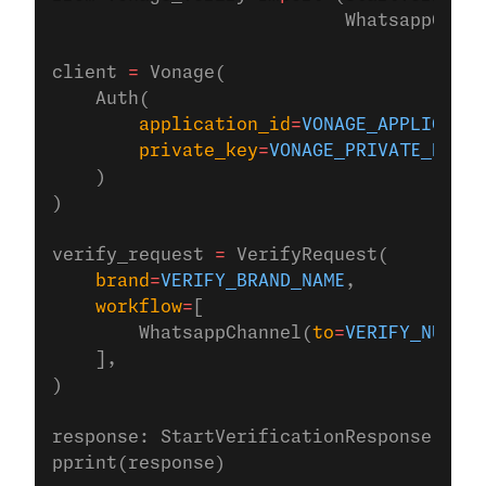
                           WhatsappChann
client 
=
 Vonage(
    Auth(
        application_id
=
VONAGE_APPLICATIO
        private_key
=
VONAGE_PRIVATE_KEY
,
    )
)
verify_request 
=
 VerifyRequest(
    brand
=
VERIFY_BRAND_NAME
,
    workflow
=
[
        WhatsappChannel(
to
=
VERIFY_NUMBER
    ],
)
response: StartVerificationResponse 
=
 cl
pprint(response)