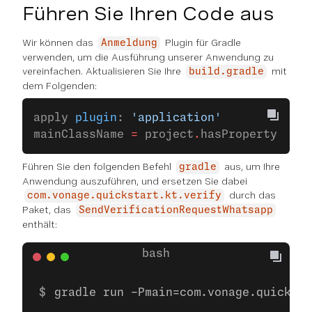
Führen Sie Ihren Code aus
Wir können das
Plugin für Gradle
Anmeldung
verwenden, um die Ausführung unserer Anwendung zu
vereinfachen. Aktualisieren Sie Ihre
mit
build.gradle
dem Folgenden:
apply 
plugin
: 
'application'
mainClassName 
=
 project
.
hasProperty(
'mai
Führen Sie den folgenden Befehl
aus, um Ihre
gradle
Anwendung auszuführen, und ersetzen Sie dabei
durch das
com.vonage.quickstart.kt.verify
Paket, das
SendVerificationRequestWhatsapp
enthält:
gradle run -Pmain=com.vonage.quicksta