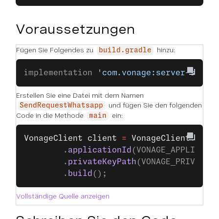
Voraussetzungen
Fügen Sie Folgendes zu
hinzu:
build.gradle
implementation 
'com.vonage:server-sdk:9
Erstellen Sie eine Datei mit dem Namen
und fügen Sie den folgenden
SendRequestWhatsapp
Code in die Methode
ein:
main
VonageClient
 client
 =
 VonageClient
.
buil
		.
applicationId
(VONAGE_APPLICATI
		.
privateKeyPath
(VONAGE_PRIVATE_
		.
build
();
Vollständige Quelle anzeigen