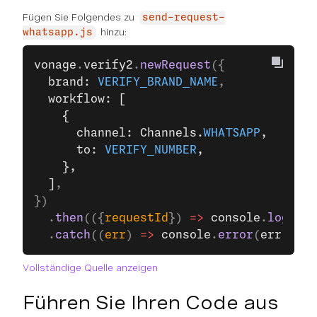
Fügen Sie Folgendes zu
send-request-
hinzu:
whatsapp.js
vonage
.
verify2
.
newRequest
({
  brand: 
VERIFY_BRAND_NAME
,
  workflow: [
    {
      channel: Channels.
WHATSAPP
,
      to: 
VERIFY_NUMBER
,
    },
  ]
,
})
  .
then
(({
requestId
}) 
=>
 console
.
log
(
req
  .
catch
((
err
) 
=>
 console
.
error
(
err
));
Vollständige Quelle anzeigen
Führen Sie Ihren Code aus