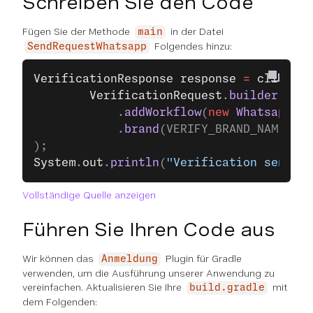
Schreiben Sie den Code
Fügen Sie der Methode
in der Datei
main
Folgendes hinzu:
SendRequestWhatsapp
VerificationResponse
 response
 =
 client
.
g
		VerificationRequest
.
builder
()
			.
addWorkflow
(
new
 WhatsappWor
			.
brand
(VERIFY_BRAND_NAME).
bu
);
System
.
out
.
println
(
"Verification sent: "
Vollständige Quelle anzeigen
Führen Sie Ihren Code aus
Wir können das
Plugin für Gradle
Anmeldung
verwenden, um die Ausführung unserer Anwendung zu
vereinfachen. Aktualisieren Sie Ihre
mit
build.gradle
dem Folgenden: