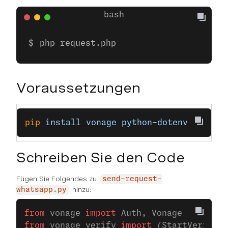
php request.php
Voraussetzungen
pip
 install
 vonage
 python-dotenv
Schreiben Sie den Code
Fügen Sie Folgendes zu
send-request-
hinzu:
whatsapp.py
from
 vonage 
import
 Auth, Vonage
from
 vonage_verify 
import
 (StartVerifica