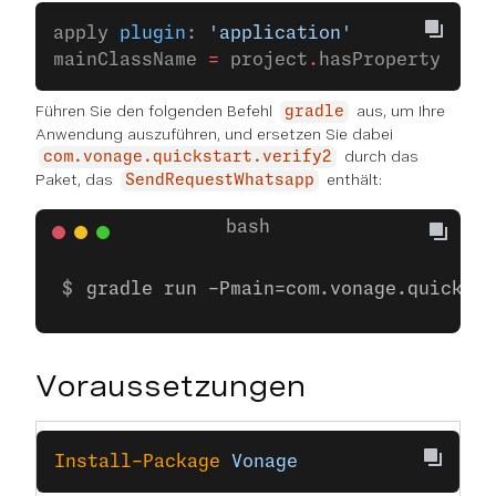
apply 
plugin
: 
'application'
mainClassName 
=
 project
.
hasProperty(
'mai
Führen Sie den folgenden Befehl
aus, um Ihre
gradle
Anwendung auszuführen, und ersetzen Sie dabei
durch das
com.vonage.quickstart.verify2
Paket, das
enthält:
SendRequestWhatsapp
gradle run -Pmain=com.vonage.quicksta
Voraussetzungen
Install-Package
 Vonage