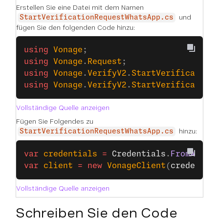
Erstellen Sie eine Datei mit dem Namen
und
StartVerificationRequestWhatsApp.cs
fügen Sie den folgenden Code hinzu:
using
 Vonage
;
using
 Vonage
.
Request
;
using
 Vonage
.
VerifyV2
.
StartVerification
using
 Vonage
.
VerifyV2
.
StartVerification
Vollständige Quelle anzeigen
Fügen Sie Folgendes zu
hinzu:
StartVerificationRequestWhatsApp.cs
var
 credentials
 =
 Credentials
.
FromAppId
var
 client
 =
 new
 VonageClient
(
credentia
Vollständige Quelle anzeigen
Schreiben Sie den Code