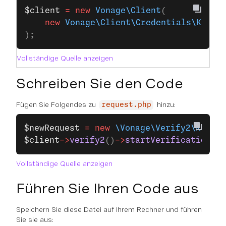
$client
 =
 new
 Vonage\Client
(
    new
 Vonage\Client\Credentials\Keypa
);
Vollständige Quelle anzeigen
Schreiben Sie den Code
Fügen Sie Folgendes zu
hinzu:
request.php
$newRequest
 =
 new
 \Vonage\Verify2\Reques
$client
->
verify2
()
->
startVerification
(
$n
Vollständige Quelle anzeigen
Führen Sie Ihren Code aus
Speichern Sie diese Datei auf Ihrem Rechner und führen
Sie sie aus: