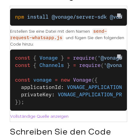
npm
 install
 @vonage/server-sdk
 @vonage/
Erstellen Sie eine Datei mit dem Namen
send-
und fügen Sie den folgenden
request-whatsapp.js
Code hinzu:
const
 { 
Vonage
 } 
=
 require
(
'@vonage/ser
const
 { 
Channels
 } 
=
 require
(
'@vonage/v
const
 vonage
 =
 new
 Vonage
({
  applicationId: 
VONAGE_APPLICATION_ID
,
  privateKey: 
VONAGE_APPLICATION_PRIVAT
});
Vollständige Quelle anzeigen
Schreiben Sie den Code