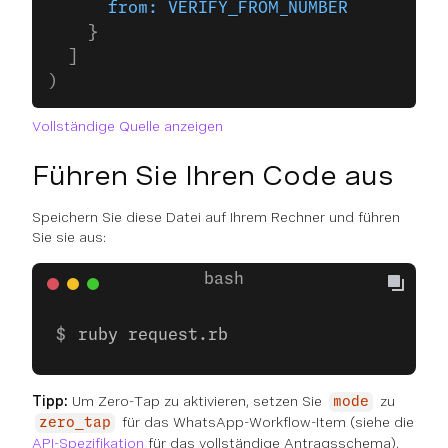
      from:
 VERIFY_FROM_NUMBER
    }
  ]
)
Vollständige Quelle anzeigen
Führen Sie Ihren Code aus
Speichern Sie diese Datei auf Ihrem Rechner und führen
Sie sie aus:
ruby request.rb
Tipp:
Um Zero-Tap zu aktivieren, setzen Sie
zu
mode
für das WhatsApp-Workflow-Item (siehe die
zero_tap
API-Spezifikation
für das vollständige Antragsschema).