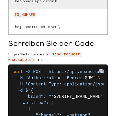
The Vonage Application ID.
TO_NUMBER
The phone number to verify
Schreiben Sie den Code
Fügen Sie Folgendes zu
send-request-
hinzu:
whatsapp.sh
curl
 -X
 POST
 "https://api.nexmo.com/v2/v
  -H
 "Authorization: Bearer 
$JWT
"
\
  -H
 'Content-Type: application/json'
 \
  -d
 $'{
	 "brand": "'
$VERIFY_BRAND_NAME
'",
   "workflow": [
      {
         "channel": "whatsapp",