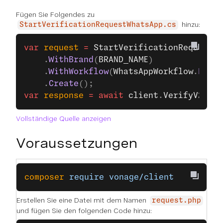
Fügen Sie Folgendes zu
hinzu:
StartVerificationRequestWhatsApp.cs
var
 request
 =
 StartVerificationRequest
.
B
    .
WithBrand
(
BRAND_NAME
)
    .
WithWorkflow
(
WhatsAppWorkflow
.
Parse
    .
Create
();
var
 response
 =
 await
 client
.
VerifyV2Clie
Vollständige Quelle anzeigen
Voraussetzungen
composer
 require
 vonage/client
Erstellen Sie eine Datei mit dem Namen
request.php
und fügen Sie den folgenden Code hinzu: