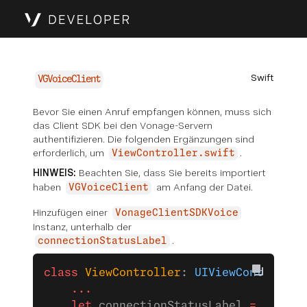
Swift
VGVoiceClient
Bevor Sie einen Anruf empfangen können, muss sich
das Client SDK bei den Vonage-Servern
authentifizieren. Die folgenden Ergänzungen sind
erforderlich, um
.
ViewController.swift
HINWEIS:
Beachten Sie, dass Sie bereits importiert
haben
am Anfang der Datei.
VGVoiceClient
Hinzufügen einer
VonageClientSDKVoice
Instanz, unterhalb der
.
connectionStatusLabel
class
 ViewController
: 
UIViewController
    ...
    let
 connectionStatusLabel 
=
 UILabe