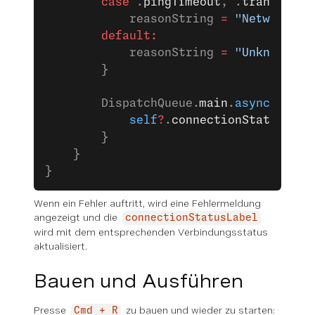
        case
 .
pingTimeout
, .
transportC
            reasonString 
=
 "Network Er
        default:
            reasonString 
=
 "Unknown"
        }
        DispatchQueue.
main
.
async
 { [
we
            self
?
.
connectionStatusLabe
        }
    }
}
Wenn ein Fehler auftritt, wird eine Fehlermeldung
angezeigt und die
connectionStatusLabel
wird mit dem entsprechenden Verbindungsstatus
aktualisiert.
Bauen und Ausführen
Presse
zu bauen und wieder zu starten:
Cmd + R