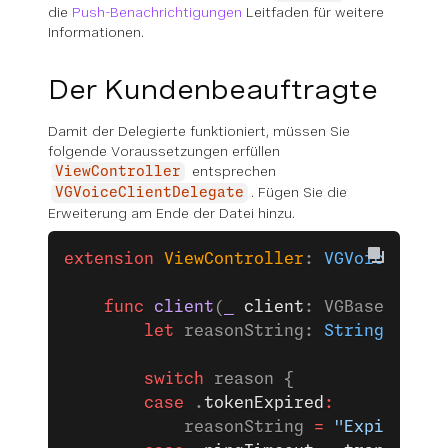
die
Push-Benachrichtigungen
Leitfaden für weitere
Informationen.
Der Kundenbeauftragte
Damit der Delegierte funktioniert, müssen Sie
folgende Voraussetzungen erfüllen
entsprechen
ViewController
. Fügen Sie die
VGVoiceClientDelegate
Erweiterung am Ende der Datei hinzu.
extension
 ViewController
: 
VGVoiceClien
    func
 client
(
_
 client
: VGBaseClient
        let
 reasonString: 
String
!
        switch
 reason {
        case
 .
tokenExpired
:
            reasonString 
=
 "Expired To