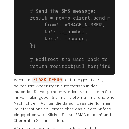
    # Send the SMS message:
    result = nexmo_client.send_message
        'from': VONAGE_NUMBER,
        'to': to_number,
        'text': message,
    })
    # Redirect the user back to the fo
    return redirect(url_for('index'))
Wenn Ihr
auf true gesetzt ist,
FLASK_DEBUG
sollten Ihre Änderungen automatisch in den
laufenden Server geladen werden. Aktualisieren Sie
Ihr Formular, geben Sie Ihre Telefonnummer und eine
Nachricht ein. Achten Sie darauf, dass die Nummer
im internationalen Format ohne das "+" am Anfang
eingegeben wird. Klicken Sie auf "SMS senden" und
überprüfen Sie Ihr Telefon.
Wenn die Anwendung nicht funktioniert hat,