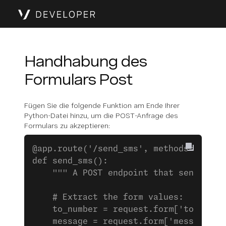
Handhabung des
Formulars Post
Fügen Sie die folgende Funktion am Ende Ihrer
Python-Datei hinzu, um die POST-Anfrage des
Formulars zu akzeptieren:
@app.route('/send_sms', methods=['POST
def send_sms():
    """ A POST endpoint that sends an 
    # Extract the form values:
    to_number = request.form['to_numbe
    message = request.form['message']