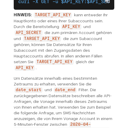
curl -X GET -u $API_KEY:$API_SECRET "h
HINWEIS:
kann entweder Ihr
TARGET_API_KEY
Hauptkonto oder eines Ihrer Subaccounts sein.
Durch die Bereitstellung
und
API_KEY
die zum primären Account gehören
API_SECRET
und
die zum Subaccount
TARGET_API_KEY
gehören, können Sie Datensätze für Ihren
Subaccount mit den Zugangsdaten des
Hauptaccounts abrufen. In allen anderen Fällen
setzen Sie
gleich der
TARGET_API_KEY
.
API_KEY
Um Datensätze innerhalb eines bestimmten
Zeitraums zu erhalten, verwenden Sie die
und
Filter. Die
date_start
date_end
zurückgegebenen Datensätze beschreiben alle API-
Anfragen, die Vonage innerhalb dieses Zeitraums
von Ihnen erhalten hat. Verwenden Sie zum Beispiel
die folgende Anfrage, um SMS-Nachrichten
anzuzeigen, die von Ihrem Vonage Account in einem
5-Minuten-Fenster zwischen
2020-04-