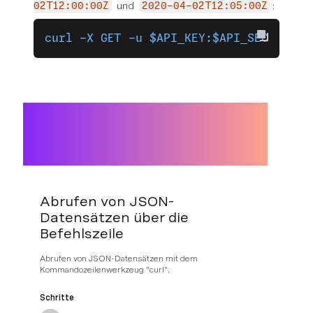
und
:
02T12:00:00Z
2020-04-02T12:05:00Z
curl -X GET -u $API_KEY:$API_SECRET 'h
Abrufen von JSON-
Datensätzen über die
Befehlszeile
Abrufen von JSON-Datensätzen mit dem
Kommandozeilenwerkzeug "curl".
Schritte