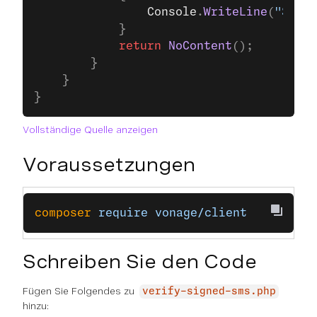
                Console
.
WriteLine
(
"Signa
            }
            return
 NoContent
();
        }
    }
}
Vollständige Quelle anzeigen
Voraussetzungen
composer
 require
 vonage/client
Schreiben Sie den Code
Fügen Sie Folgendes zu
verify-signed-sms.php
hinzu: