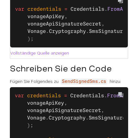
var
 credentials
 =
 Credentials
.
FromApiKe
    vonageApiKey
,
    vonageApiSignatureSecret
,
    Vonage
.
Cryptography
.
SmsSignatureGen
    );
Vollständige Quelle anzeigen
Schreiben Sie den Code
Fügen Sie Folgendes zu
hinzu:
SendSignedSms.cs
var
 credentials
 =
 Credentials
.
FromApiKey
    vonageApiKey
,
    vonageApiSignatureSecret
,
    Vonage
.
Cryptography
.
SmsSignatureGene
    );