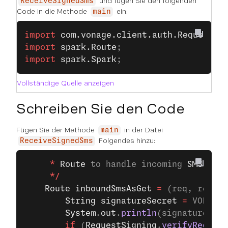
und fügen Sie den folgenden
ReceiveSignedSms
Code in die Methode
ein:
main
import
 com.vonage.client.auth.RequestSi
import
 spark.Route
;
import
 spark.Spark
;
Vollständige Quelle anzeigen
Schreiben Sie den Code
Fügen Sie der Methode
in der Datei
main
Folgendes hinzu:
ReceiveSignedSms
     *
 Route
 to handle incoming 
SMS
 GET
 
     */
    Route
 inboundSmsAsGet
 =
 (req, res) 
-
        String
 signatureSecret
 =
 VONAGE_
        System
.
out
.
println
(signatureSecr
        if
 (
RequestSigning
.
verifyRequest