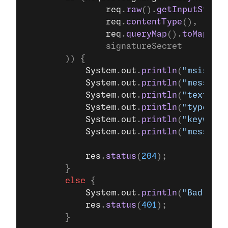
                req
.
raw
().
getInputStream
                req
.
contentType
(),
                req
.
queryMap
().
toMap
(),
                signatureSecret
        )) {
            System
.
out
.
println
(
"msisdn: 
            System
.
out
.
println
(
"messageI
            System
.
out
.
println
(
"text: "
 
            System
.
out
.
println
(
"type: "
 
            System
.
out
.
println
(
"keyword:
            System
.
out
.
println
(
"messageT
            res
.
status
(
204
);    
        }
        else
 {
            System
.
out
.
println
(
"Bad sign
            res
.
status
(
401
);
        }