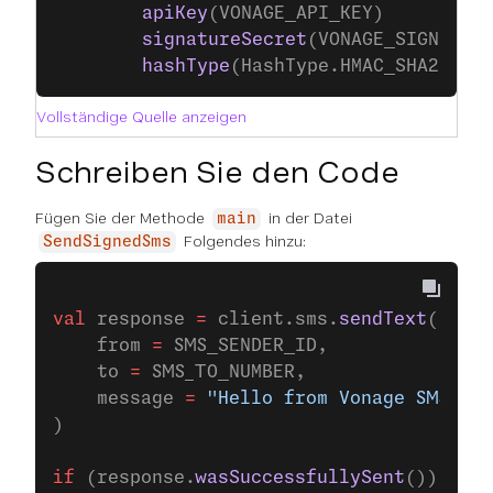
        apiKey
(VONAGE_API_KEY)
        signatureSecret
(VONAGE_SIGNATUR
        hashType
(HashType.HMAC_SHA256)
Vollständige Quelle anzeigen
Schreiben Sie den Code
Fügen Sie der Methode
in der Datei
main
Folgendes hinzu:
SendSignedSms
val
 response 
=
 client.sms.
sendText
(
    from 
=
 SMS_SENDER_ID,
    to 
=
 SMS_TO_NUMBER,
    message 
=
 "Hello from Vonage SMS API
)
if
 (response.
wasSuccessfullySent
()) {