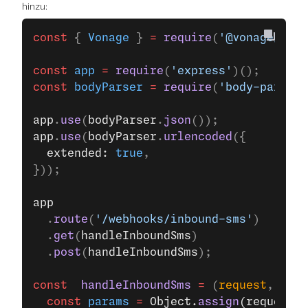
hinzu:
const
 { 
Vonage
 } 
=
 require
(
'@vonage/serv
const
 app
 =
 require
(
'express'
)();
const
 bodyParser
 =
 require
(
'body-parser'
app
.
use
(
bodyParser
.
json
());
app
.
use
(
bodyParser
.
urlencoded
({
  extended: 
true
,
}));
app
  .
route
(
'/webhooks/inbound-sms'
)
  .
get
(
handleInboundSms
)
  .
post
(
handleInboundSms
);
const
  handleInboundSms
 =
 (
request
, 
resp
  const
 params
 =
 Object.
assign
(request.q