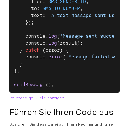
      from: 
SMS_SENDER_ID
,
      to: 
SMS_TO_NUMBER
,
      text: 
'A text message sent using t
    });
    console.
log
(
'Message sent successful
    console.
log
(result);
  } 
catch
 (error) {
    console.
error
(
`Message failed with e
  }
}
;
sendMessage
();
Vollständige Quelle anzeigen
Führen Sie Ihren Code aus
Speichern Sie diese Datei auf Ihrem Rechner und führen