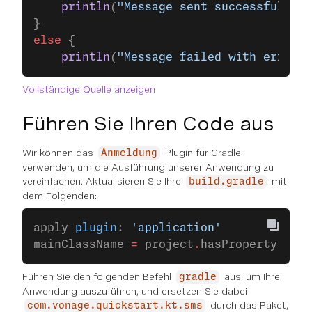
    println
(
"Message sent successfully."
}
else
 {
    println
(
"Message failed with error: 
Vollständige Quelle anzeigen
Führen Sie Ihren Code aus
Wir können das
Plugin für Gradle
Anmeldung
verwenden, um die Ausführung unserer Anwendung zu
vereinfachen. Aktualisieren Sie Ihre
mit
build.gradle
dem Folgenden:
apply 
plugin
: 
'application'
mainClassName 
=
 project
.
hasProperty(
'mai
Führen Sie den folgenden Befehl
aus, um Ihre
gradle
Anwendung auszuführen, und ersetzen Sie dabei
durch das Paket,
com.vonage.quickstart.kt.sms