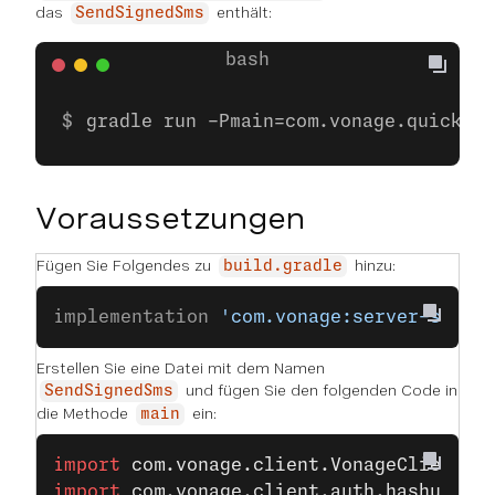
das
enthält:
SendSignedSms
gradle run -Pmain=com.vonage.quicksta
Voraussetzungen
Fügen Sie Folgendes zu
hinzu:
build.gradle
implementation 
'com.vonage:server-sdk:9
Erstellen Sie eine Datei mit dem Namen
und fügen Sie den folgenden Code in
SendSignedSms
die Methode
ein:
main
import
 com.vonage.client.VonageClient
;
import
 com.vonage.client.auth.hashutils