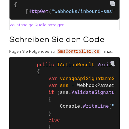
{
    [
HttpGet
(
"webhooks/inbound-sms"
)]  
Vollständige Quelle anzeigen
Schreiben Sie den Code
Fügen Sie Folgendes zu
hinzu:
SmsController.cs
        public
 IActionResult
 VerifySms
()
        {
            var
 vonageApiSignatureSecret
            var
 sms
 =
 WebhookParser
.
Pars
            if
 (
sms
.
ValidateSignature
(
vo
            {
                Console
.
WriteLine
(
"Signa
            }
            else
            {