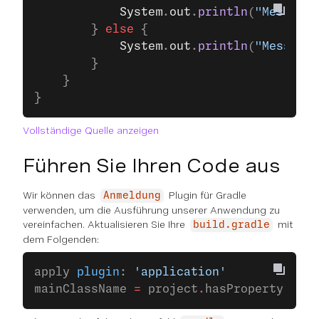
            System
.
out
.
println
(
"Message 
        } 
else
 {
            System
.
out
.
println
(
"Message 
        }
    }
}
Vollständige Quelle anzeigen
Führen Sie Ihren Code aus
Wir können das
Plugin für Gradle
Anmeldung
verwenden, um die Ausführung unserer Anwendung zu
vereinfachen. Aktualisieren Sie Ihre
mit
build.gradle
dem Folgenden:
apply 
plugin
: 
'application'
mainClassName 
=
 project
.
hasProperty(
'mai