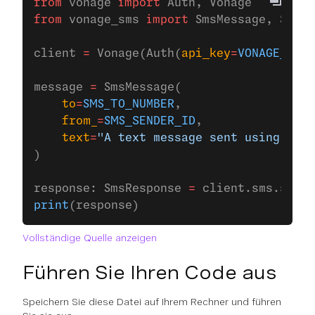
from
 vonage 
import
 Auth, Vonage
from
 vonage_sms 
import
 SmsMessage, SmsRe
client 
=
 Vonage(Auth(
api_key
=
VONAGE_API_
message 
=
 SmsMessage(
    to
=
SMS_TO_NUMBER
,
    from_
=
SMS_SENDER_ID
,
    text
=
"A text message sent using the
)
response: SmsResponse 
=
 client.sms.send(
print
(response)
Vollständige Quelle anzeigen
Führen Sie Ihren Code aus
Speichern Sie diese Datei auf Ihrem Rechner und führen