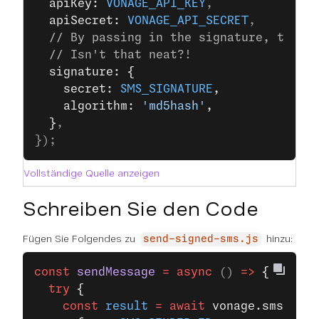
  apiKey: 
VONAGE_API_KEY
,
  apiSecret: 
VONAGE_API_SECRET
,
  // By passing in the signature, the S
  // Isn't that neat?!
  signature: {
    secret: 
SMS_SIGNATURE
,
    algorithm: 
'md5hash'
,
  }
,
});
Vollständige Quelle anzeigen
Schreiben Sie den Code
Fügen Sie Folgendes zu
hinzu:
send-signed-sms.js
const
 sendMessage
 =
 async
 () 
=>
 {
  try
 {
    const
 result
 =
 await
 vonage.sms.
send