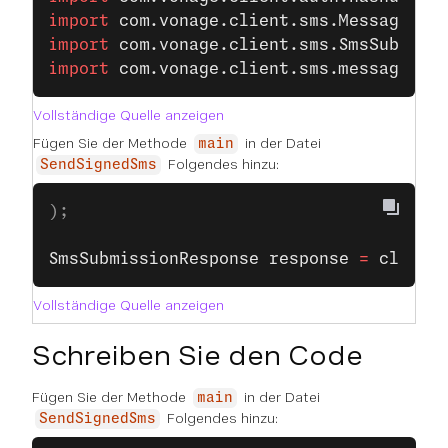
import
 com.vonage.client.sms.MessageSta
import
 com.vonage.client.sms.SmsSubmiss
import
 com.vonage.client.sms.messages.T
Vollständige Quelle anzeigen
Fügen Sie der Methode
in der Datei
main
Folgendes hinzu:
SendSignedSms
);
SmsSubmissionResponse
 response
 =
 client
Vollständige Quelle anzeigen
Schreiben Sie den Code
Fügen Sie der Methode
in der Datei
main
Folgendes hinzu:
SendSignedSms