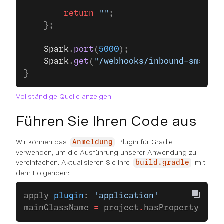
        return
 ""
;
    };        
    Spark
.
port
(
5000
);
    Spark
.
get
(
"/webhooks/inbound-sms"
, i
}
Vollständige Quelle anzeigen
Führen Sie Ihren Code aus
Wir können das
Plugin für Gradle
Anmeldung
verwenden, um die Ausführung unserer Anwendung zu
vereinfachen. Aktualisieren Sie Ihre
mit
build.gradle
dem Folgenden:
apply 
plugin
: 
'application'
mainClassName 
=
 project
.
hasProperty(
'mai