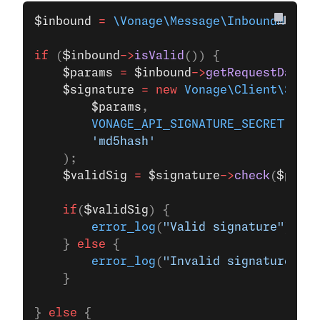
$inbound
 =
 \Vonage\Message\InboundMessag
if
 (
$inbound
->
isValid
()) {
    $params
 =
 $inbound
->
getRequestData
()
    $signature
 =
 new
 Vonage\Client\Signa
        $params
,
        VONAGE_API_SIGNATURE_SECRET
,
        'md5hash'
    );
    $validSig
 =
 $signature
->
check
(
$param
    if
(
$validSig
) {
        error_log
(
"Valid signature"
);
    } 
else
 {
        error_log
(
"Invalid signature"
);
    }
} 
else
 {