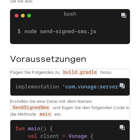
Sie sie aus:
node send-signed-sms.js
Voraussetzungen
Fügen Sie Folgendes zu
hinzu:
build.gradle
implementation 
'com.vonage:server-sdk-k
Erstellen Sie eine Datei mit dem Namen
und fügen Sie den folgenden Code in
SendSignedSms
die Methode
ein:
main
fun
 main
() {
    val
 client 
=
 Vonage
 {