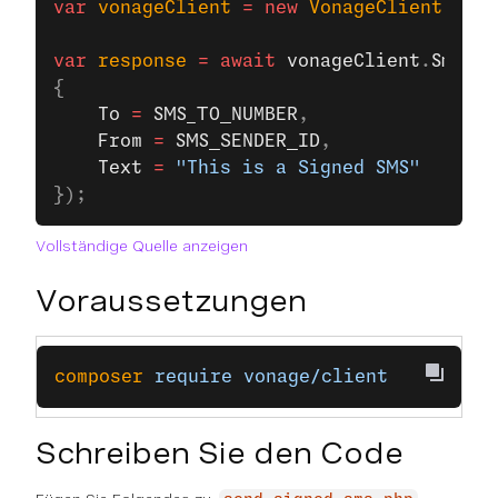
var
 vonageClient
 =
 new
 VonageClient
(
cred
var
 response
 =
 await
 vonageClient
.
SmsCli
{
    To
 =
 SMS_TO_NUMBER
,
    From
 =
 SMS_SENDER_ID
,
    Text
 =
 "This is a Signed SMS"
});
Vollständige Quelle anzeigen
Voraussetzungen
composer
 require
 vonage/client
Schreiben Sie den Code