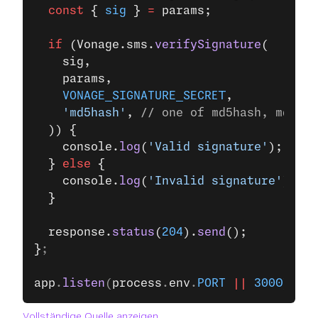
  const
 { 
sig
 } 
=
 params;
  if
 (Vonage.sms.
verifySignature
(
    sig,
    params,
    VONAGE_SIGNATURE_SECRET
,
    'md5hash'
, 
// one of md5hash, md5, s
  )) {
    console.
log
(
'Valid signature'
);
  } 
else
 {
    console.
log
(
'Invalid signature'
);
  }
  response.
status
(
204
).
send
();
}
;
app
.
listen
(
process
.
env
.
PORT
 ||
 3000
);
Vollständige Quelle anzeigen