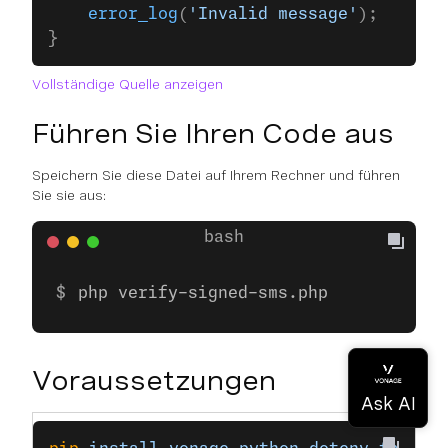
    error_log
(
'Invalid message'
);
}
Vollständige Quelle anzeigen
Führen Sie Ihren Code aus
Speichern Sie diese Datei auf Ihrem Rechner und führen
Sie sie aus:
php verify-signed-sms.php
Voraussetzungen