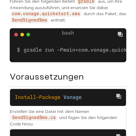
Führen Sie den folgenden Befehl
aus, um Ihre
gradle
Anwendung auszuführen, und ersetzen Sie dabei
durch das Paket, das
com.vonage.quickstart.sms
enthält:
SendSignedSms
gradle run -Pmain=com.vonage.quicksta
Voraussetzungen
Install-Package
 Vonage
Erstellen Sie eine Datei mit dem Namen
und fügen Sie den folgenden
SendSignedSms.cs
Code hinzu: