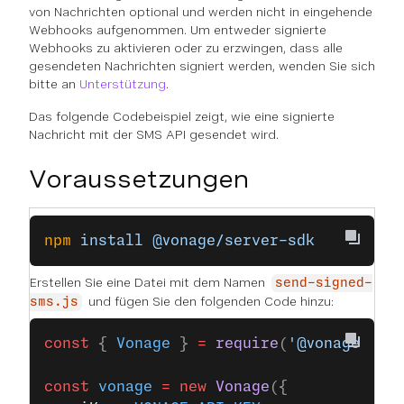
von Nachrichten optional und werden nicht in eingehende
Webhooks aufgenommen. Um entweder signierte
Webhooks zu aktivieren oder zu erzwingen, dass alle
gesendeten Nachrichten signiert werden, wenden Sie sich
bitte an
Unterstützung
.
Das folgende Codebeispiel zeigt, wie eine signierte
Nachricht mit der SMS API gesendet wird.
Voraussetzungen
npm
 install
 @vonage/server-sdk
Erstellen Sie eine Datei mit dem Namen
send-signed-
und fügen Sie den folgenden Code hinzu:
sms.js
const
 { 
Vonage
 } 
=
 require
(
'@vonage/ser
const
 vonage
 =
 new
 Vonage
({