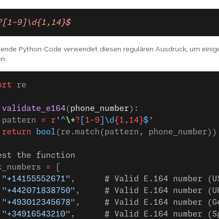
?[1-9]\d{1,14}$
gende Python-Code verwendet diesen regulären Ausdruck, um einig
en:
ort
 re
 validate_e164
(
phone_number
):
 pattern 
=
 r
'
^
\+
?
[
1-9
]\d
{1,14}
$
'
 return
 bool
(re.match(pattern, phone_number))
est the function
t_numbers 
=
 [
 "+14155552671"
,      
# Valid E.164 number (U
 "+442071838750"
,     
# Valid E.164 number (U
 "+493012345678"
,     
# Valid E.164 number (G
 "+34916543210"
,      
# Valid E.164 number (S