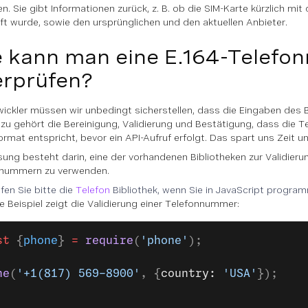
n. Sie gibt Informationen zurück, z. B. ob die SIM-Karte kürzlich mi
ft wurde, sowie den ursprünglichen und den aktuellen Anbieter.
 kann man eine E.164-Telef
rprüfen?
wickler müssen wir unbedingt sicherstellen, dass die Eingaben des 
azu gehört die Bereinigung, Validierung und Bestätigung, dass die
ormat entspricht, bevor ein API-Aufruf erfolgt. Das spart uns Zeit u
sung besteht darin, eine der vorhandenen Bibliotheken zur Validieru
nnummern zu verwenden.
fen Sie bitte die
Telefon
Bibliothek, wenn Sie in JavaScript progra
e Beispiel zeigt die Validierung einer Telefonnummer:
st
 {
phone
} 
=
 require
(
'phone'
);
ne
(
'+1(817) 569-8900'
, {
country: 
'USA'
}); 