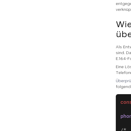
entgege
verknüp
Wie
übe
Als Ent
sind. D
E.164-F
Eine Lö
Telefo
Überprü
folgend
con
pho
/* 