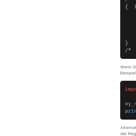
{  
   
   
   
   
}
/*
Wenn Si
Beispiel
imp
my_
pri
Alterna
der Reg