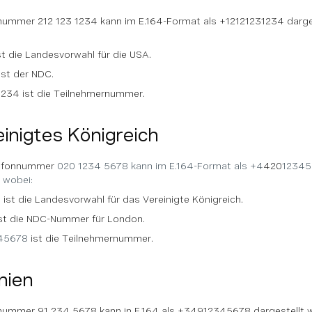
nummer 212 123 1234 kann im E.164-Format als +12121231234 darge
st die Landesvorwahl für die USA.
ist der NDC.
1234 ist die Teilnehmernummer.
inigtes Königreich
lefonnummer
020 1234 5678 kann im E.164-Format als +4
420
12345
 wobei:
ist die Landesvorwahl für das Vereinigte Königreich.
ist die NDC-Nummer für London.
45678
ist die Teilnehmernummer.
nien
nummer 91 234 5678 kann in E.164 als +34912345678 dargestellt w