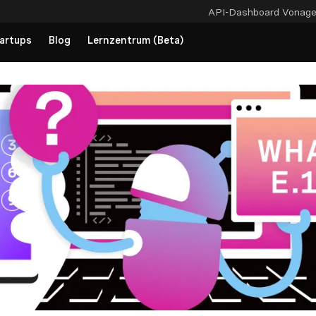
API-Dashboard
Vonag
artups
Blog
Lernzentrum (Beta)