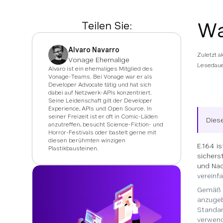
Wa
Teilen Sie:
Alvaro Navarro
Zuletzt a
Vonage Ehemalige
Lesedaue
Alvaro ist ein ehemaliges Mitglied des
Vonage-Teams. Bei Vonage war er als
Developer Advocate tätig und hat sich
dabei auf Netzwerk-APIs konzentriert.
Seine Leidenschaft gilt der Developer
Experience, APIs und Open Source. In
seiner Freizeit ist er oft in Comic-Läden
Diese
anzutreffen, besucht Science-Fiction- und
Horror-Festivals oder bastelt gerne mit
diesen berühmten winzigen
E.164 i
Plastikbausteinen.
sichers
und Nac
vereinf
Gemäß
anzugeb
Standar
verwend