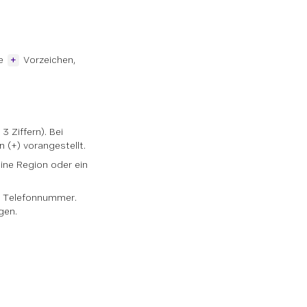
de
Vorzeichen,
+
 3 Ziffern). Bei
 (+) vorangestellt.
ine Region oder ein
e Telefonnummer.
gen.