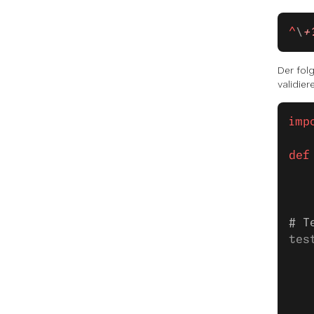
^
\
+
Der fol
validier
imp
def
   
   
# T
tes
   
   
   
   