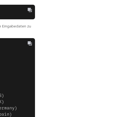
e Eingabedaten zu
S)
K)
ermany)
pain)