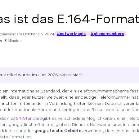
s ist das E.164-Forma
#network-apis
#phone-numbers
ktualisiert am
October 23, 2024
r: 3 Minuten
r Artikel wurde im Juni 2026 aktualisiert.
st ein internationaler Standard, der ein Telefonnummernschema fest
tellt, dass jeder Nutzer weltweit eine eindeutige Telefonnummer hat 
hrichten miteinander in Verbindung treten können. Dadurch vereinf
acht internationale Anrufe und verringert das Risiko, eine falsche N
 dem
E.164-Standard
gibt es verschiedene Möglichkeiten, eine Tel
en: geografische Gebiete, globale Dienste, Netzwerke usw. In diese
ddarstellung für
geografische Gebiete
verwendet, da dies das in 
ete Format ist.