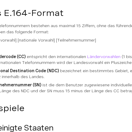
 E.164-Format
elefonnummern bestehen aus maximal 15 Ziffern, ohne das führen
en das folgende Format:
vorwahl] [nationale Vorwahl] [Teilnehmernummer]
dercode (CC)
entspricht den internationalen
Ländervorwahlen
(1 bis
rnationalen Telefonnummern wird der Landesvorwahl ein Pluszeichen
ional Destination Code (NDC)
bezeichnet ein bestimmtes Gebiet, e
 innerhalb des Landes.
lnehmernummer (SN)
ist die dem Benutzer zugewiesene individuell
 Länge des NDC und der SN muss 15 minus der Länge des CC betra
spiele
inigte Staaten