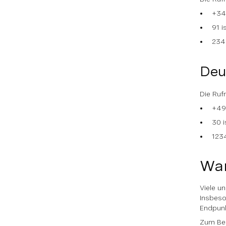
+34 
91 i
234
Deu
Die Ruf
+49 
30 i
123
War
Viele u
Insbeso
Endpunk
Zum Bei