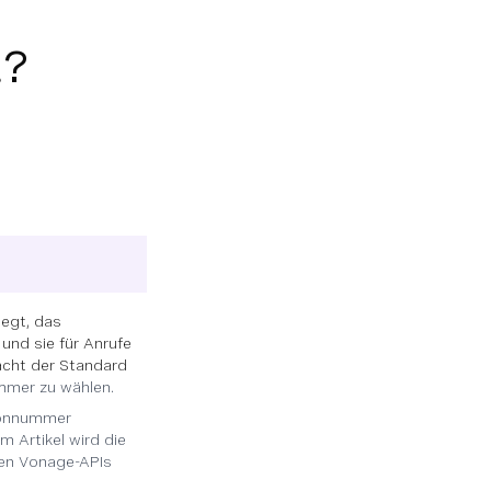
t?
legt, das
und sie für Anrufe
acht der Standard
ummer zu wählen.
efonnummer
m Artikel wird die
den Vonage-APIs