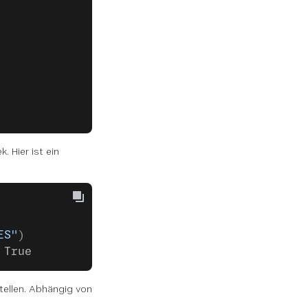
k. Hier ist ein
ES"
)
 True
tellen. Abhängig von