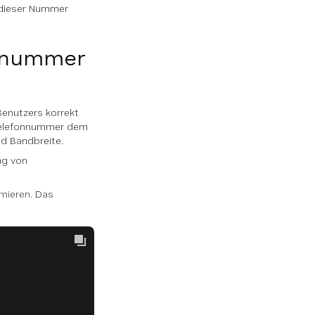
t dieser Nummer
onnummer
Benutzers korrekt
 Telefonnummer dem
nd Bandbreite.
ng von
mmieren
. Das