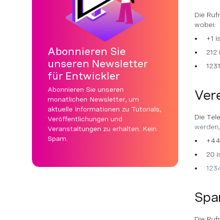
Die Ruf
wobei:
+1 i
Abonnieren Sie
212 
unseren Newsletter
123
für Entwickler
Abonnieren Sie unseren
Vere
monatlichen Newsletter, um
aktuelle Informationen zu Tutorials,
Die Te
Veröffentlichungen und
werden,
Veranstaltungen zu erhalten. Kein
Spam.
+44 
20 
123
Spa
Die Ruf