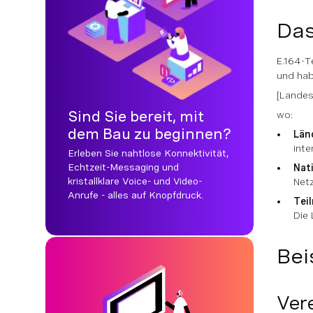
Das
E.164-T
und hab
[Landes
Sind Sie bereit, mit
wo:
dem Bau zu beginnen?
Län
inte
Erleben Sie nahtlose Konnektivität,
Echtzeit-Messaging und
Nat
kristallklare Voice- und Video-
Netz
Anrufe - alles auf Knopfdruck.
Tei
Die
Bei
Vere