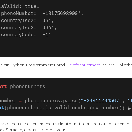
isValid: true, 
 phoneNumber: '+18175698900', 
 countryIso2: 'US', 
 countryIso3: 'USA', 
 countryCode: '+1'
e ein Python-Programmierer sind,
Telefonnummern
ist Ihre Bibliothe
:
ort
 phonenumbers
number 
=
 phonenumbers.parse(
"+34911234567"
, 
"
nt
(phonenumbers.is_valid_number(my_number)) 
#
tiv können Sie einen eigenen Validator mit regulären Ausdrücken ers
ex-Sprache, etwas in der Art von: