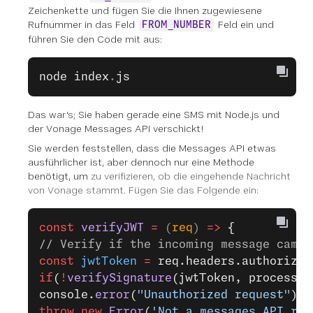
Zeichenkette und fügen Sie die Ihnen zugewiesene
Rufnummer in das Feld
Feld ein und
FROM_NUMBER
führen Sie den Code mit aus:
node
 index
.
js
Das war's; Sie haben gerade eine SMS mit Node.js und
der Vonage Messages API verschickt!
Sie werden feststellen, dass die Messages API etwas
ausführlicher ist, aber dennoch nur eine Methode
benötigt, um
zu verifizieren, ob die eingehende Nachricht
von Vonage stammt. Fügen Sie das Folgende ein:
const
 verifyJWT
 =
 (
req
) 
=>
 {
// Verify if the incoming message came 
const
 jwtToken
 =
 req.headers.authorizat
if
(
!
verifySignature
(jwtToken, process.e
console.
error
(
"Unauthorized request"
);
throw
 new
 Error
(
'Not a messages API req