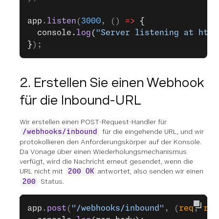
app
.
listen
(
3000
, () 
=>
 {
  console.
log
(
"Server listening at http
}
);
2. Erstellen Sie einen Webhook
für die Inbound-URL
Wir erstellen einen POST-Request-Handler für
für die eingehende URL, und wir
/webhooks/inbound
protokollieren den Anforderungskörper auf der Konsole.
Da Vonage über einen Wiederholungsmechanismus
verfügt, wird die Nachricht erneut gesendet, wenn die
URL nicht mit
antwortet, also senden wir einen
200 OK
Status.
200
app
.
post
(
"/webhooks/inbound"
, (
req
, 
res