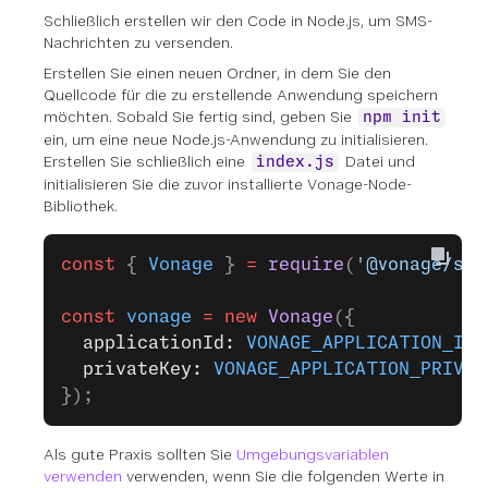
Schließlich erstellen wir den Code in Node.js, um SMS-
Nachrichten zu versenden.
Erstellen Sie einen neuen Ordner, in dem Sie den
Quellcode für die zu erstellende Anwendung speichern
möchten. Sobald Sie fertig sind, geben Sie
npm init
ein, um eine neue Node.js-Anwendung zu initialisieren.
Erstellen Sie schließlich eine
Datei und
index.js
initialisieren Sie die zuvor installierte Vonage-Node-
Bibliothek.
const
 { 
Vonage
 } 
=
 require
(
'@vonage/ser
const
 vonage
 =
 new
 Vonage
({
  applicationId: 
VONAGE_APPLICATION_ID
,
  privateKey: 
VONAGE_APPLICATION_PRIVAT
});
Als gute Praxis sollten Sie
Umgebungsvariablen
verwenden
verwenden, wenn Sie die folgenden Werte in