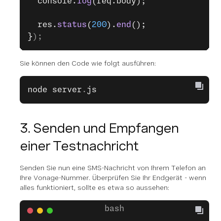
  console.
log
(req.body);
  res.
status
(
200
).
end
();
}
);
Sie können den Code wie folgt ausführen:
node
 server
.
js
3. Senden und Empfangen
einer Testnachricht
Senden Sie nun eine SMS-Nachricht von Ihrem Telefon an
Ihre Vonage-Nummer. Überprüfen Sie Ihr Endgerät - wenn
alles funktioniert, sollte es etwa so aussehen: