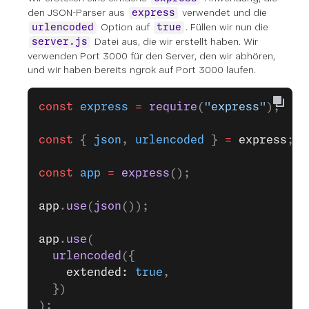
den JSON-Parser aus
verwendet und die
express
Option auf
. Füllen wir nun die
urlencoded
true
Datei aus, die wir erstellt haben. Wir
server.js
verwenden Port 3000 für den Server, den wir abhören,
und wir haben bereits ngrok auf Port 3000 laufen.
const
 express
 =
 require
(
"express"
);
const
 { 
json
, 
urlencoded
 } 
=
 express
;
const
 app
 =
 express
();
app
.
use
(
json
());
app
.
use
(
  urlencoded
({
    extended: 
true
,
  })
);