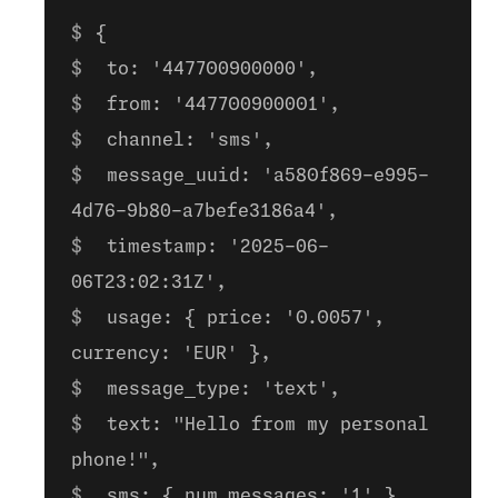
{
to: '447700900000',
from: '447700900001',
channel: 'sms',
message_uuid: 'a580f869-e995-
4d76-9b80-a7befe3186a4',
timestamp: '2025-06-
06T23:02:31Z',
usage: { price: '0.0057',
currency: 'EUR' },
message_type: 'text',
text: "Hello from my personal
phone!",
sms: { num_messages: '1' }