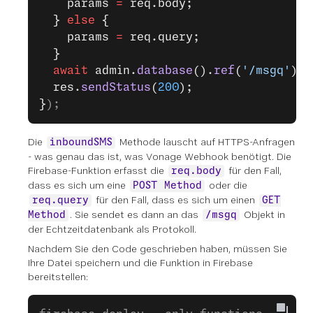
    params 
=
 req.body;
  } 
else
 {
    params 
=
 req.query;
  }
  await
 admin.
database
().
ref
(
'/msgq'
).
p
  res.
sendStatus
(
200
);
}
);
Die
Methode lauscht auf HTTPS-Anfragen
inboundSMS
- was genau das ist, was Vonage Webhook benötigt. Die
Firebase-Funktion erfasst die
für den Fall,
req.body
dass es sich um eine
oder die
POST Method
für den Fall, dass es sich um einen
req.query
GET
. Sie sendet es dann an das
Objekt in
Method
/msgq
der Echtzeitdatenbank als Protokoll.
Nachdem Sie den Code geschrieben haben, müssen Sie
Ihre Datei speichern und die Funktion in Firebase
bereitstellen: