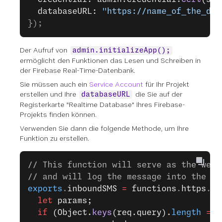
  databaseURL: 
"https://name_of_the_dat
});
Der Aufruf von
admin.initializeApp();
ermöglicht den Funktionen das Lesen und Schreiben in
der Firebase Real-Time-Datenbank.
Sie müssen auch ein
Service Account
für Ihr Projekt
erstellen und Ihre
die Sie auf der
databaseURL
Registerkarte "Realtime Database" Ihres Firebase-
Projekts finden können.
Verwenden Sie dann die folgende Methode, um Ihre
Funktion zu erstellen.
// This function will serve as the webh
// and will log the message into the Fi
exports
.
inboundSMS
 =
 functions
.
https
.
on
  let
 params;
  if
 (Object.
keys
(req.query).
length
 ===