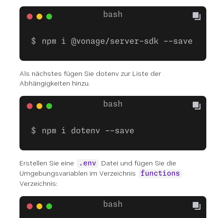
npm i @vonage/server-sdk --save
Als nächstes fügen Sie dotenv zur Liste der
Abhängigkeiten hinzu.
npm i dotenv --save
Erstellen Sie eine
Datei und fügen Sie die
.env
Umgebungsvariablen im Verzeichnis
functions
Verzeichnis: