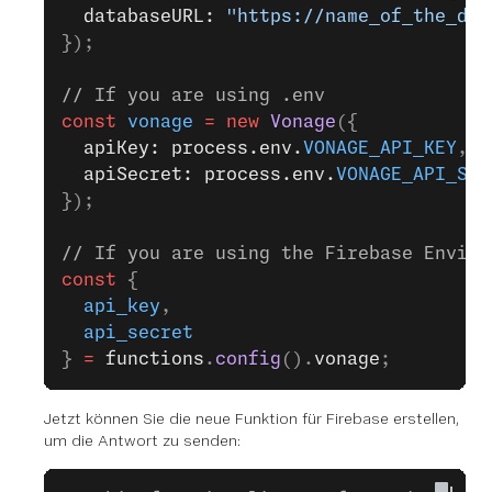
  databaseURL: 
"https://name_of_the_dat
});
// If you are using .env
const
 vonage
 =
 new
 Vonage
({
  apiKey: process.env.
VONAGE_API_KEY
,
  apiSecret: process.env.
VONAGE_API_SEC
});
// If you are using the Firebase Enviro
const
 {
  api_key
,
  api_secret
} 
=
 functions
.
config
().
vonage
;
Jetzt können Sie die neue Funktion für Firebase erstellen,
um die Antwort zu senden: