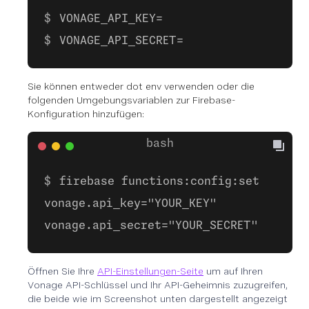
VONAGE_API_KEY=
VONAGE_API_SECRET=
Sie können entweder dot env verwenden oder die
folgenden Umgebungsvariablen zur Firebase-
Konfiguration hinzufügen:
firebase functions:config:set
vonage.api_key="YOUR_KEY"
vonage.api_secret="YOUR_SECRET"
Öffnen Sie Ihre
API-Einstellungen-Seite
um auf Ihren
Vonage API-Schlüssel und Ihr API-Geheimnis zuzugreifen,
die beide wie im Screenshot unten dargestellt angezeigt