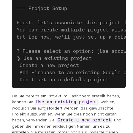
=== Project Setup
First, let's associate this project dir
You can create multiple project aliases
but for now, we'll just set up a defaul
? Please select an option: (Use arrow k
❯ Use an existing project
 Create a new project
 Add Firebase to an existing Google Clo
 Don't set up a default project
Da Sie bereits ein Projekt im Dashboard erstellt haben,
können Sie
wählen,
Use an existing project
wodurch Sie aufgefordert werden, das gewünschte
Projekt auszuwählen. Wenn Sie dies noch nicht getan
haben, verwenden Sie
und
Create a new project
geben Sie ihm einen eindeutigen Namen, um es zu
erstellen. Sie müssten immer noch zur Konsole gehen,