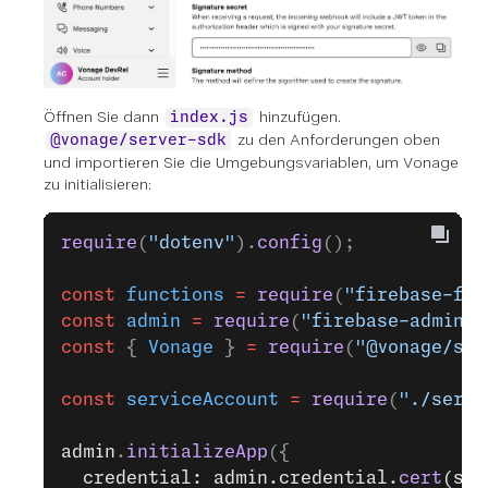
Öffnen Sie dann
hinzufügen.
index.js
zu den Anforderungen oben
@vonage/server-sdk
und importieren Sie die Umgebungsvariablen, um Vonage
zu initialisieren:
require
(
"dotenv"
).
config
();
const
 functions
 =
 require
(
"firebase-fun
const
 admin
 =
 require
(
"firebase-admin"
)
const
 { 
Vonage
 } 
=
 require
(
"@vonage/ser
const
 serviceAccount
 =
 require
(
"./servi
admin
.
initializeApp
({
  credential: admin.credential.
cert
(ser