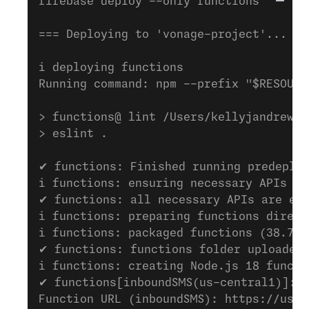
firebase deploy --only functions
=== Deploying to 'vonage-project'...
i deploying functions
Running command: npm --prefix "$RESOURC
> functions@ lint /Users/kellyjandrews/
> eslint .
✔ functions: Finished running predeplo
i functions: ensuring necessary APIs ar
✔ functions: all necessary APIs are en
i functions: preparing functions direct
i functions: packaged functions (38.78 
✔ functions: functions folder uploaded
i functions: creating Node.js 18 functi
✔ functions[inboundSMS(us-central1)]: S
Function URL (inboundSMS): https://us-c