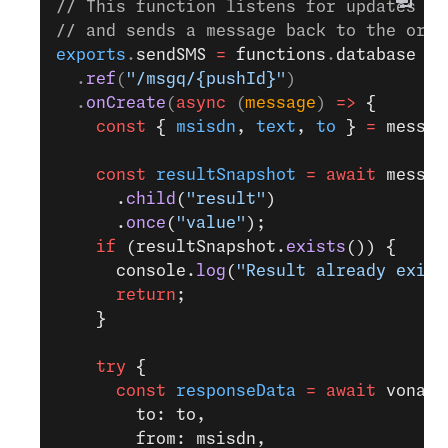
// This function listens for updates to
// and sends a message back to the orig
exports
.
sendSMS
 =
 functions
.
database
  .
ref
(
"/msgq/{pushId}"
)
  .
onCreate
(
async
 (
message
) 
=>
 {
    const
 { 
msisdn
, 
text
, 
to
 } 
=
 messag
    const
 resultSnapshot
 =
 await
 messag
      .
child
(
"result"
)
      .
once
(
"value"
);
    if
 (resultSnapshot.
exists
()) {
      console.
log
(
"Result already exist
      return
;
    }
    try
 {
      const
 responseData
 =
 await
 vonage
        to: to,
        from: msisdn,