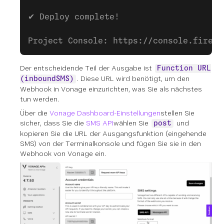
✔ Deploy complete!
Project Console: https://console.fireba
Der entscheidende Teil der Ausgabe ist
Function URL
. Diese URL wird benötigt, um den
(inboundSMS)
Webhook in Vonage einzurichten, was Sie als nächstes
tun werden.
Über die
Vonage Dashboard-Einstellungen
stellen Sie
sicher, dass Sie die
SMS API
wählen Sie
und
post
kopieren Sie die URL der Ausgangsfunktion (eingehende
SMS) von der Terminalkonsole und fügen Sie sie in den
Webhook von Vonage ein.