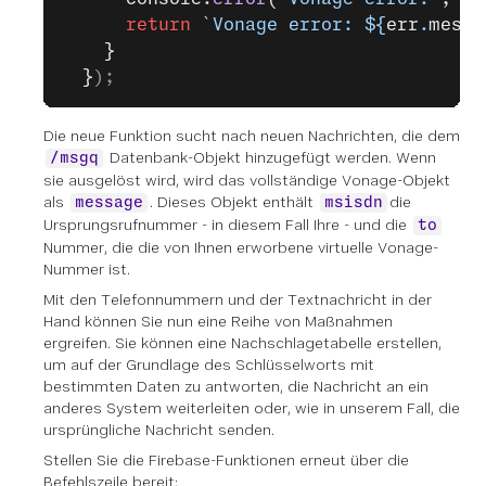
      return
 `Vonage error: ${
err
.
messa
    }
  }
);
Die neue Funktion sucht nach neuen Nachrichten, die dem
Datenbank-Objekt hinzugefügt werden. Wenn
/msgq
sie ausgelöst wird, wird das vollständige Vonage-Objekt
als
. Dieses Objekt enthält
die
message
msisdn
Ursprungsrufnummer - in diesem Fall Ihre - und die
to
Nummer, die die von Ihnen erworbene virtuelle Vonage-
Nummer ist.
Mit den Telefonnummern und der Textnachricht in der
Hand können Sie nun eine Reihe von Maßnahmen
ergreifen. Sie können eine Nachschlagetabelle erstellen,
um auf der Grundlage des Schlüsselworts mit
bestimmten Daten zu antworten, die Nachricht an ein
anderes System weiterleiten oder, wie in unserem Fall, die
ursprüngliche Nachricht senden.
Stellen Sie die Firebase-Funktionen erneut über die
Befehlszeile bereit: