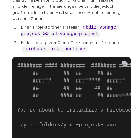
erfordert einige Initialisierungsarbeiten, die jedoch
größtenteils mit den Firebase Tools-Befehlen erledigt
werden können.
Einen Projektordner erstellen
mkdir vonage-
.
project && cd vonage-project
Initialisierung von Cloud-Funktionen für Firebase
.
firebase init functions
######## #### ########  ######## ######
     ##        ##  ##     ## ##       #
     ######    ##  ########  ######   #
     ##        ##  ##    ##  ##       #
     ##       #### ##     ## ######## #
You're about to initialize a Firebase p
 /your_folders/your-project-name