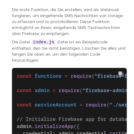
Die erste Funktion, die Sie erstellen, wird als Webhook
fungieren, um eingehende SMS-Nachrichten von Vonage
zu erfassen und zu protokollieren. Diese Funktion
ermöglicht es Ihnen, eingehende SMS-Textnachrichten
über Firebase zu empfangen.
Die Datei
Datei ist ein Beispielcode
index.js
enthalten, den Sie nicht benötigen. Löschen Sie alles und
fangen Sie oben an, um den folgenden Code
hinzuzufügen:
const
 functions
 =
 require
(
"firebase-fun
const
 admin
 =
 require
(
"firebase-admin"
)
const
 serviceAccount
 =
 require
(
"./servi
// Initialize Firebase app for database
admin
.
initializeApp
({
  credential: admin.credential.
cert
(ser