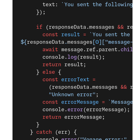
        text: 
`You sent the following t
      });
      if
 (responseData.messages 
&&
 resp
        const
 result
 =
 `You sent the fo
 ${
responseData
.
messages
[
0
][
"message-id
        await
 message.ref.parent.
child
(
        console.
log
(result);
        return
 result;
      } 
else
 {
        const
 errorText
 =
          (responseData.messages 
&&
 res
          "Unknown error"
;
        const
 errorMessage
 =
 `Message f
        console.
error
(errorMessage);
        return
 errorMessage;
      }
    } 
catch
 (err) {
      console.
error
(
"Vonage error:"
, er