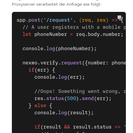
Proxyserver verarbeitet die Anfrage wie folgt:
app
.
post
(
'/request'
, (
req
, 
res
) 
=>
 {
  // A user registers with a mobile pho
  let
 phoneNumber 
=
 req.body.number;
  console.
log
(phoneNumber);
  nexmo.verify.
request
({number: phoneNu
    if
(err) {
      console.
log
(err);
      //Oops! Something went wrong, res
      res.
status
(
500
).
send
(err);
    } 
else
 {
      console.
log
(result);
      if
(result 
&&
 result.status 
==
 '0'