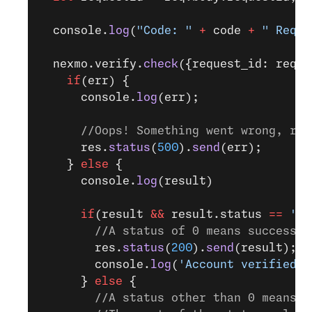
  console.
log
(
"Code: "
 +
 code 
+
 " Reque
  nexmo.verify.
check
({request_id: reque
    if
(err) {
      console.
log
(err);
      //Oops! Something went wrong, res
      res.
status
(
500
).
send
(err);
    } 
else
 {
      console.
log
(result)
      if
(result 
&&
 result.status 
==
 '0'
        //A status of 0 means success! 
        res.
status
(
200
).
send
(result);
        console.
log
(
'Account verified!'
      } 
else
 {
        //A status other than 0 means t