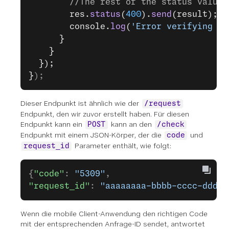
        //The rest of the status values
        res.
status
(
400
).
send
(result);
        console.
log
(
'Error verifying ac
      }
    }
  });
}
);
Dieser Endpunkt ist ähnlich wie der
/request
Endpunkt, den wir zuvor erstellt haben. Für diesen
Endpunkt kann ein
kann an den
POST
/check
Endpunkt mit einem JSON-Körper, der die
und
code
Parameter enthält, wie folgt:
request_id
{
"code"
: 
"5309"
,
"request_id"
: 
"aaaaaaaa-bbbb-cccc-dddd-
Wenn die mobile Client-Anwendung den richtigen Code
mit der entsprechenden Anfrage-ID sendet, antwortet