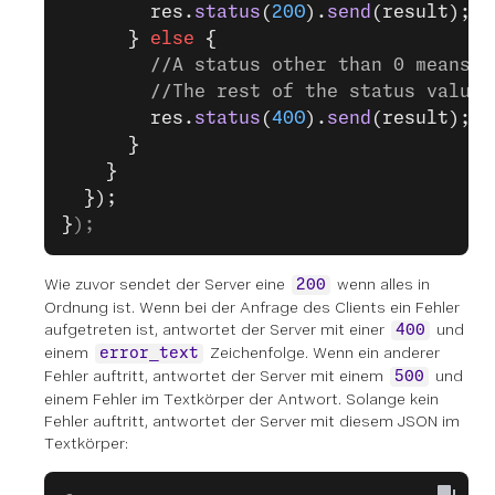
        res.
status
(
200
).
send
(result);
      } 
else
 {
        //A status other than 0 means t
        //The rest of the status values
        res.
status
(
400
).
send
(result);
      }
    }
  });
}
);
Wie zuvor sendet der Server eine
wenn alles in
200
Ordnung ist. Wenn bei der Anfrage des Clients ein Fehler
aufgetreten ist, antwortet der Server mit einer
und
400
einem
Zeichenfolge. Wenn ein anderer
error_text
Fehler auftritt, antwortet der Server mit einem
und
500
einem Fehler im Textkörper der Antwort. Solange kein
Fehler auftritt, antwortet der Server mit diesem JSON im
Textkörper: