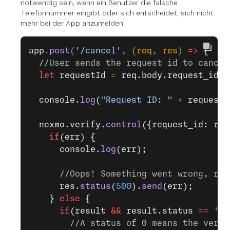
notwendig sein, wenn ein Benutzer die falsche
Telefonnummer eingibt oder sich entscheidet, sich nicht
mehr bei der App anzumelden.
app
.
post
(
'/cancel'
, (
req
, 
res
) 
=>
 {
  //User sends the request id to cancel
  let
 requestId 
=
 req.body.request_id;
  console.
log
(
"Request ID: "
 +
 requestI
  nexmo.verify.
control
({request_id: req
    if
(err) {
      console.
log
(err);
      //Oops! Something went wrong, res
      res.
status
(
500
).
send
(err);
    } 
else
 {
      if
(result 
&&
 result.status 
==
 '0'
        //A status of 0 means the verif