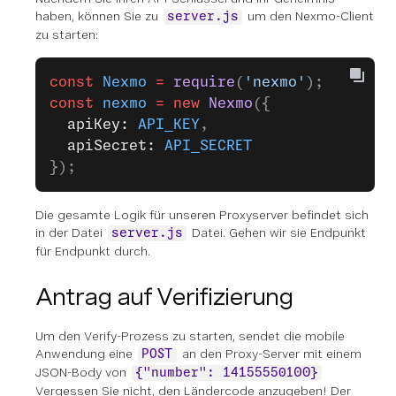
haben, können Sie zu
um den Nexmo-Client
server.js
zu starten:
const
 Nexmo
 =
 require
(
'nexmo'
);
const
 nexmo
 =
 new
 Nexmo
({
  apiKey: 
API_KEY
,
  apiSecret: 
API_SECRET
});
Die gesamte Logik für unseren Proxyserver befindet sich
in der Datei
Datei. Gehen wir sie Endpunkt
server.js
für Endpunkt durch.
Antrag auf Verifizierung
Um den Verify-Prozess zu starten, sendet die mobile
Anwendung eine
an den Proxy-Server mit einem
POST
JSON-Body von
{"number": 14155550100}
Vergessen Sie nicht, den Ländercode anzugeben! Der