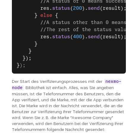
        //A status of 0 means success! 
        res.
status
(
200
).
send
(result);
      } 
else
 {
        //A status other than 0 means t
        //The rest of the status values
        res.
status
(
400
).
send
(result);
      }
    }
  });
}
);
Der Start des Verifizierungsprozesses mit der
nexmo-
Bibliothek ist einfach. Alles, was Sie angeben
node
müssen, ist die Telefonnummer des Benutzers, den die
App verifiziert, und die Marke, mit der die App verbunden
ist. Die Marke wird in der Nachricht verwendet, die an die
Benutzer zur Verifizierung ihrer Telefonnummer gesendet
wird. Wenn Sie z. B. die Marke "Awesome Company"
verwenden, wird den Benutzern bei der Verifizierung ihrer
Telefonnummern folgende Nachricht gesendet: