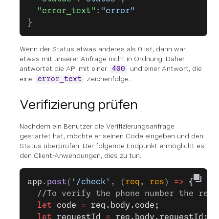
  "error_text"
:
"error"
}
Wenn der Status etwas anderes als 0 ist, dann war
etwas mit unserer Anfrage nicht in Ordnung. Daher
antwortet die API mit einer
und einer Antwort, die
400
eine
Zeichenfolge.
error_text
Verifizierung prüfen
Nachdem ein Benutzer die Verifizierungsanfrage
gestartet hat, möchte er seinen Code eingeben und den
Status überprüfen. Der folgende Endpunkt ermöglicht es
den Client-Anwendungen, dies zu tun.
app
.
post
(
'/check'
, (
req
, 
res
) 
=>
 {
  //To verify the phone number the requ
  let
 code 
=
 req.body.code;
  let
 requestId 
=
 req.body.requestId;