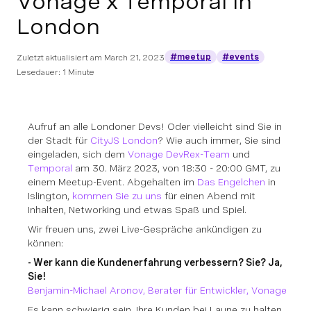
Vonage x Temporal in
London
#meetup
#events
Zuletzt aktualisiert am
March 21, 2023
Lesedauer: 1 Minute
Aufruf an alle Londoner Devs! Oder vielleicht sind Sie in
der Stadt für
CityJS London
? Wie auch immer, Sie sind
eingeladen, sich dem
Vonage DevRex-Team
und
Temporal
am 30. März 2023, von 18:30 - 20:00 GMT, zu
einem Meetup-Event. Abgehalten im
Das Engelchen
in
Islington,
kommen Sie zu uns
für einen Abend mit
Inhalten, Networking und etwas Spaß und Spiel.
Wir freuen uns, zwei Live-Gespräche ankündigen zu
können:
- Wer kann die Kundenerfahrung verbessern? Sie? Ja,
Sie!
Benjamin-Michael Aronov, Berater für Entwickler, Vonage
Es kann schwierig sein, Ihre Kunden bei Laune zu halten.