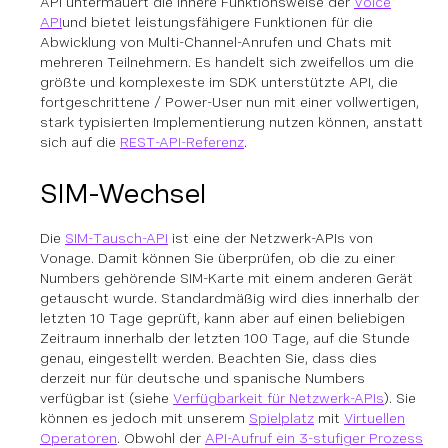
API untermauert die innere Funktionsweise der
Voice
API
und bietet leistungsfähigere Funktionen für die
Abwicklung von Multi-Channel-Anrufen und Chats mit
mehreren Teilnehmern. Es handelt sich zweifellos um die
größte und komplexeste im SDK unterstützte API, die
fortgeschrittene / Power-User nun mit einer vollwertigen,
stark typisierten Implementierung nutzen können, anstatt
sich auf die
REST-API-Referenz
.
SIM-Wechsel
Die
SIM-Tausch-API
ist eine der Netzwerk-APIs von
Vonage. Damit können Sie überprüfen, ob die zu einer
Numbers gehörende SIM-Karte mit einem anderen Gerät
getauscht wurde. Standardmäßig wird dies innerhalb der
letzten 10 Tage geprüft, kann aber auf einen beliebigen
Zeitraum innerhalb der letzten 100 Tage, auf die Stunde
genau, eingestellt werden. Beachten Sie, dass dies
derzeit nur für deutsche und spanische Numbers
verfügbar ist (siehe
Verfügbarkeit für Netzwerk-APIs
). Sie
können es jedoch mit unserem
Spielplatz
mit
Virtuellen
Operatoren
. Obwohl der
API-Aufruf ein 3-stufiger Prozess