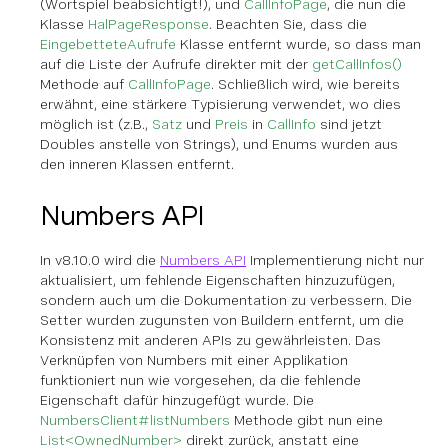
(Wortspiel beabsichtigt!), und
CallInfoPage
, die nun die
Klasse
HalPageResponse
. Beachten Sie, dass die
EingebetteteAufrufe
Klasse entfernt wurde, so dass man
auf die Liste der Aufrufe direkter mit der
getCallInfos()
Methode auf
CallInfoPage
. Schließlich wird, wie bereits
erwähnt, eine stärkere Typisierung verwendet, wo dies
möglich ist (z.B.,
Satz
und
Preis
in
CallInfo
sind jetzt
Doubles anstelle von Strings), und Enums wurden aus
den inneren Klassen entfernt.
Numbers API
In v8.10.0 wird die
Numbers API
Implementierung nicht nur
aktualisiert, um fehlende Eigenschaften hinzuzufügen,
sondern auch um die Dokumentation zu verbessern. Die
Setter wurden zugunsten von Buildern entfernt, um die
Konsistenz mit anderen APIs zu gewährleisten. Das
Verknüpfen von Numbers mit einer Applikation
funktioniert nun wie vorgesehen, da die fehlende
Eigenschaft dafür hinzugefügt wurde. Die
NumbersClient#listNumbers
Methode gibt nun eine
List<OwnedNumber>
direkt zurück, anstatt eine