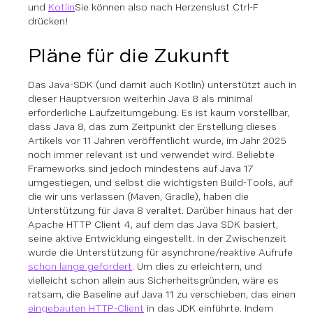
und
Kotlin
Sie können also nach Herzenslust Ctrl-F
drücken!
Pläne für die Zukunft
Das Java-SDK (und damit auch Kotlin) unterstützt auch in
dieser Hauptversion weiterhin Java 8 als minimal
erforderliche Laufzeitumgebung. Es ist kaum vorstellbar,
dass Java 8, das zum Zeitpunkt der Erstellung dieses
Artikels vor 11 Jahren veröffentlicht wurde, im Jahr 2025
noch immer relevant ist und verwendet wird. Beliebte
Frameworks sind jedoch mindestens auf Java 17
umgestiegen, und selbst die wichtigsten Build-Tools, auf
die wir uns verlassen (Maven, Gradle), haben die
Unterstützung für Java 8 veraltet. Darüber hinaus hat der
Apache HTTP Client 4, auf dem das Java SDK basiert,
seine aktive Entwicklung eingestellt. In der Zwischenzeit
wurde die Unterstützung für asynchrone/reaktive Aufrufe
schon lange gefordert
. Um dies zu erleichtern, und
vielleicht schon allein aus Sicherheitsgründen, wäre es
ratsam, die Baseline auf Java 11 zu verschieben, das einen
eingebauten HTTP-Client
in das JDK einführte. Indem