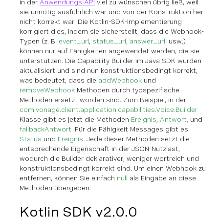
in der
Anwendungs-API
viel zu wünschen übrig ließ, weil
sie unnötig ausführlich war und von der Konstruktion her
nicht korrekt war. Die Kotlin-SDK-Implementierung
korrigiert dies, indem sie sicherstellt, dass die Webhook-
Typen (z. B.
event_url
,
status_url
,
answer_url,
usw.)
können nur auf Fähigkeiten angewendet werden, die sie
unterstützen. Die Capability Builder im Java SDK wurden
aktualisiert und sind nun konstruktionsbedingt korrekt,
was bedeutet, dass die
addWebhook
und
removeWebhook
Methoden durch typspezifische
Methoden ersetzt worden sind. Zum Beispiel, in der
com.vonage.client.application.capabilities.Voice.Builder
Klasse gibt es jetzt die Methoden
Ereignis
,
Antwort,
und
fallbackAntwort
. Für die Fähigkeit Messages gibt es
Status
und
Ereignis
. Jede dieser Methoden setzt die
entsprechende Eigenschaft in der JSON-Nutzlast,
wodurch die Builder deklarativer, weniger wortreich und
konstruktionsbedingt korrekt sind. Um einen Webhook zu
entfernen, können Sie einfach
null
als Eingabe an diese
Methoden übergeben.
Kotlin SDK v2.0.0