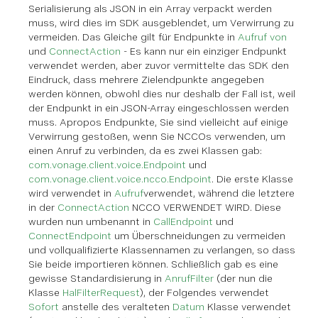
Serialisierung als JSON in ein Array verpackt werden
muss, wird dies im SDK ausgeblendet, um Verwirrung zu
vermeiden. Das Gleiche gilt für Endpunkte in
Aufruf von
und
ConnectAction
- Es kann nur ein einziger Endpunkt
verwendet werden, aber zuvor vermittelte das SDK den
Eindruck, dass mehrere Zielendpunkte angegeben
werden können, obwohl dies nur deshalb der Fall ist, weil
der Endpunkt in ein JSON-Array eingeschlossen werden
muss. Apropos Endpunkte, Sie sind vielleicht auf einige
Verwirrung gestoßen, wenn Sie NCCOs verwenden, um
einen Anruf zu verbinden, da es zwei Klassen gab:
com.vonage.client.voice.Endpoint
und
com.vonage.client.voice.ncco.Endpoint
. Die erste Klasse
wird verwendet in
Aufruf
verwendet, während die letztere
in der
ConnectAction
NCCO VERWENDET WIRD. Diese
wurden nun umbenannt in
CallEndpoint
und
ConnectEndpoint
um Überschneidungen zu vermeiden
und vollqualifizierte Klassennamen zu verlangen, so dass
Sie beide importieren können. Schließlich gab es eine
gewisse Standardisierung in
AnrufFilter
(der nun die
Klasse
HalFilterRequest
), der Folgendes verwendet
Sofort
anstelle des veralteten
Datum
Klasse verwendet