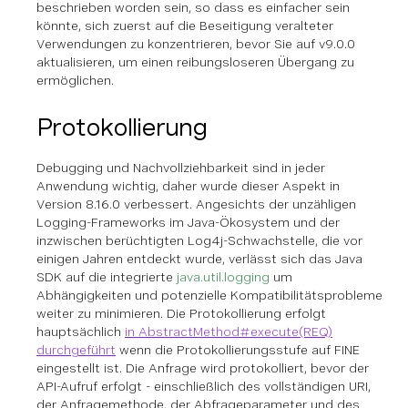
beschrieben worden sein, so dass es einfacher sein
könnte, sich zuerst auf die Beseitigung veralteter
Verwendungen zu konzentrieren, bevor Sie auf v9.0.0
aktualisieren, um einen reibungsloseren Übergang zu
ermöglichen.
Protokollierung
Debugging und Nachvollziehbarkeit sind in jeder
Anwendung wichtig, daher wurde dieser Aspekt in
Version 8.16.0 verbessert. Angesichts der unzähligen
Logging-Frameworks im Java-Ökosystem und der
inzwischen berüchtigten Log4j-Schwachstelle, die vor
einigen Jahren entdeckt wurde, verlässt sich das Java
SDK auf die integrierte
java.util.logging
um
Abhängigkeiten und potenzielle Kompatibilitätsprobleme
weiter zu minimieren. Die Protokollierung erfolgt
hauptsächlich
in AbstractMethod#execute(REQ)
durchgeführt
wenn die Protokollierungsstufe auf FINE
eingestellt ist. Die Anfrage wird protokolliert, bevor der
API-Aufruf erfolgt - einschließlich des vollständigen URI,
der Anfragemethode, der Abfrageparameter und des