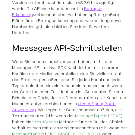
Version entfernt, nachdem sie in v8.2.0 hinzugefügt
wurde. Die API wurde umbenannt in
Betrugs-
Erkennung
umbenannt, aber wir haben später größere
Pläne für die Betrugserkennung und -vermeidung sowie
Number Insight, also bleiben Sie dran für weitere
Updates.
Messages API-Schnittstellen
Wenn Sie schon einmal versucht haben, mithilfe der
Messages API im Java SDK Nachrichten mit mehreren
Kanälen oder Medien zu erstellen, sind Sie vielleicht auf
das Problem gestoßen, dass Sie jeden Kanal und jede
Typkombination einzeln behandeln müssen, auch wenn
der Code für jeden Fall identisch ist. Betrachten Sie zum
Beispiel den Code, der zur Demonstration aller Kanal- und
Nachrichtentypkombinationen in
dieser SpringBoot-
Anwendung
. Wo liegen die Gemeinsamkeiten? Nun, alle
Textnachrichten (d.h. wenn der
MessageType
ist
TEXT
)
haben eine
text(String)
Methode für den Builder. Ähnlich
verhält es sich mit allen Mediennachrichten (d.h. wenn der
MessageType
ist
FILE
,
IMAGE
,
AUDIO
,
VIDEO
, oder