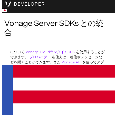
Vonage Server SDKs との統
合
について
Vonage CloudランタイムSDK
を使用することが
できます。
プロバイダー
を使えば、着信やメッセージな
どを聞くことができます。また
Vonage API
を使ってアプ
リケーションを拡張することができます。例えば、発信電
話をかけたり、SMSメッセージを送信することができま
す。これを行うには、選択したプログラミング言語で
Vonage Server SDK を使用できます。Vonage Cloud
Runtimeでデバッグまたはデプロイする場合、以下の認証
情報がアプリケーションの環境で利用可能です：
APIキー
)
API_ACCOUNT_ID
APIシークレット
)
API_ACCOUNT_SECRET