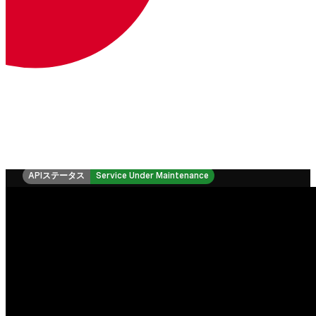
Client SDK リファレンス - Android
Client SDK リファレンス - JavaScript
APIステータス
Service Under Maintenance
ドキュメンテーション
ドキュメンテーション
Vonage Business Cloud
Vonageコンタクトセンター
テクニカル・リファレンス
ドキュメンテーション
SDKとツール