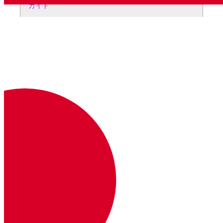
ガイド
vonage apps delete <id>
アプリケーションの削除
ガイド
vonage apps capabilities <action>
アプリケーション機能の管理
ガイド
vonage apps init
新しいアプリケーションをインタラクティブに作成
する
ガイド