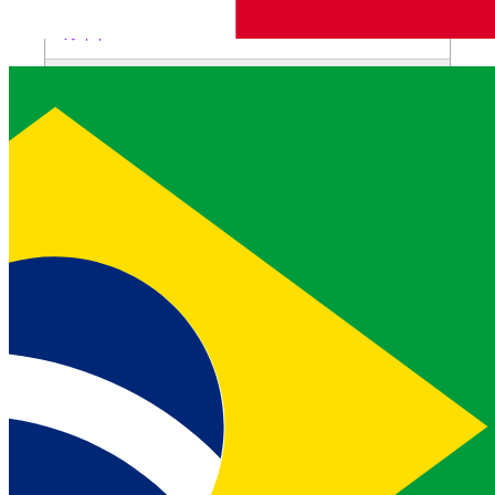
ガイド
vonage members update <conversation-
id> <member-id>
メンバーのステータスを更新する。
ガイド
Numbers
コマンド
目的
詳細情報
vonage numbers buy <country>