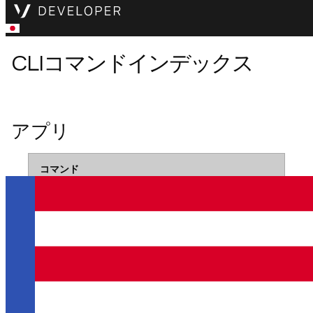
CLIコマンドインデックス
アプリ
コマンド
目的
詳細情報
vonage apps create <name>
新規アプリケーションの作成