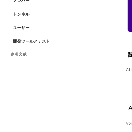
メンバー
トンネル
ユーザー
開発ツールとテスト
参考文献
CLIコマンドインデックス
C
終了コード
A
V