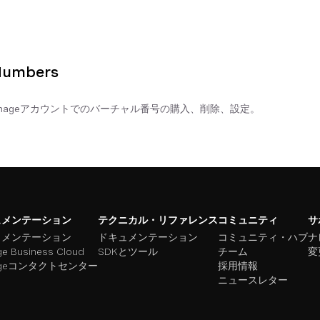
Numbers
onageアカウントでのバーチャル番号の購入、削除、設定。
ュメンテーション
テクニカル・リファレンス
コミュニティ
サ
ュメンテーション
ドキュメンテーション
コミュニティ・ハブ
ナ
e Business Cloud
SDKとツール
チーム
変
ageコンタクトセンター
採用情報
ニュースレター