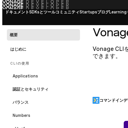
ドキュメント
すべてのドキュメントを見る
SDKsとツール
コミュニティ
Startups
ドキュメンテーシ
ブログ
Learning 
VONAGE CLI
Vonage
概要
Vonage
はじめに
できます。
CLIの使用
Applications
認証とセキュリティ
コマンドインデ
バランス
Numbers