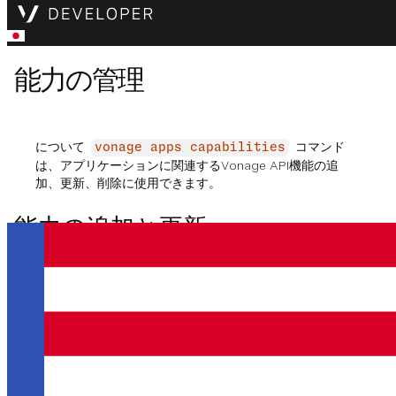
能力の管理
について
コマンド
vonage apps capabilities
は、アプリケーションに関連するVonage API機能の追
加、更新、削除に使用できます。
能力の追加と更新
アプリケーションに新しいケイパビリティを追加したり、
アプリケーションがすでに使用するように設定されている
ケイパビリティの設定を更新したりするには、次のコマン
ドを実行します。
vonage apps capabilities
.
update <application-id> <capability>
各APIには、関連する設定を構成するための異なるフラグ
のセットがある。各APIのフラグのリストは、以下の関連