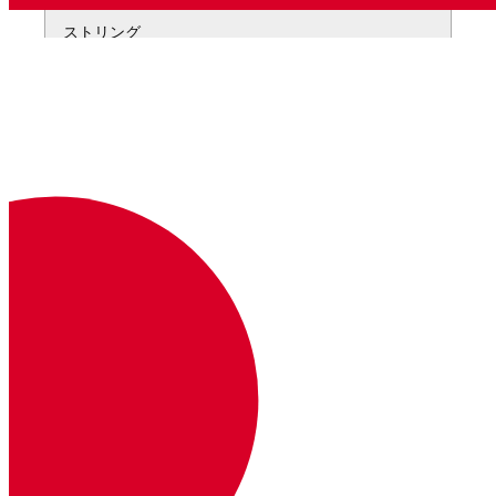
ストリング
vonage apps capabilities update 
00000
  --
network
-
app
-
id
'00000000-0000-0000
  --
network
-
redirect
-
url
=
'https://exa
✅ Fetching Application
✅ Adding network capability to applic
Name: Your application
Application ID: 
00000000
-
0000
-
0000
-
00
Improve AI: Off
Private
/
Public Key: Set
Capabilities: