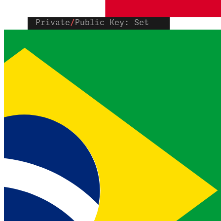
Improve AI: Off
Private
/
Public Key: Set
Capabilities:
 VERIFY:
    Webhook Version: v2
    Status URL: [
POST
] https:
//
exampl
声
フラッグ
説明