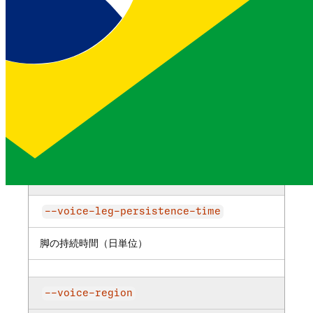
タイプ
--voice-signed-callbacks
署名付きコールバックを有効にする
ブーリアン
--voice-conversations-ttl
会話の有効期限（秒単位）
--voice-leg-persistence-time
脚の持続時間（日単位）
--voice-region