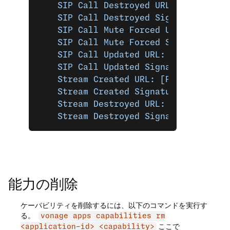
    SIP Call Destroyed URL: [POST] ht
    SIP Call Destroyed Signature Secr
    SIP Call Mute Forced URL: [POST] 
    SIP Call Mute Forced Signature Se
    SIP Call Updated URL: [POST] http
    SIP Call Updated Signature Secret
    Stream Created URL: [POST] https:
    Stream Created Signature Secret: 
    Stream Destroyed URL: [POST] http
    Stream Destroyed Signature Secret
能力の削除
ケーパビリティを削除するには、以下のコマンドを実行す
る。
vonage apps capabilities rm
ここで
<application-id> <capability>