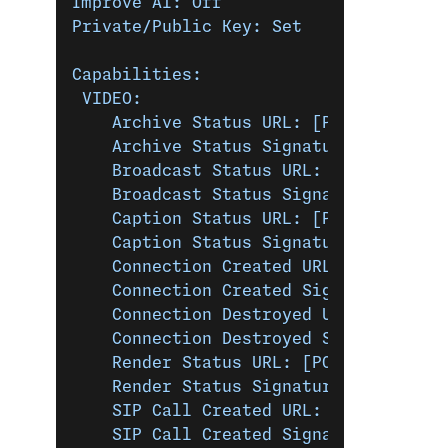
Improve AI: Off
Private/Public Key: Set
Capabilities:
 VIDEO:
    Archive Status URL: [POST] https:
    Archive Status Signature Secret: 
    Broadcast Status URL: [POST] http
    Broadcast Status Signature Secret
    Caption Status URL: [POST] https:
    Caption Status Signature Secret: 
    Connection Created URL: [POST] ht
    Connection Created Signature Secr
    Connection Destroyed URL: [POST] 
    Connection Destroyed Signature Se
    Render Status URL: [POST] https:/
    Render Status Signature Secret: y
    SIP Call Created URL: [POST] http
    SIP Call Created Signature Secret