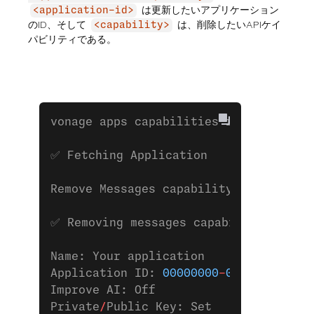
は更新したいアプリケーション
<application-id>
のID、そして
は、削除したいAPIケイ
<capability>
パビリティである。
vonage apps capabilities rm 
00000000
-
✅ Fetching Application
Remove Messages capability 
from
 testi
✅ Removing messages capability 
from
 a
Name: Your application
Application ID: 
00000000
-
0000
-
0000
-
00
Improve AI: Off
Private
/
Public Key: Set