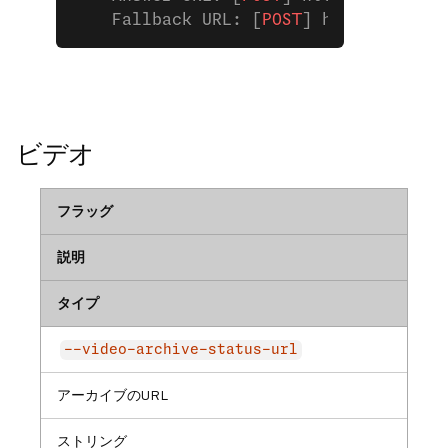
    Fallback URL: [
POST
] https:
//
exam
ビデオ
フラッグ
説明
タイプ
--video-archive-status-url
アーカイブのURL
ストリング