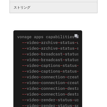
ストリング
vonage apps capabilities update 
00000
  --
video
-
archive
-
status
-
url
=
'https:/
  --
video
-
archive
-
status
-
secret
=
'your
  --
video
-
broadcast
-
status
-
url
=
'https
  --
video
-
broadcast
-
status
-
secret
=
'yo
  --
video
-
captions
-
status
-
url
=
'https:
  --
video
-
captions
-
status
-
secret
=
'you
  --
video
-
connection
-
created
-
url
=
'htt
  --
video
-
connection
-
created
-
secret
=
'
  --
video
-
connection
-
destroyed
-
url
=
'h
  --
video
-
connection
-
destroyed
-
secret
  --
video
-
render
-
status
-
url
=
'https://
  --
video
-
render
-
status
-
secret
=
'yoru 