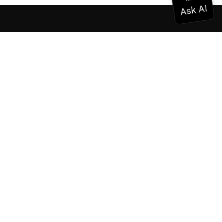
ドキュメンテーション
ドキュメンテーション
Vonage Business Cloud
Vonageコンタクトセンター
テクニカル・リファレンス
ドキュメンテーション
SDKとツール
コミュニティ
コミュニティ・ハブ
チーム
採用情報
ニュースレター