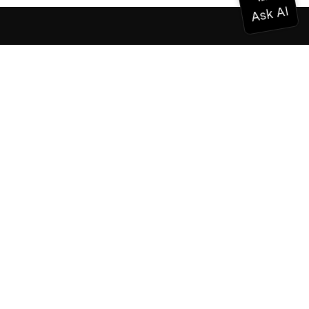
ドキュメンテーション
ドキュメンテーション
Vonage Business Cloud
Vonageコンタクトセンター
テクニカル・リファレンス
ドキュメンテーション
SDKとツール
コミュニティ
コミュニティ・ハブ
チーム
採用情報
ニュースレター