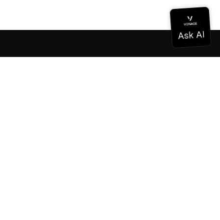
ドキュメンテーション
ドキュメンテーション
Vonage Business Cloud
Vonageコンタクトセンター
テクニカル・リファレンス
ドキュメンテーション
SDKとツール
コミュニティ
コミュニティ・ハブ
チーム
採用情報