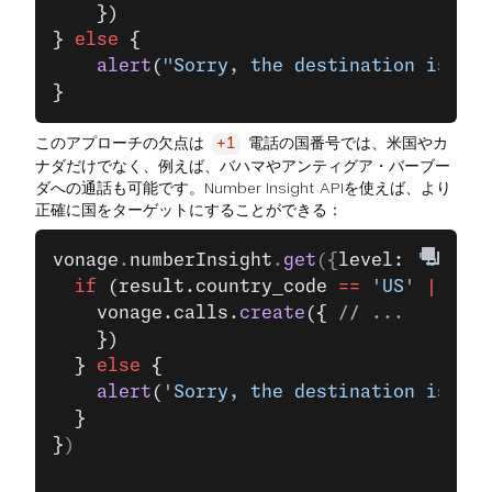
    })
}
 else
 {
    alert
(
"Sorry, the destination is not
}
このアプローチの欠点は
電話の国番号では、米国やカ
+1
ナダだけでなく、例えば、バハマやアンティグア・バーブー
ダへの通話も可能です。Number Insight APIを使えば、より
正確に国をターゲットにすることができる：
vonage
.
numberInsight
.
get
({
level: 
'basic'
  if
 (result.country_code 
==
 'US'
 ||
 res
    vonage.calls.
create
({ 
// ...
    })
  } 
else
 {
    alert
(
'Sorry, the destination is not
  }
}
)