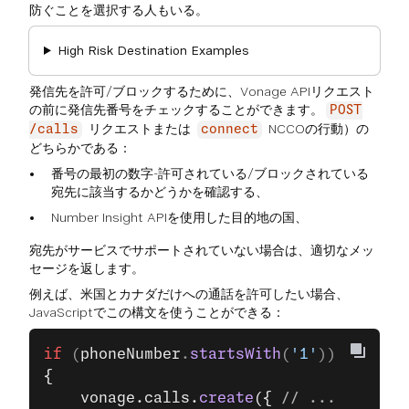
防ぐことを選択する人もいる。
High Risk Destination Examples
発信先を許可/ブロックするために、Vonage APIリクエスト
の前に発信先番号をチェックすることができます。
POST
リクエストまたは
NCCOの行動）の
/calls
connect
どちらかである：
番号の最初の数字-許可されている/ブロックされている
宛先に該当するかどうかを確認する、
Number Insight APIを使用した目的地の国、
宛先がサービスでサポートされていない場合は、適切なメッ
セージを返します。
例えば、米国とカナダだけへの通話を許可したい場合、
JavaScriptでこの構文を使うことができる：
if
 (
phoneNumber
.
startsWith
(
'1'
))
{
    vonage.calls.
create
({ 
// ...