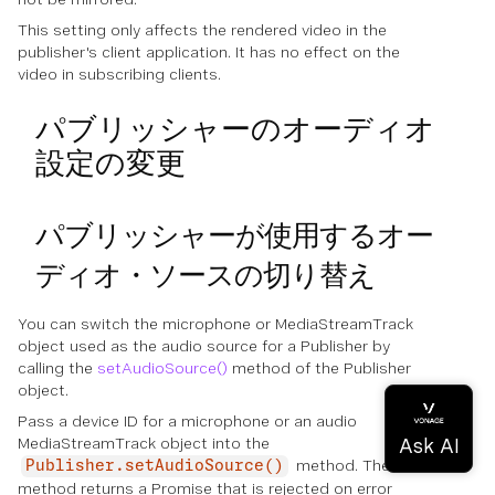
This setting only affects the rendered video in the
publisher's client application. It has no effect on the
video in subscribing clients.
パブリッシャーのオーディオ
設定の変更
パブリッシャーが使用するオー
ディオ・ソースの切り替え
You can switch the microphone or MediaStreamTrack
object used as the audio source for a Publisher by
calling the
setAudioSource()
method of the Publisher
object.
Pass a device ID for a microphone or an audio
MediaStreamTrack object into the
method. The
Publisher.setAudioSource()
method returns a Promise that is rejected on error