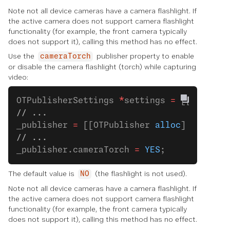
Note not all device cameras have a camera flashlight. If
the active camera does not support camera flashlight
functionality (for example, the front camera typically
does not support it), calling this method has no effect.
Use the
publisher property to enable
cameraTorch
or disable the camera flashlight (torch) while capturing
video:
OTPublisherSettings 
*
settings 
=
 [[OTPubli
// ...
_publisher 
=
 [[OTPublisher 
alloc
] 
initWit
// ...
_publisher.cameraTorch 
=
 YES
;
The default value is
(the flashlight is not used).
NO
Note not all device cameras have a camera flashlight. If
the active camera does not support camera flashlight
functionality (for example, the front camera typically
does not support it), calling this method has no effect.