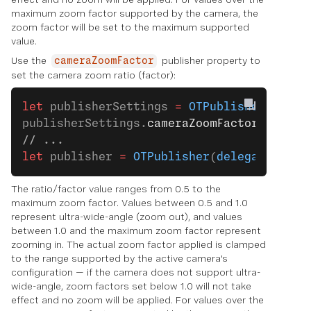
maximum zoom factor supported by the camera, the
zoom factor will be set to the maximum supported
value.
Use the
publisher property to
cameraZoomFactor
set the camera zoom ratio (factor):
let
 publisherSettings 
=
 OTPublisherSettin
publisherSettings.
cameraZoomFactor
 =
 0.7
;
// ...
let
 publisher 
=
 OTPublisher
(
delegate
: 
sel
The ratio/factor value ranges from 0.5 to the
maximum zoom factor. Values between 0.5 and 1.0
represent ultra-wide-angle (zoom out), and values
between 1.0 and the maximum zoom factor represent
zooming in. The actual zoom factor applied is clamped
to the range supported by the active camera's
configuration — if the camera does not support ultra-
wide-angle, zoom factors set below 1.0 will not take
effect and no zoom will be applied. For values over the