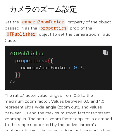
カメラのズーム設定
Set the
property of the object
cameraZoomFactor
passed in as the
prop of the
properties
object to set the camera zoom ratio
OTPublisher
(factor):
<
OTPublisher
  properties
={
{
    cameraZoomFactor: 
0.7
,
  }
}
/>
The ratio/factor value ranges from 0.5 to the
maximum zoom factor. Values between 0.5 and 1.0
represent ultra-wide-angle (zoom out), and values
between 1.0 and the maximum zoom factor represent
zooming in. The actual zoom factor applied is clamped
to the range supported by the active camera's
configuration — if the camera does not support ultra-