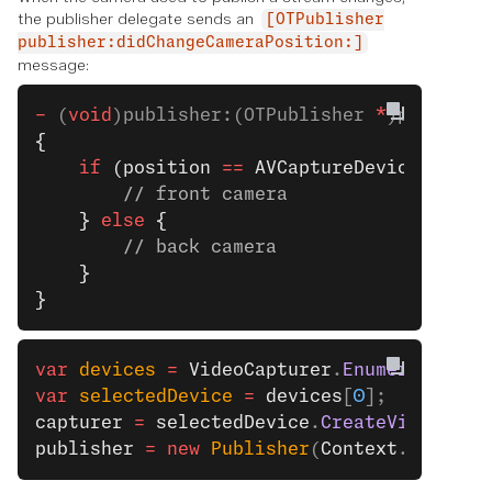
the publisher delegate sends an
[OTPublisher
publisher:didChangeCameraPosition:]
message:
-
 (
void
)publisher:(OTPublisher 
*
)publishe
{
    if
 (position 
==
 AVCaptureDevicePositi
        // front camera
    } 
else
 {
        // back camera
    }
}
var
 devices
 =
 VideoCapturer
.
EnumerateDevi
var
 selectedDevice
 =
 devices
[
0
];
capturer
 =
 selectedDevice
.
CreateVideoCapt
publisher
 =
 new
 Publisher
(
Context
.
Instanc