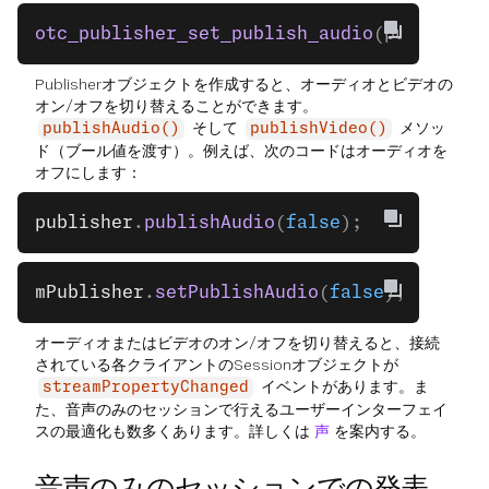
otc_publisher_set_publish_audio
(publisher
Publisherオブジェクトを作成すると、オーディオとビデオの
オン/オフを切り替えることができます。
そして
メソッ
publishAudio()
publishVideo()
ド（ブール値を渡す）。例えば、次のコードはオーディオを
オフにします：
publisher
.
publishAudio
(
false
);
mPublisher
.
setPublishAudio
(
false
);
オーディオまたはビデオのオン/オフを切り替えると、接続
されている各クライアントのSessionオブジェクトが
イベントがあります。ま
streamPropertyChanged
た、音声のみのセッションで行えるユーザーインターフェイ
スの最適化も数多くあります。詳しくは
声
を案内する。
音声のみのセッションでの発表