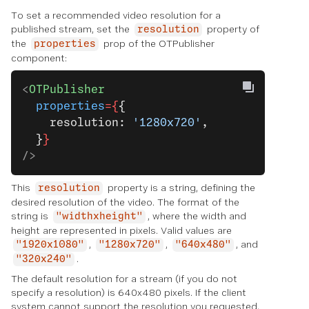
To set a recommended video resolution for a
published stream, set the
property of
resolution
the
prop of the OTPublisher
properties
component:
<
OTPublisher
  properties
={
{
    resolution: 
'1280x720'
,
  }
}
/>
This
property is a string, defining the
resolution
desired resolution of the video. The format of the
string is
, where the width and
"widthxheight"
height are represented in pixels. Valid values are
,
,
, and
"1920x1080"
"1280x720"
"640x480"
.
"320x240"
The default resolution for a stream (if you do not
specify a resolution) is 640x480 pixels. If the client
system cannot support the resolution you requested,