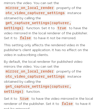
mirrors the video. You can set the
property of the
mirror_on_local_render
instance
otc_video_capturer_settings
obtained by calling the
get_capture_settings(capturer,
function. Set it to
to have the
settings)
true
video mirrored in the local renderer of the publisher.
Set it to
to have it not be mirrored.
false
This setting only affects the rendered video in the
publisher's client application. It has no effect on the
video in subscribing clients.
By default, the local renderer for published video
mirrors the video. You can set the
property of the
mirror_on_local_render
instance
otc_video_capturer_settings
obtained by calling the
get_capture_settings(capturer,
function.
settings)
Set it to
to have the video mirrored in the local
true
renderer of the publisher. Set it to
to have it
false
not be mirrored.