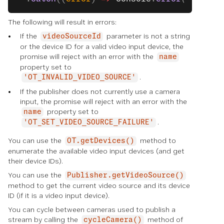
The following will result in errors:
If the
parameter is not a string
videoSourceId
or the device ID for a valid video input device, the
promise will reject with an error with the
name
property set to
.
'OT_INVALID_VIDEO_SOURCE'
If the publisher does not currently use a camera
input, the promise will reject with an error with the
property set to
name
.
'OT_SET_VIDEO_SOURCE_FAILURE'
You can use the
method to
OT.getDevices()
enumerate the available video input devices (and get
their device IDs).
You can use the
Publisher.getVideoSource()
method to get the current video source and its device
ID (if it is a video input device).
You can cycle between cameras used to publish a
stream by calling the
method of
cycleCamera()