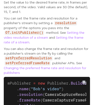
Set the value to the desired frame rate, in frames per
second, of the video. Valid values are 30 (the default),
15, 7, and 1.
You can set the frame rate and resolution for a
publisher's stream by setting a
resolution
property of the options you pass into the
method. See
Setting the
OT.initPublisher()
video resolution of a stream
and
Setting the frame
rate of a stream
.
You can also change the frame rate and resolution for
a publisher's stream on the fly by calling the
and
setPreferredResolution
publisher APIs. See
setPreferredFrameRate
Changing the preferred frame rate and resolution for
publishers
mPublisher 
=
 new
 Publisher.
Builder
(contex
    .
name
(
"Bob's video"
)
    .
resolution
(
CameraCaptureResolution
.
H
    .
frameRate
(
CameraCaptureFrameRate
.
FPS