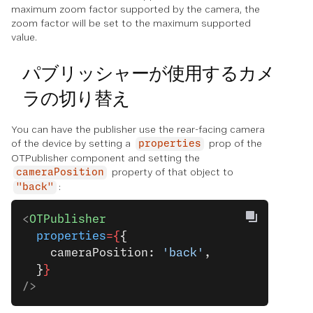
maximum zoom factor supported by the camera, the
zoom factor will be set to the maximum supported
value.
パブリッシャーが使用するカメ
ラの切り替え
You can have the publisher use the rear-facing camera
of the device by setting a
prop of the
properties
OTPublisher component and setting the
property of that object to
cameraPosition
:
"back"
<
OTPublisher
  properties
={
{
    cameraPosition: 
'back'
,
  }
}
/>