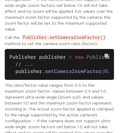
wide-angle, zoom factors set below 1.0 will not take
effect and no zoom will be applied. For values over the
maximum zoom factor supported by the camera, the
zoom factor will be set to the maximum supported
value.
Call the
Publisher.setCameraZoomFactor()
method to set the camera zoom ratio (factor):
Publisher
 publisher
 =
 new
 Publisher.
Build
  // ...
  publisher
.
setCameraZoomFactor
(
0.7
);
The ratio/factor value ranges from 0.5 to the
maximum zoom factor. Values between 0.5 and 1.0
represent ultra-wide-angle (zoom out), and values
between 1.0 and the maximum zoom factor represent
zooming in. The actual zoom factor applied is clamped
to the range supported by the active camera's
configuration — if the camera does not support ultra-
wide-angle, zoom factors set below 1.0 will not take
effect and no zoom will be applied. For values over the