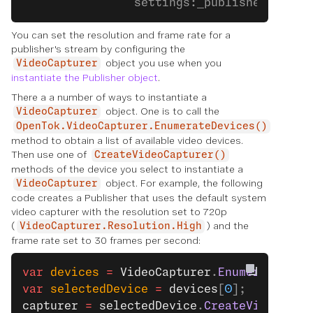
                settings:_publisherSettin
You can set the resolution and frame rate for a
publisher's stream by configuring the
object you use when you
VideoCapturer
instantiate the Publisher object
.
There a a number of ways to instantiate a
object. One is to call the
VideoCapturer
OpenTok.VideoCapturer.EnumerateDevices()
method to obtain a list of available video devices.
Then use one of
CreateVideoCapturer()
methods of the device you select to instantiate a
object. For example, the following
VideoCapturer
code creates a Publisher that uses the default system
video capturer with the resolution set to 720p
(
) and the
VideoCapturer.Resolution.High
frame rate set to 30 frames per second:
var
 devices
 =
 VideoCapturer
.
EnumerateDevi
var
 selectedDevice
 =
 devices
[
0
];
capturer
 =
 selectedDevice
.
CreateVideoCapt