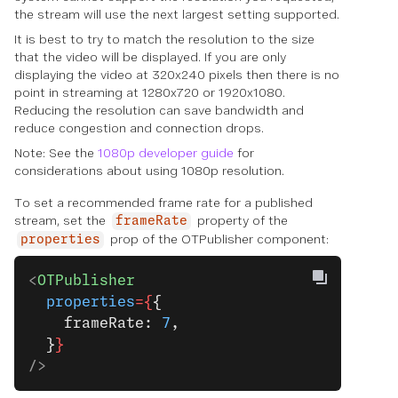
the stream will use the next largest setting supported.
It is best to try to match the resolution to the size
that the video will be displayed. If you are only
displaying the video at 320x240 pixels then there is no
point in streaming at 1280x720 or 1920x1080.
Reducing the resolution can save bandwidth and
reduce congestion and connection drops.
Note: See the
1080p developer guide
for
considerations about using 1080p resolution.
To set a recommended frame rate for a published
stream, set the
property of the
frameRate
prop of the OTPublisher component:
properties
<
OTPublisher
  properties
={
{
    frameRate: 
7
,
  }
}
/>