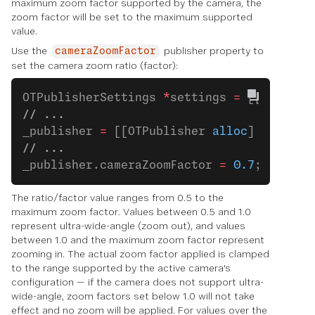
maximum zoom factor supported by the camera, the
zoom factor will be set to the maximum supported
value.
Use the
publisher property to
cameraZoomFactor
set the camera zoom ratio (factor):
OTPublisherSettings 
*
settings 
=
 [[OTPubli
// ...
_publisher 
=
 [[OTPublisher 
alloc
] 
initWit
// ...
_publisher.cameraZoomFactor 
=
 0.7
;
The ratio/factor value ranges from 0.5 to the
maximum zoom factor. Values between 0.5 and 1.0
represent ultra-wide-angle (zoom out), and values
between 1.0 and the maximum zoom factor represent
zooming in. The actual zoom factor applied is clamped
to the range supported by the active camera's
configuration — if the camera does not support ultra-
wide-angle, zoom factors set below 1.0 will not take
effect and no zoom will be applied. For values over the