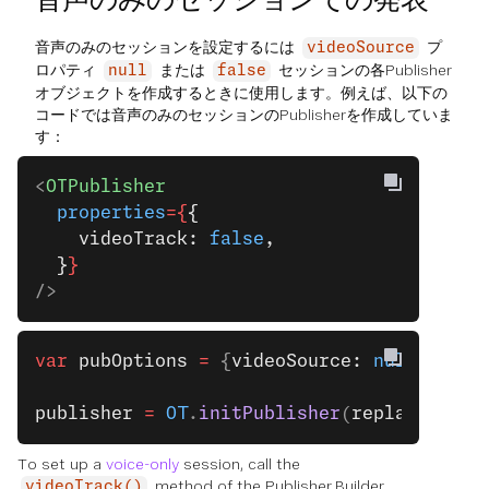
音声のみのセッションを設定するには
プ
videoSource
ロパティ
または
セッションの各Publisher
null
false
オブジェクトを作成するときに使用します。例えば、以下の
コードでは音声のみのセッションのPublisherを作成していま
す：
<
OTPublisher
  properties
={
{
    videoTrack: 
false
,
  }
}
/>
var
 pubOptions
 =
 {
videoSource: 
null
};
publisher
 =
 OT
.
initPublisher
(
replacementE
To set up a
voice-only
session, call the
method of the Publisher.Builder
videoTrack()