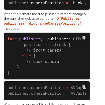
publisher.
cameraPosition
 =
 .
back
 // back 
When the camera used to publish a stream changes,
the publisher delegate sends an
OTPublisher
publisher(_:didChangeCameraPosition:)
message:
func
 publisher
(
_
 publisher
: OTPublisher, 
    if
 position 
==
 .front {
        // front camera
    } 
else
 {
        // back camera
    }
}
publisher.cameraPosition 
=
 AVCaptureDevic
publisher.cameraPosition 
=
 AVCaptureDevic
When the camera used to publish a stream changes,