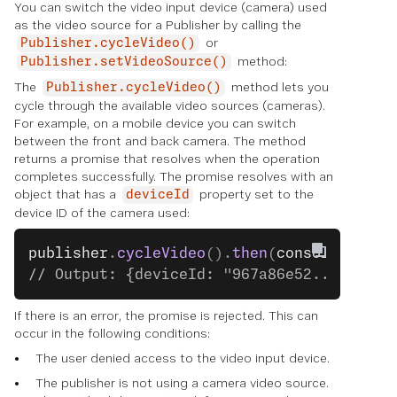
You can switch the video input device (camera) used
as the video source for a Publisher by calling the
or
Publisher.cycleVideo()
method:
Publisher.setVideoSource()
The
method lets you
Publisher.cycleVideo()
cycle through the available video sources (cameras).
For example, on a mobile device you can switch
between the front and back camera. The method
returns a promise that resolves when the operation
completes successfully. The promise resolves with an
object that has a
property set to the
deviceId
device ID of the camera used:
publisher
.
cycleVideo
().
then
(
console
.
log
);
// Output: {deviceId: "967a86e52..."}
If there is an error, the promise is rejected. This can
occur in the following conditions:
The user denied access to the video input device.
The publisher is not using a camera video source.