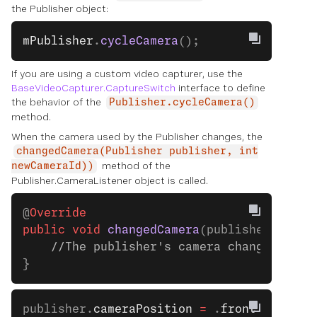
the Publisher object:
mPublisher
.
cycleCamera
();
If you are using a custom video capturer, use the
BaseVideoCapturer.CaptureSwitch
interface to define
the behavior of the
Publisher.cycleCamera()
method.
When the camera used by the Publisher changes, the
changedCamera(Publisher publisher, int
method of the
newCameraId))
Publisher.CameraListener object is called.
@
Override
public
 void
 changedCamera
(publisher, newC
    //The publisher's camera changed.
}
publisher.
cameraPosition
 =
 .
front
 // fron