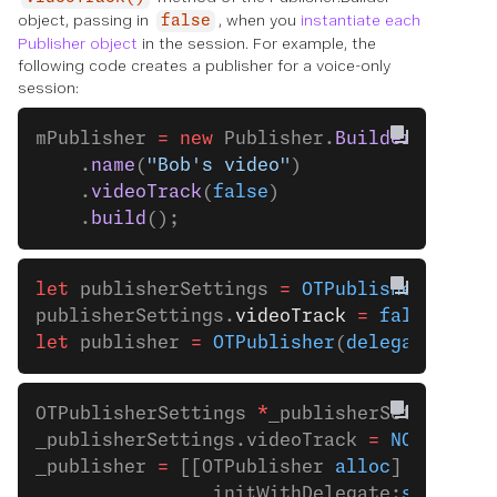
object, passing in
, when you
instantiate each
false
Publisher object
in the session. For example, the
following code creates a publisher for a voice-only
session:
mPublisher 
=
 new
 Publisher.
Builder
(contex
    .
name
(
"Bob's video"
)
    .
videoTrack
(
false
)
    .
build
();
let
 publisherSettings 
=
 OTPublisherSettin
publisherSettings.
videoTrack
 =
 false
let
 publisher 
=
 OTPublisher
(
delegate
: 
sel
OTPublisherSettings 
*
_publisherSettings 
=
_publisherSettings.videoTrack 
=
 NO
;
_publisher 
=
 [[OTPublisher 
alloc
]
                initWithDelegate:
self