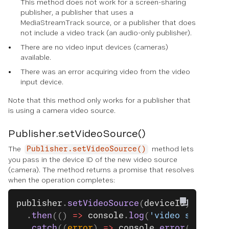
This method does not work for a screen-sharing
publisher, a publisher that uses a
MediaStreamTrack source, or a publisher that does
not include a video track (an audio-only publisher).
There are no video input devices (cameras)
available.
There was an error acquiring video from the video
input device.
Note that this method only works for a publisher that
is using a camera video source.
Publisher.setVideoSource()
The
method lets
Publisher.setVideoSource()
you pass in the device ID of the new video source
(camera). The method returns a promise that resolves
when the operation completes:
publisher
.
setVideoSource
(
deviceId
)
  .
then
(() 
=>
 console
.
log
(
'video source s
  .
catch
((
error
) 
=>
 console
.
error
(
error
.
n