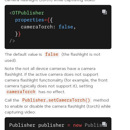
<
OTPublisher
  properties
={
{
    cameraTorch: 
false
,
  }
}
/>
The default value is
(the flashlight is not
false
used).
Note the not all device cameras have a camera
flashlight. If the active camera does not support
camera flashlight functionality (for example, the front
camera typically does not support it), setting
has no effect.
cameraTorch
Call the
method
Publisher.setCameraTorch()
to enable or disable the camera flashlight (torch) while
capturing video:
Publisher
 publisher
 =
 new
 Publisher.
Build