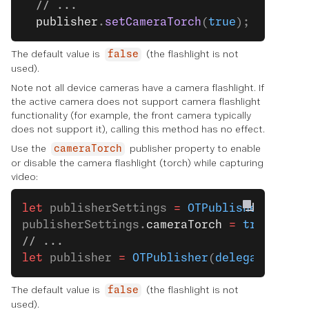
  // ...
  publisher
.
setCameraTorch
(
true
);
The default value is
(the flashlight is not
false
used).
Note not all device cameras have a camera flashlight. If
the active camera does not support camera flashlight
functionality (for example, the front camera typically
does not support it), calling this method has no effect.
Use the
publisher property to enable
cameraTorch
or disable the camera flashlight (torch) while capturing
video:
let
 publisherSettings 
=
 OTPublisherSettin
publisherSettings.
cameraTorch
 =
 true
// ...
let
 publisher 
=
 OTPublisher
(
delegate
: 
sel
The default value is
(the flashlight is not
false
used).