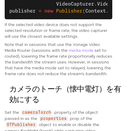
                VideoCapturer
.
VideoCaptur
publisher
 =
 new
 Publisher
(
Context
.
Instanc
If the selected video device does not support the
selected resolution or frame rate, the video capturer
will use the closest available settings.
Note that in sessions that use the Vonage Video
Media Router (sessions with the
media mode
set to
routed), lowering the frame rate proportionally reduces
the bandwidth the stream uses. However, in sessions
that have the media mode set to relayed, lowering the
frame rate does not reduce the stream's bandwidth.
カメラのトーチ（懐中電灯）を有
効にする
Set the
property of the object
cameraTorch
passed in as the
prop of the
properties
object to enable or disable the
OTPublisher
camera flashlight (torch) while capturing video: