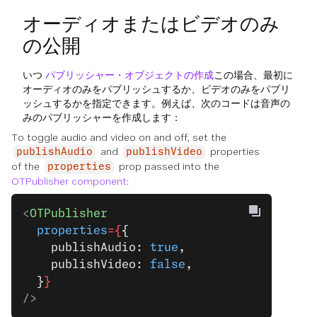
オーディオまたはビデオのみ
の公開
いつ
パブリッシャー・オブジェクトの作成
この場合、最初に
オーディオのみをパブリッシュするか、ビデオのみをパブリ
ッシュするかを指定できます。例えば、次のコードは音声の
みのパブリッシャーを作成します：
To toggle audio and video on and off, set the
and
properties
publishAudio
publishVideo
of the
prop passed into the
properties
OTPublisher component
:
<
OTPublisher
  properties
={
{
    publishAudio: 
true
,
    publishVideo: 
false
,
  }
}
/>