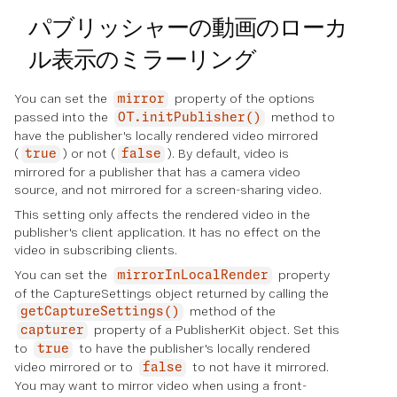
パブリッシャーの動画のローカ
ル表示のミラーリング
You can set the
property of the options
mirror
passed into the
method to
OT.initPublisher()
have the publisher's locally rendered video mirrored
(
) or not (
). By default, video is
true
false
mirrored for a publisher that has a camera video
source, and not mirrored for a screen-sharing video.
This setting only affects the rendered video in the
publisher's client application. It has no effect on the
video in subscribing clients.
You can set the
property
mirrorInLocalRender
of the CaptureSettings object returned by calling the
method of the
getCaptureSettings()
property of a PublisherKit object. Set this
capturer
to
to have the publisher's locally rendered
true
video mirrored or to
to not have it mirrored.
false
You may want to mirror video when using a front-