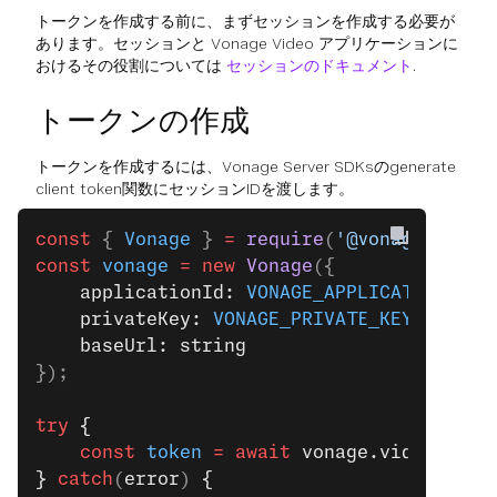
トークンを作成する前に、まずセッションを作成する必要が
あります。セッションと Vonage Video アプリケーションに
おけるその役割については
セッションのドキュメント
.
トークンの作成
トークンを作成するには、Vonage Server SDKsのgenerate
client token関数にセッションIDを渡します。
const
 { 
Vonage
 } 
=
 require
(
'@vonage/serve
const
 vonage
 =
 new
 Vonage
({
    applicationId: 
VONAGE_APPLICATION_ID
,
    privateKey: 
VONAGE_PRIVATE_KEY
,
    baseUrl: string
});
try
 {
    const
 token
 =
 await
 vonage.video.
gene
}
 catch
(
error
) 
{