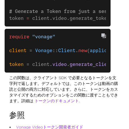
# Generate a Token from just a session_id
token 
=
 client.video.generate_token(sessi
require
 "vonage"
client
 = 
Vonage
::
Client
.
new
(
application_i
token
 = client.
video
.
generate_client_toke
この関数は、クライアント SDK で必要となるトークンを文
字列で返します。デフォルトでは、このトークンは動画の購
読と公開の両方に対応しています。さらに、トークンをカス
タマイズするためのオプションをこの関数に渡すこともでき
ます。詳細は
トークンのドキュメント
.
参照
Vonage Videoトークン開発者ガイド