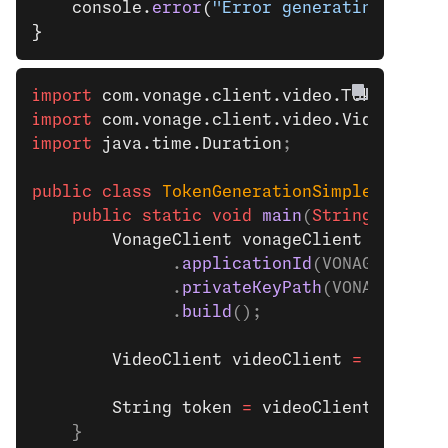
    console.
error
(
"Error generating Clien
}
import
 com.vonage.client.video.TokenOptio
import
 com.vonage.client.video.VideoClien
import
 java.time.Duration
;
public
 class
 TokenGenerationSimple
 {
	public
 static
 void
 main
(
String
[] 
args
		VonageClient
 vonageClient
 =
 Vonag
			  .
applicationId
(VONAGE_APPLI
			  .
privateKeyPath
(VONAGE_PRIV
			  .
build
();
		VideoClient
 videoClient
 =
 vonageC
		String
 token
 =
 videoClient
.
genera
	}