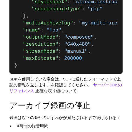
      "stylesheet"
: 
"stream.instructor {
      "screenshareType"
: 
"pip"
   },
   "multiArchiveTag"
: 
"my-multi-archive"
   "name"
: 
"Foo"
,
   "outputMode"
: 
"composed"
,
   "resolution"
: 
"640x480"
,
   "streamMode"
: 
"manual"
,
   "maxBitrate"
: 
200000
}
SDKを使用している場合は、SDKに適したフォーマットで上
記の情報を返します。を確認してください。
サーバーSDKの
リファレンス
正確な戻り値について
アーカイブ録画の停止
録画は以下の条件のいずれかが満たされるまで続けられる：
4時間の録音時間