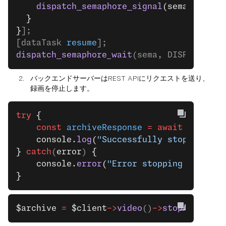
    dispatch_semaphore_signal
(sema);
  }
}
];
[dataTask 
resume
];
dispatch_semaphore_wait
(sema, DISPATCH_TI
バックエンドサーバーはREST APIにリクエストを送り、
録画を停止します。
try
 {
    const
 archiveResponse
 =
 await
 vonage.
    console.
log
(
"Successfully stopped arc
}
 catch
(
error
) 
{
    console.
error
(
"Error stopping archive
}
$archive
 =
 $client
->
video
()
->
stopArchive
(