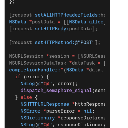
}
;
[request 
setAllHTTPHeaderFields:
headers];
NSData
 *
postData 
=
 [[
NSData
 alloc
] 
initWi
[request 
setHTTPBody:
postData];
[request 
setHTTPMethod:
@"POST"
];
NSURLSession 
*
session 
=
 [NSURLSession 
sha
NSURLSessionDataTask 
*
dataTask 
=
 [session
completionHandler:
^
(
NSData
 *
data, 
NSURLRe
  if
 (error) {
    NSLog
(
@"
%@
"
, error);
    dispatch_semaphore_signal
(sema);
  } 
else
 {
    NSHTTPURLResponse
 *
httpResponse 
=
 (
NS
    NSError
 *
parseError 
=
 nil
;
    NSDictionary
 *
responseDictionary 
=
 [N
    NSLog
(
@"
%@
"
,responseDictionary);