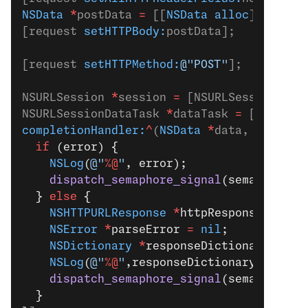
NSData
 *
postData 
=
 [[
NSData
 alloc
] 
initWi
[request 
setHTTPBody:
postData];
[request 
setHTTPMethod:
@"POST"
];
NSURLSession 
*
session 
=
 [NSURLSession 
sha
NSURLSessionDataTask 
*
dataTask 
=
 [session
completionHandler:
^
(
NSData
 *
data, 
NSURLRe
  if
 (error) {
    NSLog
(
@"
%@
"
, error);
    dispatch_semaphore_signal
(sema);
  } 
else
 {
    NSHTTPURLResponse
 *
httpResponse 
=
 (
NS
    NSError
 *
parseError 
=
 nil
;
    NSDictionary
 *
responseDictionary 
=
 [N
    NSLog
(
@"
%@
"
,responseDictionary);
    dispatch_semaphore_signal
(sema);
  }