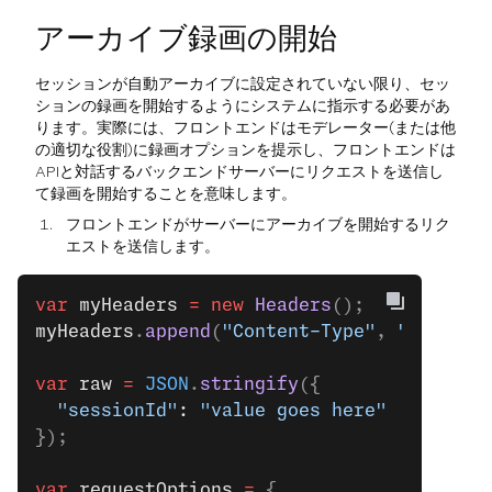
アーカイブ録画の開始
セッションが自動アーカイブに設定されていない限り、セッ
ションの録画を開始するようにシステムに指示する必要があ
ります。実際には、フロントエンドはモデレーター(または他
の適切な役割)に録画オプションを提示し、フロントエンドは
APIと対話するバックエンドサーバーにリクエストを送信し
て録画を開始することを意味します。
フロントエンドがサーバーにアーカイブを開始するリク
エストを送信します。
var
 myHeaders
 =
 new
 Headers
();
myHeaders
.
append
(
"Content-Type"
, 
"applica
var
 raw
 =
 JSON
.
stringify
({
  "sessionId"
: 
"value goes here"
});
var
 requestOptions
 =
 {