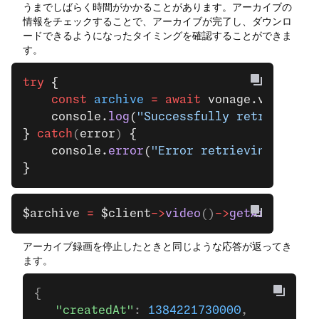
うまでしばらく時間がかかることがあります。アーカイブの
情報をチェックすることで、アーカイブが完了し、ダウンロ
ードできるようになったタイミングを確認することができま
す。
try
 {
    const
 archive
 =
 await
 vonage.video.
ge
    console.
log
(
"Successfully retrieved a
}
 catch
(
error
) 
{
    console.
error
(
"Error retrieving archi
}
$archive
 =
 $client
->
video
()
->
getArchive
(
n
アーカイブ録画を停止したときと同じような応答が返ってき
ます。
{
   "createdAt"
: 
1384221730000
,