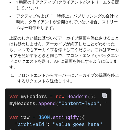
1 時間の非アクティブ (クライアントがストリームを公開
していない)
アクティブおよび「一時停止」パブリッシングの合計12
時間。クライアントが公開されていない場合、ストリー
ムは一時停止します。
上記のしきい値に基づいてアーカイブ録画を停止させること
はお勧めしません。アーカイブが終了したことがわかった
ら、いつでもアーカイブを停止してください。これはアーカ
イブを開始するときと同じで、フロントエンドがバックエン
ドにリクエストを送り、APIに録画を停止するように伝えま
す。
フロントエンドからサーバーにアーカイブの録画を停止
するリクエストを送信します。
var
 myHeaders
 =
 new
 Headers
();
myHeaders
.
append
(
"Content-Type"
, 
"applica
var
 raw
 =
 JSON
.
stringify
({
  "archiveId"
: 
"value goes here"