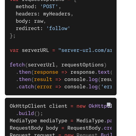
  method: 
'POST'
,
  headers: myHeaders
,
  body: raw
,
  redirect: 
'follow'
};
var
 serverURL
 =
 "server-url.com/archive/s
fetch
(
serverUrl
, 
requestOptions
)
  .
then
(
response
 =>
 response
.
text
())
  .
then
(
result
 =>
 console
.
log
(
result
))
  .
catch
(
error
 =>
 console
.
log
(
'error'
, 
er
OkHttpClient
 client
 =
 new
 OkHttpClient
().
  .
build
();
MediaType
 mediaType
 =
 MediaType
.
parse
(
"ap
RequestBody
 body
 =
 RequestBody
.
create
(med
Request
 request
 =
 new
 Request.
Builder
()