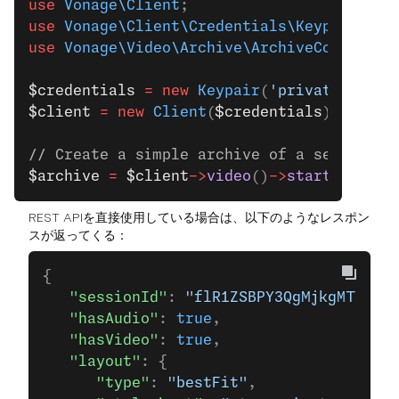
use
 Vonage\Client
;
use
 Vonage\Client\Credentials\Keypair
;
use
 Vonage\Video\Archive\ArchiveConfig
;
$credentials
 =
 new
 Keypair
(
'private-key-s
$client
 =
 new
 Client
(
$credentials
);
// Create a simple archive of a session
$archive
 =
 $client
->
video
()
->
startArchive
REST APIを直接使用している場合は、以下のようなレスポン
スが返ってくる：
{
   "sessionId"
: 
"flR1ZSBPY3QgMjkgMTI6MTM
   "hasAudio"
: 
true
,
   "hasVideo"
: 
true
,
   "layout"
: {
      "type"
: 
"bestFit"
,