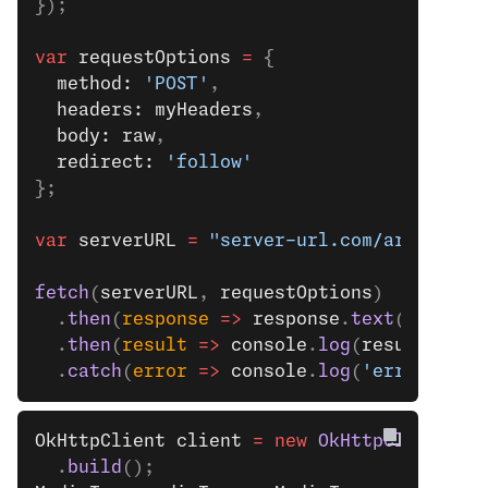
});
var
 requestOptions
 =
 {
  method: 
'POST'
,
  headers: myHeaders
,
  body: raw
,
  redirect: 
'follow'
};
var
 serverURL
 =
 "server-url.com/archive/s
fetch
(
serverURL
, 
requestOptions
)
  .
then
(
response
 =>
 response
.
text
())
  .
then
(
result
 =>
 console
.
log
(
result
))
  .
catch
(
error
 =>
 console
.
log
(
'error'
, 
er
OkHttpClient
 client
 =
 new
 OkHttpClient
().
  .
build
();