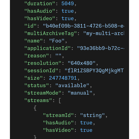
   "duration"
: 
5049
,
   "hasAudio"
: 
true
,
   "hasVideo"
: 
true
,
   "id"
: 
"b40ef09b-3811-4726-b508-e41a0f
   "multiArchiveTag"
: 
"my-multi-archive"
   "name"
: 
"Foo"
,
   "applicationId"
: 
"93e36bb9-b72c-45b6-
   "reason"
: 
""
,
   "resolution"
: 
"640x480"
,
   "sessionId"
: 
"flR1ZSBPY3QgMjkgMTI6MTM
   "size"
: 
247748791
,
   "status"
: 
"available"
,
   "streamMode"
: 
"manual"
,
   "streams"
: [
      {
         "streamId"
: 
"string"
,
         "hasAudio"
: 
true
,
         "hasVideo"
: 
true
      }