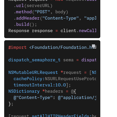
  .
url
(serverURL)
  .
method
(
"POST"
, body)
  .
addHeader
(
"Content-Type"
, 
"application
  .
build
();
Response
 response
 =
 client
.
newCall
(reques
#import
 <Foundation/Foundation.h>
dispatch_semaphore_t
 sema 
=
 dispatch_sema
NSMutableURLRequest
 *
request 
=
 [
NSMutable
  cachePolicy:
NSURLRequestUseProtocolCach
  timeoutInterval:10.0
];
NSDictionary
 *
headers 
=
 @
{
  @"Content-Type"
: 
@"application/json"
}
;
[request 
setAllHTTPHeaderFields:
headers];