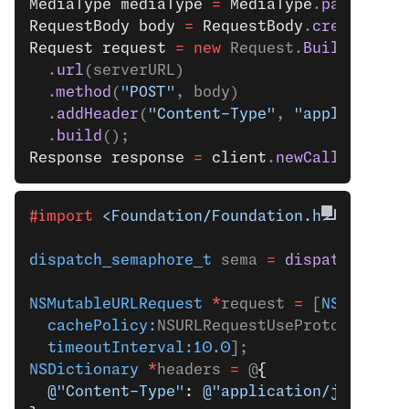
MediaType
 mediaType
 =
 MediaType
.
parse
(
"ap
RequestBody
 body
 =
 RequestBody
.
create
(med
Request
 request
 =
 new
 Request.
Builder
()
  .
url
(serverURL)
  .
method
(
"POST"
, body)
  .
addHeader
(
"Content-Type"
, 
"application
  .
build
();
Response
 response
 =
 client
.
newCall
(reques
#import
 <Foundation/Foundation.h>
dispatch_semaphore_t
 sema 
=
 dispatch_sema
NSMutableURLRequest
 *
request 
=
 [
NSMutable
  cachePolicy:
NSURLRequestUseProtocolCach
  timeoutInterval:10.0
];
NSDictionary
 *
headers 
=
 @
{
  @"Content-Type"
: 
@"application/json"