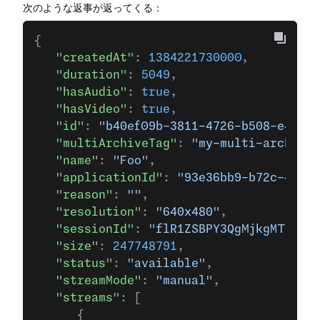
次のような返事が返ってくる：
{
   "createdAt"
: 
1384221730000
,
   "duration"
: 
5049
,
   "hasAudio"
: 
true
,
   "hasVideo"
: 
true
,
   "id"
: 
"b40ef09b-3811-4726-b508-e41a0f
   "multiArchiveTag"
: 
"my-multi-archive"
   "name"
: 
"Foo"
,
   "applicationId"
: 
"93e36bb9-b72c-45b6-
   "reason"
: 
""
,
   "resolution"
: 
"640x480"
,
   "sessionId"
: 
"flR1ZSBPY3QgMjkgMTI6MTM
   "size"
: 
247748791
,
   "status"
: 
"available"
,
   "streamMode"
: 
"manual"
,
   "streams"
: [
      {