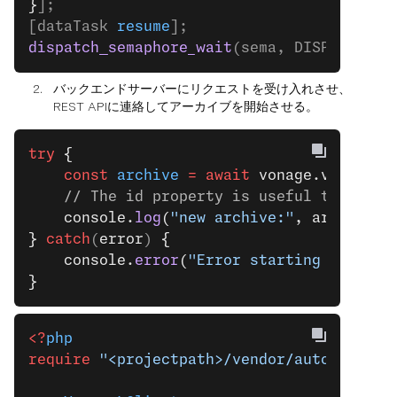
}
];
[dataTask 
resume
];
dispatch_semaphore_wait
(sema, DISPATCH_TI
バックエンドサーバーにリクエストを受け入れさせ、
REST APIに連絡してアーカイブを開始させる。
try
 {
    const
 archive
 =
 await
 vonage.video.
st
    // The id property is useful to save 
    console.
log
(
"new archive:"
, archive.i
}
 catch
(
error
) 
{
    console.
error
(
"Error starting archive
}
<?
php
require
 "<projectpath>/vendor/autoload.ph