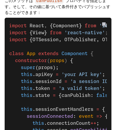
このメソッドは
プロパティを指定しま
canPublish
す。そして、その値に基づいて条件付きでパブリッシュす
ることができます：
import
 React
, 
{Component}
 from
 'react'
;
import
 {View}
 from
 'react-native'
;
import
 {OTSession, OTPublisher, OTSubscri
class
 App
 extends
 Component
 {
  constructor
(
props
) 
{
    super
(props);
    this
.apiKey 
=
 'your API key'
;
    this
.sessionId 
=
 'a session ID'
;
    this
.token 
=
 'a valid token'
;
    this
.state 
=
 {canPublish: 
false
};
    this
.sessionEventHandlers 
=
 {
      sessionConnected
: 
event
 =>
 {
        this
.connectionCount
++
;