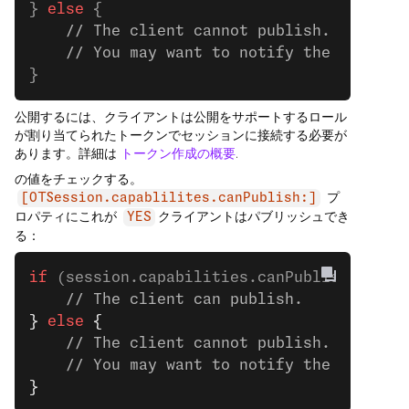
} 
else
 {
    // The client cannot publish.
    // You may want to notify the user.
}
公開するには、クライアントは公開をサポートするロール
が割り当てられたトークンでセッションに接続する必要が
あります。詳細は
トークン作成の概要
.
の値をチェックする。
プ
[OTSession.capablilites.canPublish:]
ロパティにこれが
クライアントはパブリッシュでき
YES
る：
if
 (session.capabilities.canPublish) 
{
    // The client can publish.
}
 else
 {
    // The client cannot publish.
    // You may want to notify the user.
}