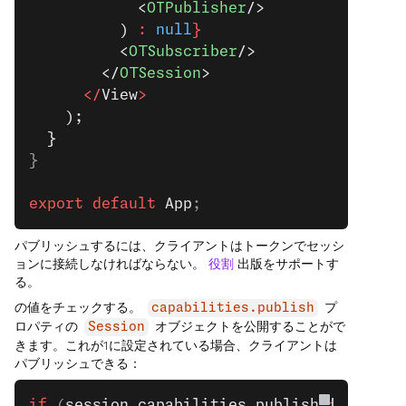
            <
OTPublisher
/>
          ) 
:
 null
}
          <
OTSubscriber
/>
        </
OTSession
>
      </
View
>
    );
  }
}
export
 default
 App
;
パブリッシュするには、クライアントはトークンでセッシ
ョンに接続しなければならない。
役割
出版をサポートす
る。
の値をチェックする。
プ
capabilities.publish
ロパティの
オブジェクトを公開することがで
Session
きます。これが1に設定されている場合、クライアントは
パブリッシュできる：
if
 (
session
.
capabilities
.
publish
 ==
 1
) 
{