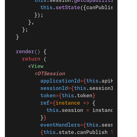
        this
.session.
getCapabilities
().
th
          this
.
setState
({canPublish: capa
        });
      },
    };
  }
  render
() 
{
    return
 (
      <
View
        <OTSession
          applicationId
={
this
.apiKey
}
          sessionId
={
this
.sessionId
}
          token
={
this
.token
}
          ref
={
instance
 =>
 {
            this
.session 
=
 instance;
          }
}
          eventHandlers
={
this
.sessionEven
          {
this
.state.canPublish 
?
 (