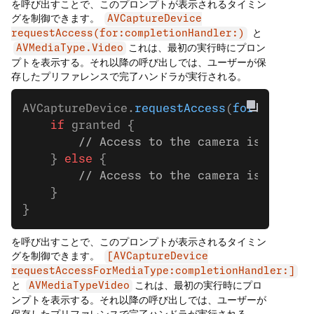
を呼び出すことで、このプロンプトが表示されるタイミン
グを制御できます。
AVCaptureDevice
と
requestAccess(for:completionHandler:)
これは、最初の実行時にプロン
AVMediaType.Video
プトを表示する。それ以降の呼び出しでは、ユーザーが保
存したプリファレンスで完了ハンドラが実行される。
AVCaptureDevice.
requestAccess
(
for
: .
video
	if
 granted {
		// Access to the camera is grant
	} 
else
 {
		// Access to the camera is not gr
	}
}
を呼び出すことで、このプロンプトが表示されるタイミン
グを制御できます。
[AVCaptureDevice
requestAccessForMediaType:completionHandler:]
と
これは、最初の実行時にプロ
AVMediaTypeVideo
ンプトを表示する。それ以降の呼び出しでは、ユーザーが