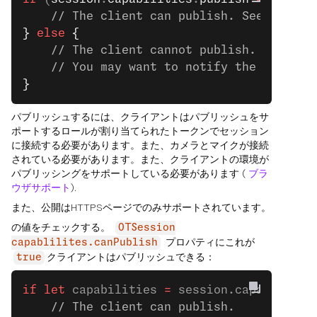
    // The client can publish. See the ne
}
 else
 {
    // The client cannot publish.
    // You may want to notify the user.
}
パブリッシュするには、クライアントはパブリッシュをサ
ポートするロールが割り当てられたトークンでセッション
に接続する必要があります。また、カメラとマイクが接続
されている必要があります。また、クライアントの環境が
パブリッシングをサポートしている必要があります (
ブラ
ウザサポート
).
また、公開はHTTPSページでのみサポートされています。
の値をチェックする。
OTSession
プロパティにこれが
capablilites.canPublish
クライアントはパブリッシュできる：
true
if
 let
 capabilities 
=
 session.capabilitie
    // The client can publish.