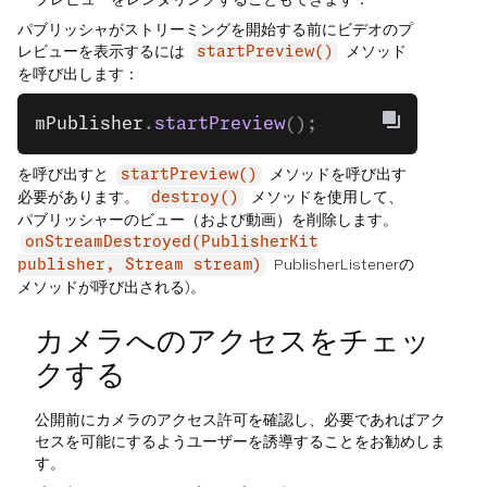
パブリッシャがストリーミングを開始する前にビデオのプ
レビューを表示するには
メソッド
startPreview()
を呼び出します：
mPublisher
.
startPreview
();
を呼び出すと
メソッドを呼び出す
startPreview()
必要があります。
メソッドを使用して、
destroy()
パブリッシャーのビュー（および動画）を削除します。
onStreamDestroyed(PublisherKit
PublisherListenerの
publisher, Stream stream)
メソッドが呼び出される)。
カメラへのアクセスをチェッ
クする
公開前にカメラのアクセス許可を確認し、必要であればアク
セスを可能にするようユーザーを誘導することをお勧めしま
す。