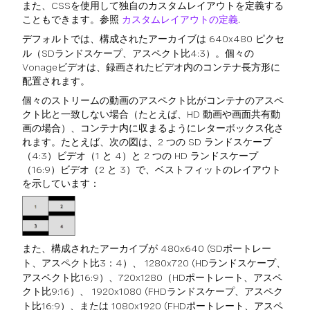
また、CSSを使用して独自のカスタムレイアウトを定義する
こともできます。参照
カスタムレイアウトの定義
.
デフォルトでは、構成されたアーカイブは
640x480
ピクセ
ル（SDランドスケープ、アスペクト比4:3）。個々の
Vonageビデオは、録画されたビデオ内のコンテナ長方形に
配置されます。
個々のストリームの動画のアスペクト比がコンテナのアスペ
クト比と一致しない場合（たとえば、HD 動画や画面共有動
画の場合）、コンテナ内に収まるようにレターボックス化さ
れます。たとえば、次の図は、2 つの SD ランドスケープ
（4:3）ビデオ（1 と 4）と 2 つの HD ランドスケープ
（16:9）ビデオ（2 と 3）で、ベストフィットのレイアウト
を示しています：
また、構成されたアーカイブが
480x640
(SDポートレー
ト、アスペクト比3：4）、
1280x720
(HDランドスケープ、
アスペクト比16:9）、720x1280（HDポートレート、アスペ
クト比9:16）、
1920x1080
(FHDランドスケープ、アスペク
ト比16:9）、または
1080x1920
(FHDポートレート、アスペ