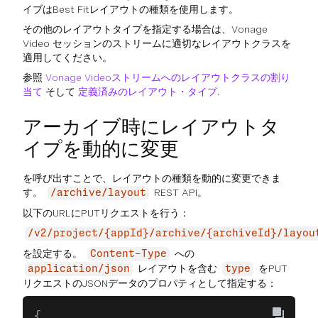
イブはBest Fitレイアウトの種類を使用します。
その他のレイアウトタイプを指定する場合は、Vonage
Video セッションのストリームに適切なレイアウトクラスを
適用してください。
参照
Vonage Videoストリームへのレイアウトクラスの割り
当て
そして
定義済みのレイアウト・タイプ
.
アーカイブ時にレイアウトタ
イプを動的に変更
を呼び出すことで、レイアウトの種類を動的に変更できま
す。
REST API。
/archive/layout
以下のURLにPUTリクエストを行う：
/v2/project/{appId}/archive/{archiveId}/layou
を設定する。
への
Content-Type
レイアウトを含む
をPUT
application/json
type
リクエストのJSONデータのプロパティとして指定する：
{