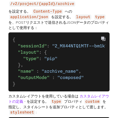
/v2/project/{appId}/archive
を設定する。
への
Content-Type
を設定する。
application/json
layout
type
を、POSTリクエストで送信されるJSONデータのプロパティ
として使用する：
{
  "sessionId"
: 
"2_MX44NTQ1MTF--bm1kTGQ0R
  "layout"
: {
    "type"
: 
"pip"
  },
  "name"
 : 
"archive_name"
,
  "outputMode"
 : 
"composed"
}
カスタムレイアウトを使用している場合は
カスタムレイアウ
トの定義
- を設定する。
プロパティ
を
type
custom
指定し、スタイルシートを追加プロパティとして渡します。
:
stylesheet