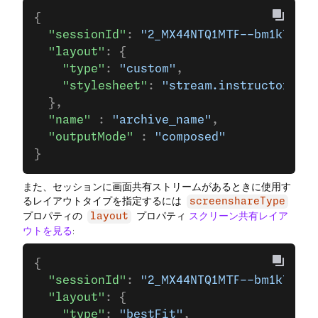
{
  "sessionId"
: 
"2_MX44NTQ1MTF--bm1kTGQ0R
  "layout"
: {
    "type"
: 
"custom"
,
    "stylesheet"
: 
"stream.instructor {po
  },
  "name"
 : 
"archive_name"
,
  "outputMode"
 : 
"composed"
}
また、セッションに画面共有ストリームがあるときに使用す
るレイアウトタイプを指定するには
screenshareType
プロパティの
プロパティ
スクリーン共有レイア
layout
ウトを見る
:
{
  "sessionId"
: 
"2_MX44NTQ1MTF--bm1kTGQ0R
  "layout"
: {
    "type"
: 
"bestFit"
,