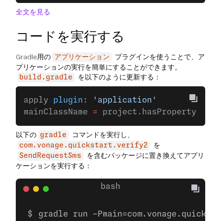
全文を見る
コードを実行する
Gradle用の
プラグインを使うことで、ア
アプリケーション
プリケーションの実行を簡単にすることができます。
を以下のように更新する：
build.gradle
apply 
plugin
: 
'application'
mainClassName 
=
 project
.
hasProperty(
'mai
以下の
コマンドを実行し、
gradle
を
com.vonage.quickstart.verify2
を含むパッケージに置き換えてアプリ
SendRequestSms
ケーションを実行する：
gradle run -Pmain=com.vonage.quicksta