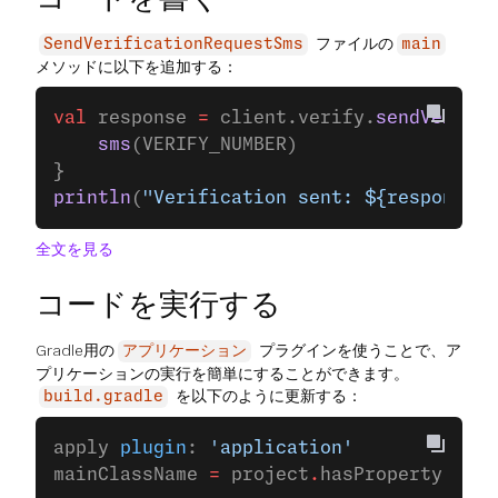
ファイルの
SendVerificationRequestSms
main
メソッドに以下を追加する：
val
 response 
=
 client.verify.
sendVerific
    sms
(VERIFY_NUMBER)
}
println
(
"Verification sent: ${response.r
全文を見る
コードを実行する
Gradle用の
プラグインを使うことで、ア
アプリケーション
プリケーションの実行を簡単にすることができます。
を以下のように更新する：
build.gradle
apply 
plugin
: 
'application'
mainClassName 
=
 project
.
hasProperty(
'mai