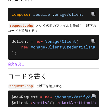
composer
 require
 vonage/client
という名前のファイルを作成し、以下の
request.php
コードを追加する：
$client
 =
 new
 Vonage\Client
(
    new
 Vonage\Client\Credentials\Keypa
);
全文を見る
コードを書く
に以下を追加する：
request.php
$newRequest
 =
 new
 \Vonage\Verify2\Reques
$client
->
verify2
()
->
startVerification
(
$n