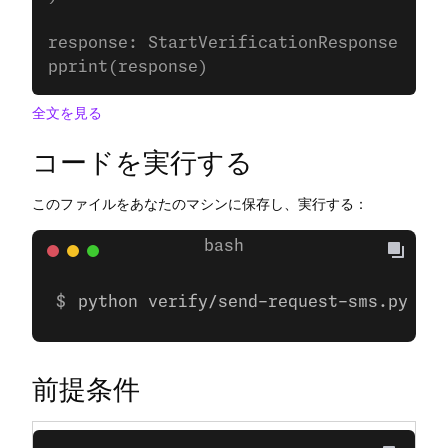
response: StartVerificationResponse 
=
 cl
pprint(response)
全文を見る
コードを実行する
このファイルをあなたのマシンに保存し、実行する：
python verify/send-request-sms.py
前提条件