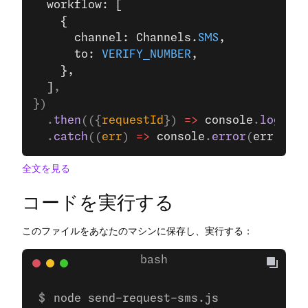
  workflow: [
    {
      channel: Channels.
SMS
,
      to: 
VERIFY_NUMBER
,
    },
  ]
,
})
  .
then
(({
requestId
}) 
=>
 console
.
log
(
req
  .
catch
((
err
) 
=>
 console
.
error
(
err
));
全文を見る
コードを実行する
このファイルをあなたのマシンに保存し、実行する：
node send-request-sms.js