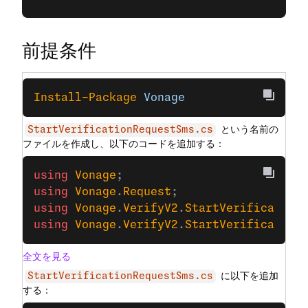
前提条件
Install-Package
 Vonage
という名前の
StartVerificationRequestSms.cs
ファイルを作成し、以下のコードを追加する：
using
 Vonage
;
using
 Vonage
.
Request
;
using
 Vonage
.
VerifyV2
.
StartVerification
using
 Vonage
.
VerifyV2
.
StartVerification
全文を見る
に以下を追加
StartVerificationRequestSms.cs
する：