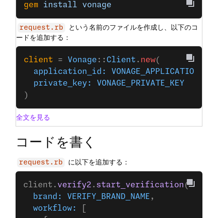
gem
 install
 vonage
という名前のファイルを作成し、以下のコ
request.rb
ードを追加する：
client
 = 
Vonage
::
Client
.
new
(
  application_id:
 VONAGE_APPLICATION_ID
  private_key:
 VONAGE_PRIVATE_KEY
)
全文を見る
コードを書く
に以下を追加する：
request.rb
client.
verify2
.
start_verification
(
  brand:
 VERIFY_BRAND_NAME
,
  workflow:
 [