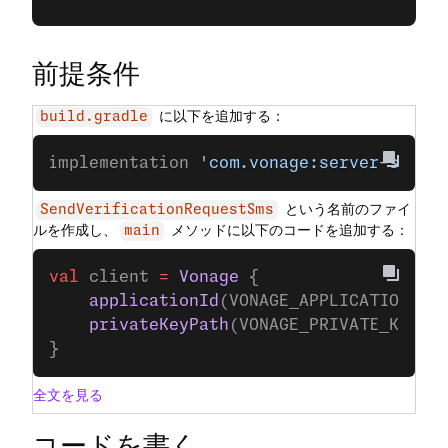
前提条件
に以下を追加する：
build.gradle
implementation 
'com.vonage:server-sdk-k
という名前のファイ
SendVerificationRequestSms
ルを作成し、
メソッドに以下のコードを追加する：
main
val
 client 
=
 Vonage
 {
    applicationId
(VONAGE_APPLICATION_ID
    privateKeyPath
(VONAGE_PRIVATE_KEY_P
}
全文を見る
コードを書く