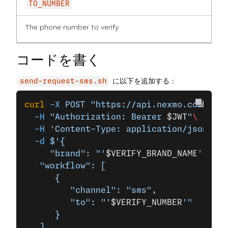
TO_NUMBER
The phone number to verify
コードを書く
に以下を追加する：
send-request-sms.sh
curl
 -X
 POST
 "https://api.nexmo.com/v2/v
  -H
 "Authorization: Bearer 
$JWT
"
\
  -H
 'Content-Type: application/json'
 \
  -d
 $'{
	 "brand": "'
$VERIFY_BRAND_NAME
'",
   "workflow": [
      {
         "channel": "sms",
         "to": "'
$VERIFY_NUMBER
'"
      }
   ]