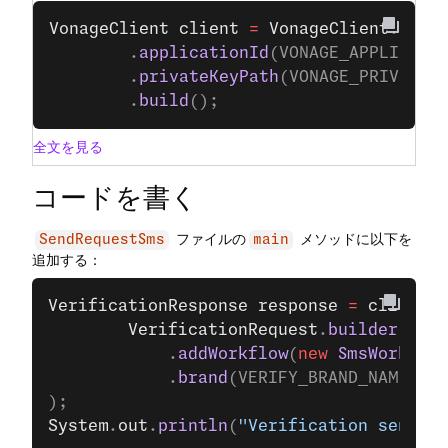
VonageClient
 client
 =
 VonageClient
.
buil
		.
applicationId
(VONAGE_APPLICATI
		.
privateKeyPath
(VONAGE_PRIVATE_
		.
build
();
全文を見る
コードを書く
ファイルの
メソッドに以下を
SendRequestSms
main
追加する：
VerificationResponse
 response
 =
 client
.
g
		VerificationRequest
.
builder
()
			.
addWorkflow
(
new
 SmsWorkflow
			.
brand
(VERIFY_BRAND_NAME).
bu
);
System
.
out
.
println
(
"Verification sent: "