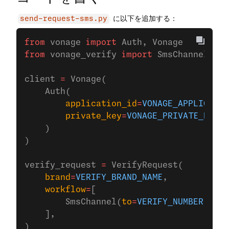
に以下を追加する：
send-request-sms.py
from
 vonage 
import
 Auth, Vonage
from
 vonage_verify 
import
 SmsChannel, St
client 
=
 Vonage(
    Auth(
        application_id
=
VONAGE_APPLICATIO
        private_key
=
VONAGE_PRIVATE_KEY
,
    )
)
verify_request 
=
 VerifyRequest(
    brand
=
VERIFY_BRAND_NAME
,
    workflow
=
[
        SmsChannel(
to
=
VERIFY_NUMBER
),
    ],
)