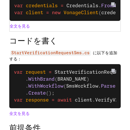
var
 credentials
 =
 Credentials
.
FromAppId
var
 client
 =
 new
 VonageClient
(
credentia
全文を見る
コードを書く
に以下を追加
StartVerificationRequestSms.cs
する：
var
 request
 =
 StartVerificationRequest
.
B
    .
WithBrand
(
BRAND_NAME
)
    .
WithWorkflow
(
SmsWorkflow
.
Parse
(
TO_N
    .
Create
();
var
 response
 =
 await
 client
.
VerifyV2Clie
全文を見る
前提条件