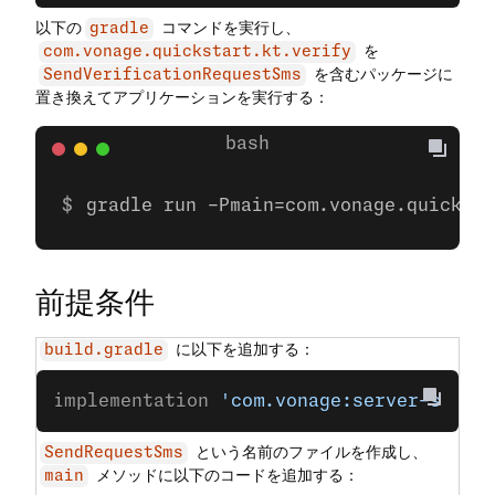
以下の
コマンドを実行し、
gradle
を
com.vonage.quickstart.kt.verify
を含むパッケージに
SendVerificationRequestSms
置き換えてアプリケーションを実行する：
gradle run -Pmain=com.vonage.quicksta
前提条件
に以下を追加する：
build.gradle
implementation 
'com.vonage:server-sdk:9
という名前のファイルを作成し、
SendRequestSms
メソッドに以下のコードを追加する：
main