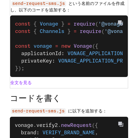
という名前のファイルを作成
send-request-sms.js
し、以下のコードを追加する：
const
 { 
Vonage
 } 
=
 require
(
'@vonage/ser
const
 { 
Channels
 } 
=
 require
(
'@vonage/v
const
 vonage
 =
 new
 Vonage
({
  applicationId: 
VONAGE_APPLICATION_ID
,
  privateKey: 
VONAGE_APPLICATION_PRIVAT
});
全文を見る
コードを書く
に以下を追加する：
send-request-sms.js
vonage
.
verify2
.
newRequest
({
  brand: 
VERIFY_BRAND_NAME
,