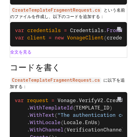
という名前
CreateTemplateFragmentRequest.cs
のファイルを作成し、以下のコードを追加する：
var
 credentials
 =
 Credentials
.
FromAppId
var
 client
 =
 new
 VonageClient
(
credentia
全文を見る
コードを書く
に以下を追
CreateTemplateFragmentRequest.cs
加する：
var
 request
 =
 Vonage
.
VerifyV2
.
CreateTemp
    .
WithTemplateId
(
TEMPLATE_ID
)
    .
WithText
(
"The authentication code f
    .
WithLocale
(
Locale
.
EnUs
)
    .
WithChannel
(
VerificationChannel
.
Sms