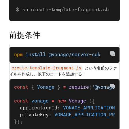
sh create-template-fragment.sh
前提条件
npm
 install
 @vonage/server-sdk
という名前のファ
create-template-fragment.js
イルを作成し、以下のコードを追加する：
const
 { 
Vonage
 } 
=
 require
(
'@vonage/ser
const
 vonage
 =
 new
 Vonage
 ({
  applicationId: 
VONAGE_APPLICATION_ID
,
  privateKey: 
VONAGE_APPLICATION_PRIVAT
});