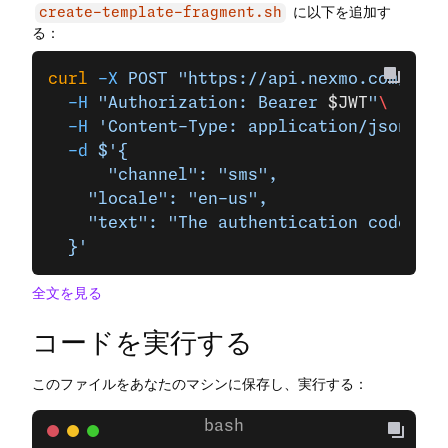
に以下を追加す
create-template-fragment.sh
る：
curl
 -X
 POST
 "https://api.nexmo.com/v2/v
  -H
 "Authorization: Bearer 
$JWT
"
\
  -H
 'Content-Type: application/json'
 \
  -d
 $'{
	  "channel": "sms",
    "locale": "en-us",
    "text": "The authentication code for
  }'
全文を見る
コードを実行する
このファイルをあなたのマシンに保存し、実行する：