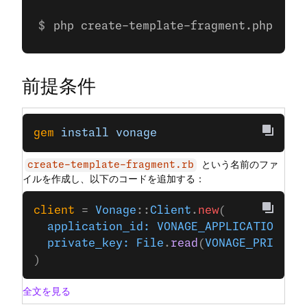
php create-template-fragment.php
前提条件
gem
 install
 vonage
という名前のファ
create-template-fragment.rb
イルを作成し、以下のコードを追加する：
client
 = 
Vonage
::
Client
.
new
(
  application_id:
 VONAGE_APPLICATION_ID
  private_key:
 File
.
read
(
VONAGE_PRIVATE
)
全文を見る