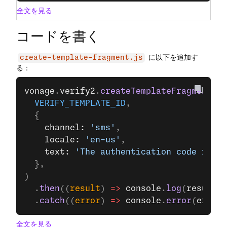
全文を見る
コードを書く
に以下を追加す
create-template-fragment.js
る：
vonage
.
verify2
.
createTemplateFragment
(
  VERIFY_TEMPLATE_ID
,
  {
    channel: 
'sms'
,
    locale: 
'en-us'
,
    text: 
'The authentication code for 
  },
)
  .
then
((
result
) 
=>
 console
.
log
(
result
))
  .
catch
((
error
) 
=>
 console
.
error
(
error
)
全文を見る