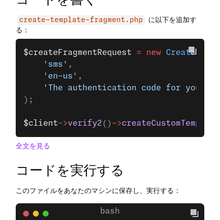
に以下を追加す
create-template-fragment.php
る：
$createFragmentRequest
 =
 new
 CreateCusto
    'sms'
,
    'en-us'
,
    'The authentication code for your ${
);
$client
->
verify2
()
->
createCustomTemplate
全文を見る
コードを実行する
このファイルをあなたのマシンに保存し、実行する：