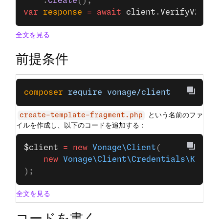
    .
Create
();
var
 response
 =
 await
 client
.
VerifyV2Clie
全文を見る
前提条件
composer
 require
 vonage/client
という名前のファ
create-template-fragment.php
イルを作成し、以下のコードを追加する：
$client
 =
 new
 Vonage\Client
(
    new
 Vonage\Client\Credentials\Keypa
);
全文を見る
コードを書く