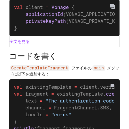
val
 client 
=
 Vonage
 {
    applicationId
(VONAGE_APPLICATION_ID
    privateKeyPath
(VONAGE_PRIVATE_KEY_P
}
全文を見る
コードを書く
ファイルの
メソッ
CreateTemplateFragment
main
ドに以下を追加する：
val
 existingTemplate 
=
 client.verify.
tem
val
 fragment 
=
 existingTemplate.
createFr
    text 
=
 "The authentication code for 
    channel 
=
 FragmentChannel.SMS,
    locale 
=
 "en-us"
)
println
(fragment.fragmentId)