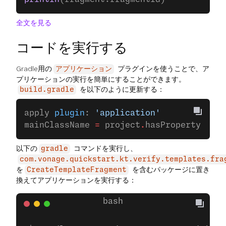
全文を見る
コードを実行する
Gradle用の
プラグインを使うことで、ア
アプリケーション
プリケーションの実行を簡単にすることができます。
を以下のように更新する：
build.gradle
apply 
plugin
: 
'application'
mainClassName 
=
 project
.
hasProperty(
'mai
以下の
コマンドを実行し、
gradle
com.vonage.quickstart.kt.verify.templates.fra
を
を含むパッケージに置き
CreateTemplateFragment
換えてアプリケーションを実行する：