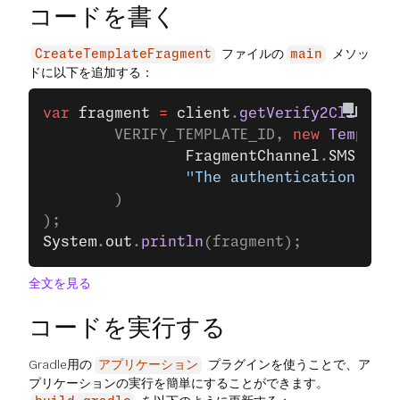
コードを書く
ファイルの
メソッ
CreateTemplateFragment
main
ドに以下を追加する：
var
 fragment
 =
 client
.
getVerify2Client
()
		VERIFY_TEMPLATE_ID, 
new
 Template
				FragmentChannel
.
SMS
, 
"en
				"The authentication c
		)
);
System
.
out
.
println
(fragment);
全文を見る
コードを実行する
Gradle用の
プラグインを使うことで、ア
アプリケーション
プリケーションの実行を簡単にすることができます。