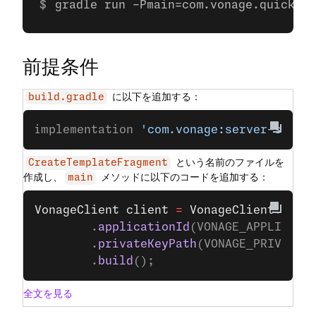
gradle run -Pmain=com.vonage.quicksta
前提条件
に以下を追加する：
build.gradle
implementation 
'com.vonage:server-sdk:9
という名前のファイルを
CreateTemplateFragment
作成し、
メソッドに以下のコードを追加する：
main
VonageClient
 client
 =
 VonageClient
.
buil
		.
applicationId
(VONAGE_APPLICATI
		.
privateKeyPath
(VONAGE_PRIVATE_
		.
build
();
全文を見る