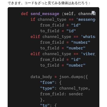
できます。コードをざっと見てみる価値はあるだろう：
    def
 send_message
 (
self
, 
channel_type
        if
 channel_type 
==
 'messenger'
:
            from_field 
=
 "id"
            to_field 
=
 "id"
        elif
 channel_type 
==
 'whatsapp'
 
            from_field 
=
 "number"
            to_field 
=
 "number"
        elif
 channel_type 
==
 'viber_serv
            from_field 
=
 "id"
            to_field 
=
 "number"
        data_body 
=
 json.dumps({
            "from"
: {
	        "type"
: channel_type,
	        from_field: sender
            },
            "to"
: {