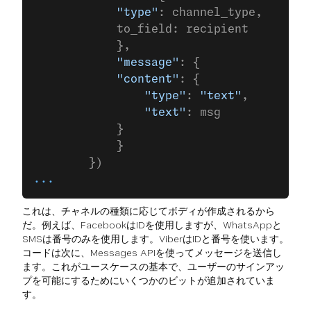
	        "type"
: channel_type,
	        to_field: recipient
            },
            "message"
: {
	        "content"
: {
	            "type"
: 
"text"
,
	            "text"
: msg
	        }
            }
        })
...
これは、チャネルの種類に応じてボディが作成されるから
だ。例えば、FacebookはIDを使用しますが、WhatsAppと
SMSは番号のみを使用します。ViberはIDと番号を使います。
コードは次に、Messages APIを使ってメッセージを送信し
ます。これがユースケースの基本で、ユーザーのサインアッ
プを可能にするためにいくつかのビットが追加されていま
す。