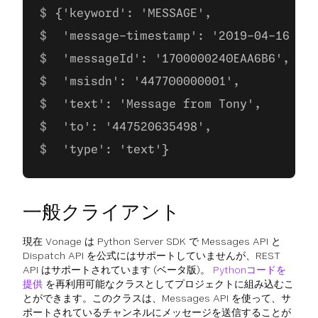
{'keyword': 'MESSAGE',
 'message-timestamp': '2019-04-16 13:
 'messageId': '1700000240EAA6B6',
 'msisdn': '447700000001',
 'text': 'Message from Tony',
 'to': '447520635498',
 'type': 'text'}
一般クライアント
現在 Vonage は Python Server SDK で Messages API と
Dispatch API を公式にはサポートしていませんが、REST
API はサポートされています (ベータ版)。
Pythonコードを
提供
を再利用可能なクラスとしてプロジェクトに組み込むこ
とができます。このクラスは、Messages API を使って、サ
ポートされているチャンネルにメッセージを送信することが