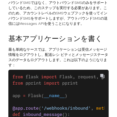
バウンドSMSではなく、アウトバウンドSMSのみをサポート
しているため、このステップを実行する必要があります。こ
のため、アカウントレベルのSMSウェブフックを使ってイン
バウンドSMSをサポートしますが、アウトバウンドSMSの送
信にはMessages APIを使うことになります。
基本アプリケーションを書く
最も単純なケースでは、アプリケーションは受信メッセージ
情報をログアウトし、配送レシ ピティとメッセージステータ
スのデータもログアウトします。これは以下のようになりま
す：
from
 flask 
import
 Flask, request, jsonif
from
 pprint 
import
 pprint
app 
=
 Flask(
__name__
)
@app.route
(
'/webhooks/inbound'
, 
methods
=
def
 inbound_message
():