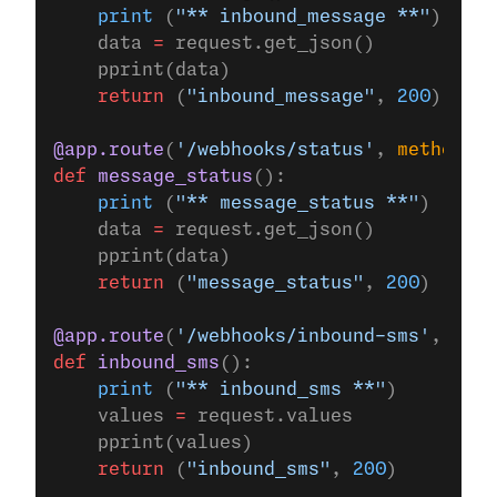
    print
 (
"** inbound_message **"
)
    data 
=
 request.get_json()
    pprint(data)
    return
 (
"inbound_message"
, 
200
)
@app.route
(
'/webhooks/status'
, 
methods
=
[
def
 message_status
():
    print
 (
"** message_status **"
)
    data 
=
 request.get_json()
    pprint(data)
    return
 (
"message_status"
, 
200
)
@app.route
(
'/webhooks/inbound-sms'
, 
meth
def
 inbound_sms
():
    print
 (
"** inbound_sms **"
)
    values 
=
 request.values
    pprint(values)
    return
 (
"inbound_sms"
, 
200
)