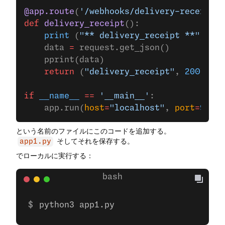
@app.route
(
'/webhooks/delivery-receipt'
,
def
 delivery_receipt
():
    print
 (
"** delivery_receipt **"
)
    data 
=
 request.get_json()
    pprint(data)
    return
 (
"delivery_receipt"
, 
200
)
if
 __name__
 ==
 '__main__'
:
    app.run(
host
=
"localhost"
, 
port
=
9000
)
という名前のファイルにこのコードを追加する。
そしてそれを保存する。
app1.py
でローカルに実行する：
python3 app1.py