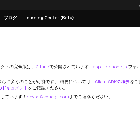
ブログ
Learning Center (Beta)
ェクトの完全版は、
Github
で公開されています -
app-to-phone-js
フォ
えば、さらに多くのことが可能です。 概要については、
Client SDKの概要
をご
 SDKのドキュメント
をご確認ください。
ちしています！
devrel@vonage.com
までご連絡ください。