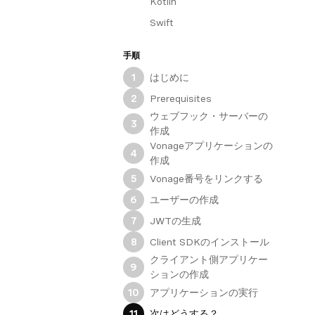
Kotlin
Swift
手順
はじめに
1
Prerequisites
2
ウェブフック・サーバーの
3
作成
Vonageアプリケーションの
4
作成
Vonage番号をリンクする
5
ユーザーの作成
6
JWTの生成
7
Client SDKのインストール
8
クライアント側アプリケー
9
ションの作成
アプリケーションの実行
10
次はどうする？
11