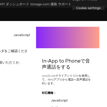
API ダッシュボード
Vonage.com
価格
サポート
Cookie settings
JavaScript
ルダをご確認くださ
In-App to Phoneで音
覧いただくか、
声通話をする
JavaScriptクライアントSDKを使用し
て、Webアプリから電話へ音声通話を
行います。
対応機種：
JavaScript