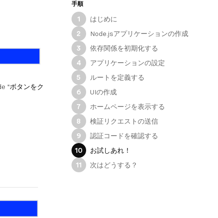
手順
はじめに
1
Node.jsアプリケーションの作成
2
依存関係を初期化する
3
アプリケーションの設定
4
ルートを定義する
5
ode "ボタンをク
UIの作成
6
ホームページを表示する
7
検証リクエストの送信
8
認証コードを確認する
9
お試しあれ！
10
次はどうする？
11