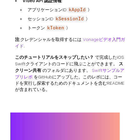
Video API 認証情報
:
アプリケーションID
)
kAppId
セッションID
)
kSessionId
トークン
)
kToken
注
:クレデンシャルを取得するには
Vonageビデオ入門ガ
イド
.
このチュートリアルをスキップしたい？
で完成したiOS
Swiftクライアントのコードに飛ぶことができます。
ス
クリーン共有
のフォルダにあります。
Swiftサンプルア
プリレポ
をGitHubにアップした。このレポには、コー
ドを実行し探索するためのドキュメントを含むREADME
が含まれている。