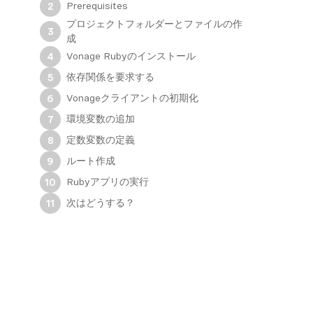
Prerequisites
2
プロジェクトフォルダーとファイルの作
3
成
Vonage Rubyのインストール
4
依存関係を要求する
5
Vonageクライアントの初期化
6
環境変数の追加
7
定数変数の定義
8
ルート作成
9
Rubyアプリの実行
10
次はどうする？
11