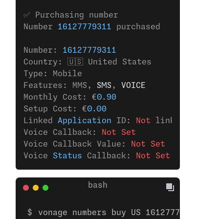
✅ Purchasing number
Number 
16127779311
 purchased
Number: 
16127779311
Country: 🇺🇸 United States
Type: Mobile
Features: MMS,
 SMS
,
 VOICE
Monthly Cost: €
0.90
Setup Cost: €
0.00
Linked 
Application
 ID: 
Not
 linked 
to
 any
Voice Callback: 
Not Set
Voice Callback Value: 
Not Set
Voice 
Status
 Callback: 
Not Set
vonage numbers buy US 16127779311 