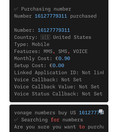
✅ Purchasing number
Number 
16127779311
 purchased
Number: 
16127779311
Country: 🇺🇸 United States
Type: Mobile
Features: MMS
,
 SMS
,
 VOICE
Monthly Cost: €
0.90
Setup Cost: €
0.00
Linked Application ID: Not linked to any
Voice Callback: Not Set
Voice Callback Value: Not Set
Voice Status Callback: Not Set
vonage numbers buy US 
16127779311
✅ Searching 
for
 numbers
Are you sure you want 
to
 purchase the nu