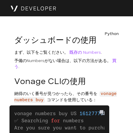
Python
ダッシュボードの使用
まず、以下をご覧ください。
既存の Numbers
.
予備のNumbersがない場合は、以下の方法がある。
買
う
.
Vonage CLIの使用
納得のいく番号が見つかったら、その番号を
vonage
コマンドを使用している：
numbers buy
vonage numbers buy US 
16127779311
✅ Searching 
for
 numbers
Are you sure you want to purchase the nu