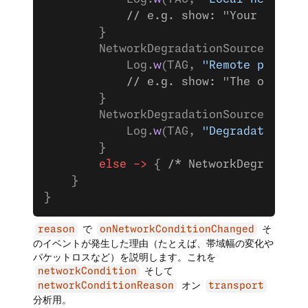
            // e.g. show: "Your connec
        }
        NetworkDegradationSource.REMOT
            Log.
w
(TAG, 
"Remote publish
            // e.g. show: "The other p
        }
        NetworkDegradationSource.BOTH_
            Log.
w
(TAG, 
"Degradation un
        }
        else
 ->
 { 
/* NetworkDegradatio
    }
}
で
そ
reason
onNetworkConditionChanged
のイベントが発生した理由（たとえば、帯域幅の変化や
パケットロスなど）を説明します。これを
そして
networkCondition
オン
networkConditionReason
transport
分析用。