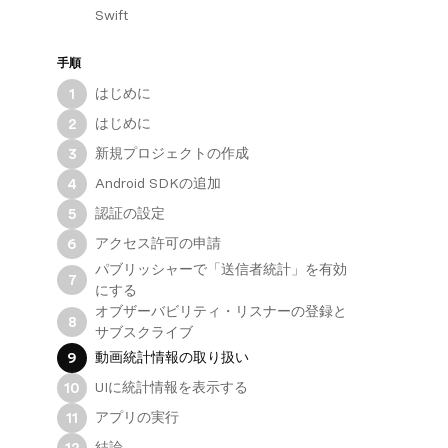
Swift
手順
はじめに
1
はじめに
2
新規プロジェクトの作成
3
Android SDKの追加
4
認証の設定
5
アクセス許可の申請
6
パブリッシャーで「送信者統計」を有効
7
にする
オブザーバビリティ・リスナーの登録と
8
サブスクライブ
動画統計情報の取り扱い
9
UIに統計情報を表示する
10
アプリの実行
11
結論
12