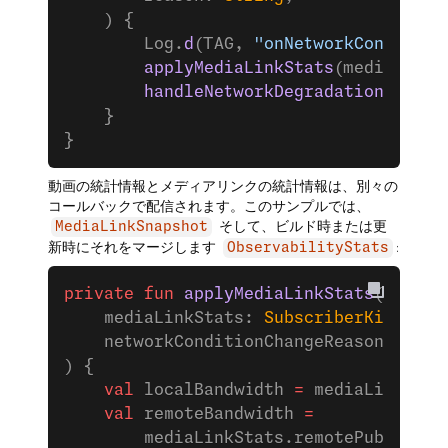
    ) {
        Log.
d
(TAG, 
"onNetworkCondition
        applyMediaLinkStats
(mediaLinkS
        handleNetworkDegradation
(media
    }
}
動画の統計情報とメディアリンクの統計情報は、別々の
コールバックで配信されます。このサンプルでは、
そして、ビルド時または更
MediaLinkSnapshot
新時にそれをマージします
:
ObservabilityStats
private
 fun
 applyMediaLinkStats
(
    mediaLinkStats: 
SubscriberKit
.Subs
    networkConditionChangeReason: 
Stri
) {
    val
 localBandwidth 
=
 mediaLinkStat
    val
 remoteBandwidth 
=
        mediaLinkStats.remotePublisher