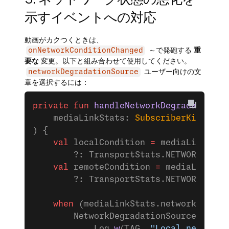
示すイベントへの対応
動画がカクつくときは、
～で発砲する
重
onNetworkConditionChanged
要な
変更。以下と組み合わせて使用してください。
ユーザー向けの文
networkDegradationSource
章を選択するには：
private
 fun
 handleNetworkDegradation
(
    mediaLinkStats: 
SubscriberKit
.Subs
) {
    val
 localCondition 
=
 mediaLinkStat
        ?: TransportStats.NETWORK_COND
    val
 remoteCondition 
=
 mediaLinkSta
        ?: TransportStats.NETWORK_COND
    when
 (mediaLinkStats.networkDegrad
        NetworkDegradationSource.LOCAL
            Log.
w
(TAG, 
"Local network 