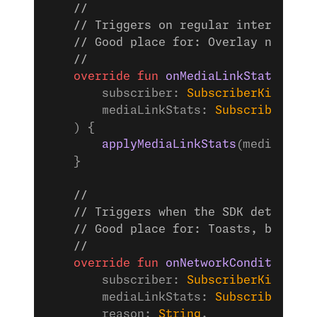
    //
    // Triggers on regular intervals w
    // Good place for: Overlay numbers
    //
    override
 fun
 onMediaLinkStats
(
        subscriber: 
SubscriberKit
,
        mediaLinkStats: 
SubscriberKit
.
    ) {
        applyMediaLinkStats
(mediaLinkS
    }
    //
    // Triggers when the SDK detects a
    // Good place for: Toasts, banners
    //
    override
 fun
 onNetworkConditionCha
        subscriber: 
SubscriberKit
,
        mediaLinkStats: 
SubscriberKit
.
        reason: 
String
,