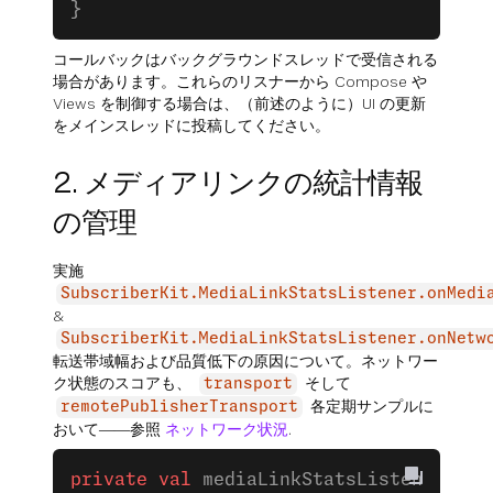
}
コールバックはバックグラウンドスレッドで受信される
場合があります。これらのリスナーから Compose や
Views を制御する場合は、（前述のように）UI の更新
をメインスレッドに投稿してください。
2. メディアリンクの統計情報
の管理
実施
SubscriberKit.MediaLinkStatsListener.onMedi
&
SubscriberKit.MediaLinkStatsListener.onNetw
転送帯域幅および品質低下の原因について。ネットワー
ク状態のスコアも、
そして
transport
各定期サンプルに
remotePublisherTransport
おいて――参照
ネットワーク状況
.
private
 val
 mediaLinkStatsListener 
=
 o