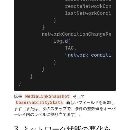
                remoteNetworkCondition
                lastNetworkConditionCh
            )
        }
        networkConditionChangeReason?.
            Log.
d
(
                TAG,
                "network condition eve
            )
        }
    }
}
拡張
そして
MediaLinkSnapshot
新しいフィールドを追加し
ObservabilityStats
ます（または、次のステップで、条件の整数値をオーバ
ーレイ内のラベルに割り当てます）。
3. ネットワーク状態の悪化を