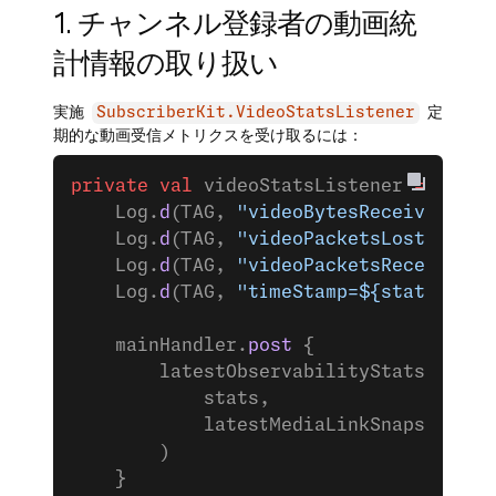
1. チャンネル登録者の動画統
計情報の取り扱い
実施
定
SubscriberKit.VideoStatsListener
期的な動画受信メトリクスを受け取るには：
private
 val
 videoStatsListener 
=
 Subsc
    Log.
d
(TAG, 
"videoBytesReceived=${s
    Log.
d
(TAG, 
"videoPacketsLost=${sta
    Log.
d
(TAG, 
"videoPacketsReceived=$
    Log.
d
(TAG, 
"timeStamp=${stats.time
    mainHandler.
post
 {
        latestObservabilityStats 
=
 Obs
            stats,
            latestMediaLinkSnapshot,
        )
    }