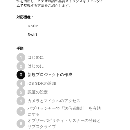
性を活用し、ビデオ通話の品質メトリクスをリアルタイ
ムで監視する方法をご紹介します。
対応機種：
Kotlin
Swift
手順
はじめに
1
はじめに
2
新規プロジェクトの作成
3
iOS SDKの追加
4
認証の設定
5
カメラとマイクへのアクセス
6
パブリッシャーで「送信者統計」を有効
7
にする
オブザーバビリティ・リスナーの登録と
8
サブスクライブ