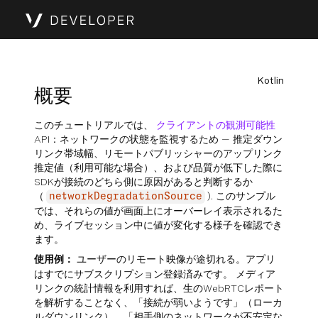
Kotlin
概要
このチュートリアルでは、
クライアントの観測可能性
API：ネットワークの状態を監視するため — 推定ダウン
リンク帯域幅、リモートパブリッシャーのアップリンク
推定値（利用可能な場合）、および品質が低下した際に
SDKが接続のどちら側に原因があると判断するか
（
). このサンプル
networkDegradationSource
では、それらの値が画面上にオーバーレイ表示されるた
め、ライブセッション中に値が変化する様子を確認でき
ます。
使用例：
ユーザーのリモート映像が途切れる。アプリ
はすでにサブスクリプション登録済みです。 メディア
リンクの統計情報を利用すれば、生のWebRTCレポート
を解析することなく、「接続が弱いようです」（ローカ
ルダウンリンク）、「相手側のネットワークが不安定な