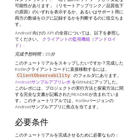
可能性があります」（リモートアップリンク／品質低下
の原因）のいずれを表示するか、あるいはサポート用に
両方の数値をログに記録するかを判断するのに役立ちま
す。
Android 向けの API の全容については、以下を参照し
てください。
クライアントの監視機能（アンドロイ
ド）
.
完成予想時間：25分
このチュートリアルをスキップしたいですか？完成した
Kotlinクライアントコードに直接移動するには、
のフォルダにあります。
ClientObservability
Androidサンプルアプリレポ
をGitHubにアップした。
このレポには、プロジェクトの実行方法と探索方法に関
する完全な文書が記載されたREADMEが含まれていま
す。このチュートリアルでは、Kotlinバージョンの
Androidサンプルアプリに焦点を当てます。
必要条件
このチュートリアルを完成させるために必要なもの：