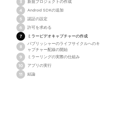
新規プロジェクトの作成
3
Android SDKの追加
4
認証の設定
5
許可を求める
6
ミラービデオキャプチャーの作成
7
パブリッシャーのライフサイクルへのキ
8
ャプチャー配線の開始
ミラーリングの実際の仕組み
9
アプリの実行
10
結論
11