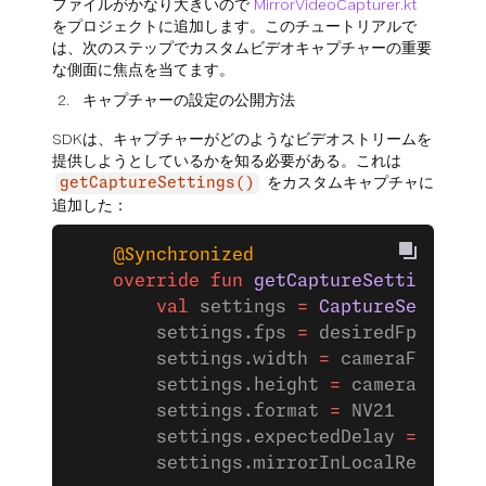
ファイルがかなり大きいので
MirrorVideoCapturer.kt
をプロジェクトに追加します。このチュートリアルで
は、次のステップでカスタムビデオキャプチャーの重要
な側面に焦点を当てます。
キャプチャーの設定の公開方法
SDKは、キャプチャーがどのようなビデオストリームを
提供しようとしているかを知る必要がある。これは
をカスタムキャプチャに
getCaptureSettings()
追加した：
    @Synchronized
    override
 fun
 getCaptureSettings
():
        val
 settings 
=
 CaptureSettings
        settings.fps 
=
 desiredFps
        settings.width 
=
 cameraFrame?.
        settings.height 
=
 cameraFrame?
        settings.format 
=
 NV21
        settings.expectedDelay 
=
 0
        settings.mirrorInLocalRender 
=