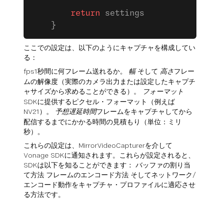
        return
 settings
    }
ここでの設定は、以下のようにキャプチャを構成してい
る：
fps
1秒間に何フレーム送れるか。
幅
そして
高さ
フレー
ムの解像度（実際のカメラ出力または設定したキャプチ
ャサイズから求めることができる）。
フォーマット
SDKに提供するピクセル・フォーマット（例えば
NV21）。
予想遅延時間
フレームをキャプチャしてから
配信するまでにかかる時間の見積もり（単位：ミリ
秒）。
これらの設定は、MirrorVideoCapturerを介して
Vonage SDKに通知されます。これらが設定されると、
SDKは以下を知ることができます： バッファの割り当
て方法 フレームのエンコード方法 そしてネットワーク/
エンコード動作をキャプチャ・プロファイルに適応させ
る方法です。