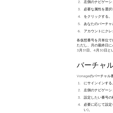
左側のナビゲーシ
必要な属性を選択
をクリックする。
あなたのバーチャ
アカウントにクレ
各仮想番号を月単位で
ただし、月の最終日に
3月31日、4月30日
バーチャ
Vonageのバーチャ
にサインインする
左側のナビゲーシ
設定したい番号の
必要に応じて設定
い)。