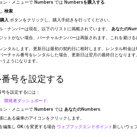
ョン・メニューで
Numbers
では
Numbersを購入する
.
し
検索
.
購入
ボタンをクリックし、購入手続きを行ってください。
ル・ナンバーは現在、以下のリストに掲載されています。
あなたのNum
ジットがない場合、バーチャルナンバーは再販されます。これを避ける
レンタルします。更新日は最初の契約日に相対します。レンタル料金は毎
バーチャル番号をレンタルした場合、更新日は翌月の最終日となります。
というようになります。
ル番号を設定する
ル番号を設定するには：
。
開発者ダッシュボード
.
ョン・メニューで
Numbers
では
あなたのNumbers
.
横にある歯車のアイコンをクリックします。
を編集し
OK
.(を変更する場合
ウェブフックエンドポイント
新しいウェ