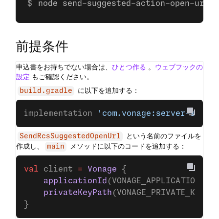
node send-suggested-action-open-url.j
前提条件
申込書をお持ちでない場合は、
ひとつ作る
。
ウェブフックの
設定
もご確認ください。
に以下を追加する：
build.gradle
implementation 
'com.vonage:server-sdk-k
という名前のファイルを
SendRcsSuggestedOpenUrl
作成し、
メソッドに以下のコードを追加する：
main
val
 client 
=
 Vonage
 {
    applicationId
(VONAGE_APPLICATION_ID
    privateKeyPath
(VONAGE_PRIVATE_KEY_P
}