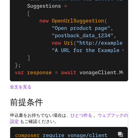
    Suggestions
 =
    [
        new
 OpenUrlSuggestion
(
            "Open product page"
, 
            "postback_data_1234"
,
            new
 Uri
(
"http://example.com/
            "A URL for the Example websi
    ]
};
var
 response
 =
 await
 vonageClient
.
Messag
全文を見る
前提条件
申込書をお持ちでない場合は、
ひとつ作る
。
ウェブフックの
設定
もご確認ください。
composer
 require
 vonage/client