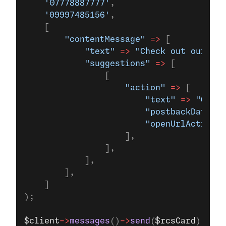
    '07778887777'
,
    '09997485156'
,
    [
        "contentMessage"
 =>
 [
            "text"
 =>
 "Check out our lat
            "suggestions"
 =>
 [
                [
                    "action"
 =>
 [
                        "text"
 =>
 "Open 
                        "postbackData"
 =
                        "openUrlAction"
 
                    ],
                ],
            ],
        ],
    ]
);
$client
->
messages
()
->
send
(
$rcsCard
);