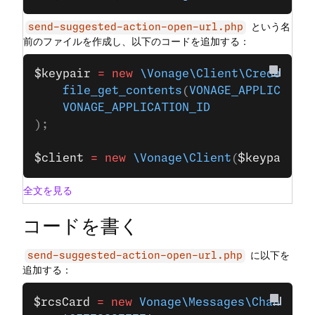
という名
send-suggested-action-open-url.php
前のファイルを作成し、以下のコードを追加する：
$keypair
 =
 new
 \Vonage\Client\Credentia
    file_get_contents
(
VONAGE_APPLICATIO
    VONAGE_APPLICATION_ID
);
$client
 =
 new
 \Vonage\Client
(
$keypair
);
全文を見る
コードを書く
に以下を
send-suggested-action-open-url.php
追加する：
$rcsCard
 =
 new
 Vonage\Messages\Channel\R