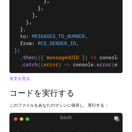
          },
        },
      ],
    },
  }
,
  to: 
MESSAGES_TO_NUMBER
,
  from: 
RCS_SENDER_ID
,
})
  .
then
(({ 
messageUUID
 }) 
=>
 console
.
log
  .
catch
((
error
) 
=>
 console
.
error
(
error
)
全文を見る
コードを実行する
このファイルをあなたのマシンに保存し、実行する：