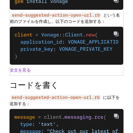
gem
 install
 vonage
という名
send-suggested-action-open-url.rb
前のファイルを作成し、以下のコードを追加する：
client
 = 
Vonage
::
Client
.
new
(
  application_id:
 VONAGE_APPLICATION_ID
  private_key:
 VONAGE_PRIVATE_KEY
)
全文を見る
コードを書く
に以下を
send-suggested-action-open-url.rb
追加する：
message
 = client.
messaging
.
rcs
(
  type:
 'text'
,
  message:
 "Check out our latest offers!