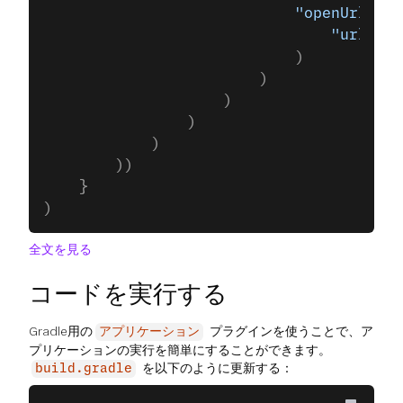
                            "openUrlActi
                                "url"
 to
                            )
                        )
                    )
                )
            )
        ))
    }
)
全文を見る
コードを実行する
Gradle用の
プラグインを使うことで、ア
アプリケーション
プリケーションの実行を簡単にすることができます。
を以下のように更新する：
build.gradle