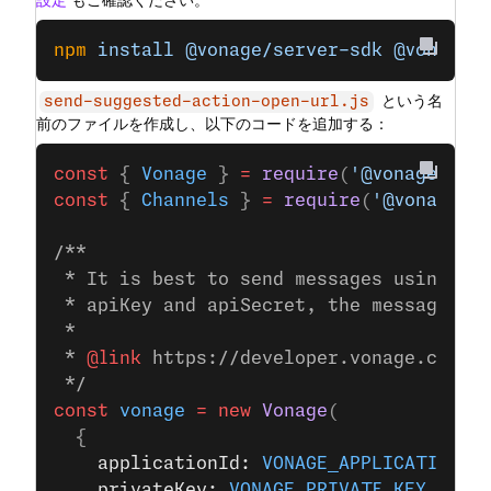
設定
もご確認ください。
npm
 install
 @vonage/server-sdk
 @vonage/
という名
send-suggested-action-open-url.js
前のファイルを作成し、以下のコードを追加する：
const
 { 
Vonage
 } 
=
 require
(
'@vonage/ser
const
 { 
Channels
 } 
=
 require
(
'@vonage/m
/**
 * It is best to send messages using JW
 * apiKey and apiSecret, the messages S
 *
 * 
@link
 https://developer.vonage.com/e
 */
const
 vonage
 =
 new
 Vonage
(
  {
    applicationId: 
VONAGE_APPLICATION_I
    privateKey: 
VONAGE_PRIVATE_KEY
,