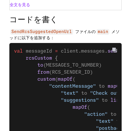
全文を見る
コードを書く
ファイルの
メソ
SendRcsSuggestedOpenUrl
main
ッドに以下を追加する：
val
 messageId 
=
 client.messages.
send
(
    rcsCustom
 {
        to
(MESSAGES_TO_NUMBER)
        from
(RCS_SENDER_ID)
        custom
(
mapOf
(
            "contentMessage"
 to 
mapOf
(
                "text"
 to 
"Check out our
                "suggestions"
 to 
listOf
(
                    mapOf
(
                        "action"
 to 
mapO
                            "text"
 to 
"O
                            "postbackDat