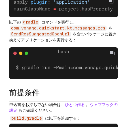
apply 
plugin
: 
'application'
mainClassName 
=
 project
.
hasProperty(
'mai
以下の
コマンドを実行し、
gradle
を
com.vonage.quickstart.kt.messages.rcs
を含むパッケージに置き
SendRcsSuggestedOpenUrl
換えてアプリケーションを実行する：
gradle run -Pmain=com.vonage.quicksta
前提条件
申込書をお持ちでない場合は、
ひとつ作る
。
ウェブフックの
設定
もご確認ください。
に以下を追加する：
build.gradle