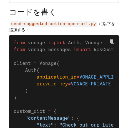
コードを書く
に以下を
send-suggested-action-open-url.py
追加する：
from
 vonage 
import
 Auth, Vonage
from
 vonage_messages 
import
 RcsCustom
client 
=
 Vonage(
    Auth(
        application_id
=
VONAGE_APPLICATIO
        private_key
=
VONAGE_PRIVATE_KEY
,
    )
)
custom_dict 
=
 {
    "contentMessage"
: {
        "text"
: 
"Check out our latest of