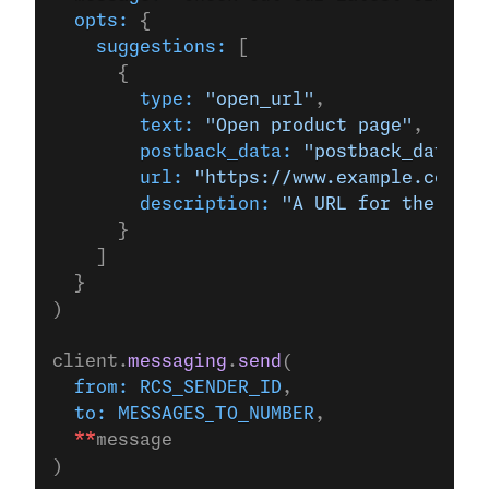
  opts:
 {
    suggestions:
 [
      {
        type:
 "open_url"
,
        text:
 "Open product page"
,
        postback_data:
 "postback_data_12
        url:
 "https://www.example.com/"
,
        description:
 "A URL for the Exam
      }
    ]
  }
)
client.
messaging
.
send
(
  from:
 RCS_SENDER_ID
,
  to:
 MESSAGES_TO_NUMBER
,
  **
message
)