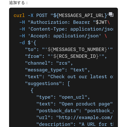
追加する：
curl
 -X
 POST
 "${
MESSAGES_API_URL
}"
 \
  -H
 "Authorization: Bearer "
$JWT
\
  -H
 'Content-Type: application/json'
 \
  -H
 'Accept: application/json'
 \
  -d
 $'{
    "to": "'
${
MESSAGES_TO_NUMBER
}
'",
    "from": "'
${
RCS_SENDER_ID
}
'",
    "channel": "rcs",
    "message_type": "text",
    "text": "Check out our latest offers
    "suggestions": [
      {
        "type": "open_url",
        "text": "Open product page",
        "postback_data": "postback_data_
        "url": "http://example.com/",
        "description": "A URL for the Ex