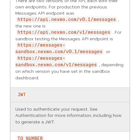
There are two versions of the API, each with their
own endpoints. For production the previous
Messages API endpoint was
,
https://api.nexmo.com/v0.1/messages
the new one is
. For
https://api.nexmo.com/v1/messages
sandbox testing the Messages API endpoint is
https://messages-
or
sandbox.nexmo.com/v0.1/messages
https://messages-
, depending
sandbox.nexmo.com/v1/messages
on which version you have set in the
sandbox
dashboard
.
JWT
Used to authenticate your request. See
Authentication
for more information, including how
to generate a JWT.
TO_NUMBER