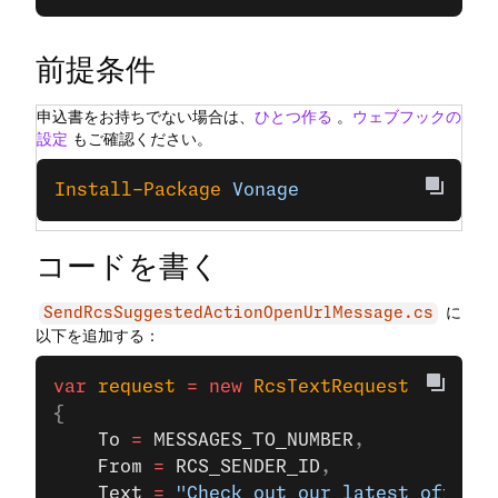
前提条件
申込書をお持ちでない場合は、
ひとつ作る
。
ウェブフックの
設定
もご確認ください。
Install-Package
 Vonage
コードを書く
に
SendRcsSuggestedActionOpenUrlMessage.cs
以下を追加する：
var
 request
 =
 new
 RcsTextRequest
{
    To
 =
 MESSAGES_TO_NUMBER
,
    From
 =
 RCS_SENDER_ID
,
    Text
 =
 "Check out our latest offers!