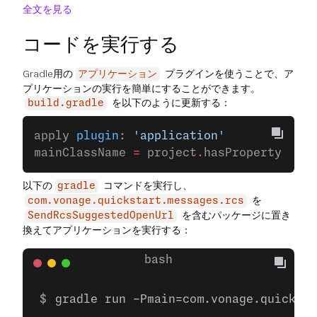
全文を見る
コードを実行する
Gradle用の
プラグインを使うことで、ア
アプリケーション
プリケーションの実行を簡単にすることができます。
を以下のように更新する：
build.gradle
apply 
plugin
: 
'application'
mainClassName 
=
 project
.
hasProperty(
'mai
以下の
コマンドを実行し、
gradle
を
com.vonage.quickstart.messages.rcs
を含むパッケージに置き
SendRcsSuggestedOpenUrl
換えてアプリケーションを実行する：
gradle run -Pmain=com.vonage.quicksta