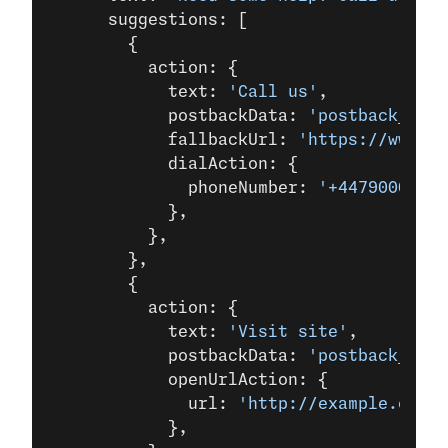
      suggestions: [
        {
          action: {
            text: 
'Call us'
,
            postbackData: 
'postback_data
            fallbackUrl: 
'https://www.ex
            dialAction: {
              phoneNumber: 
'+44790000000
            },
          },
        },
        {
          action: {
            text: 
'Visit site'
,
            postbackData: 
'postback_data
            openUrlAction: {
              url: 
'http://example.com/'
            },