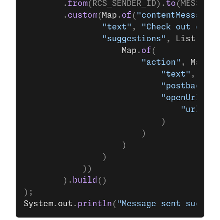
		.
from
(RCS_SENDER_ID).
to
(MESSAGES
		.
custom
(
Map
.
of
(
"contentMessage"
,
				"text"
, 
"Check out our l
				"suggestions"
, 
List
.
of
(
					Map
.
of
(
						"action"
, 
Map
.
of
							"text"
, 
"Ope
							"postbackDa
							"openUrlAc
								"url"
, 
"
							)
						)
					)
				)
			))
		).
build
()
);
System
.
out
.
println
(
"Message sent success