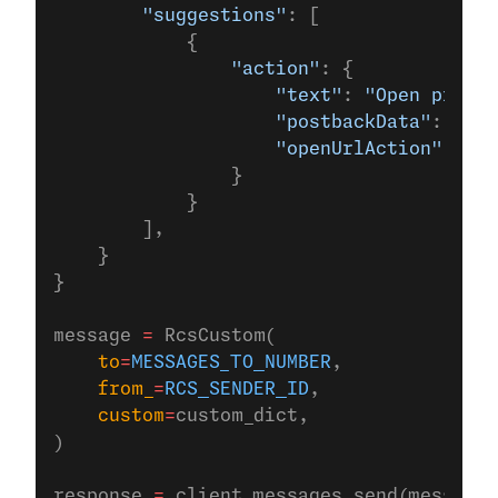
        "suggestions"
: [
            {
                "action"
: {
                    "text"
: 
"Open produc
                    "postbackData"
: 
"pos
                    "openUrlAction"
: {
"u
                }
            }
        ],
    }
}
message 
=
 RcsCustom(
    to
=
MESSAGES_TO_NUMBER
,
    from_
=
RCS_SENDER_ID
,
    custom
=
custom_dict,
)
response 
=
 client.messages.send(message)