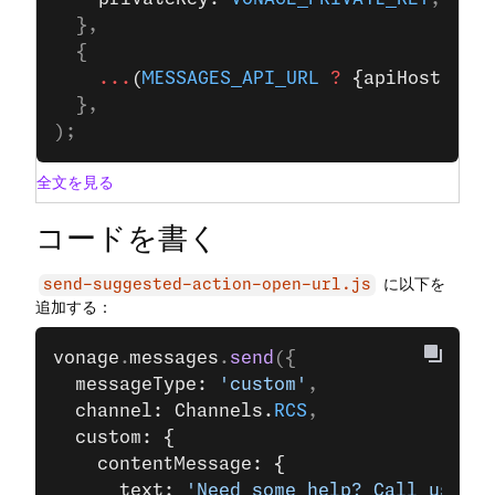
  },
  {
    ...
(
MESSAGES_API_URL
 ?
 {apiHost: 
ME
  },
);
全文を見る
コードを書く
に以下を
send-suggested-action-open-url.js
追加する：
vonage
.
messages
.
send
({
  messageType: 
'custom'
,
  channel: Channels.
RCS
,
  custom: {
    contentMessage: {
      text: 
'Need some help? Call us now