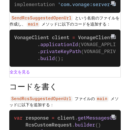
implementation 
'com.vonage:server-sdk:9
という名前のファイルを
SendRcsSuggestedOpenUrl
作成し、
メソッドに以下のコードを追加する：
main
VonageClient
 client
 =
 VonageClient
.
buil
		.
applicationId
(VONAGE_APPLICATI
		.
privateKeyPath
(VONAGE_PRIVATE_
		.
build
();
全文を見る
コードを書く
ファイルの
メソ
SendRcsSuggestedOpenUrl
main
ッドに以下を追加する：
var
 response
 =
 client
.
getMessagesClient
(
	RcsCustomRequest
.
builder
()