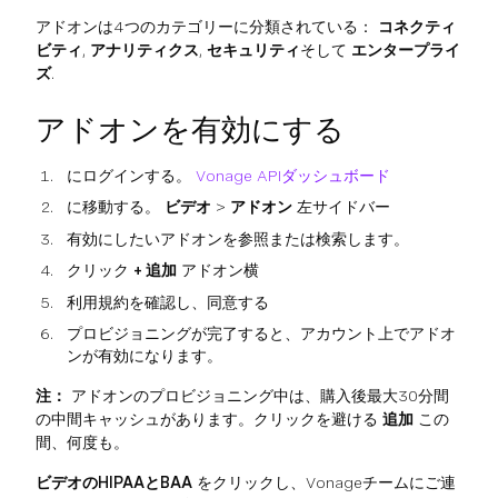
アドオンは4つのカテゴリーに分類されている：
コネクティ
ビティ
,
アナリティクス
,
セキュリティ
そして
エンタープライ
ズ
.
アドオンを有効にする
にログインする。
Vonage APIダッシュボード
に移動する。
ビデオ
>
アドオン
左サイドバー
有効にしたいアドオンを参照または検索します。
クリック
+ 追加
アドオン横
利用規約を確認し、同意する
プロビジョニングが完了すると、アカウント上でアドオ
ンが有効になります。
注：
アドオンのプロビジョニング中は、購入後最大30分間
の中間キャッシュがあります。クリックを避ける
追加
この
間、何度も。
ビデオのHIPAAとBAA
をクリックし、Vonageチームにご連