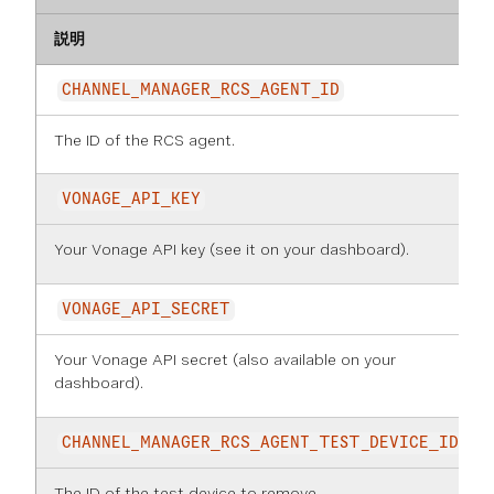
説明
CHANNEL_MANAGER_RCS_AGENT_ID
The ID of the RCS agent.
VONAGE_API_KEY
Your Vonage API key (see it on
your dashboard
).
VONAGE_API_SECRET
Your Vonage API secret (also available on
your
dashboard
).
CHANNEL_MANAGER_RCS_AGENT_TEST_DEVICE_ID
The ID of the test device to remove.