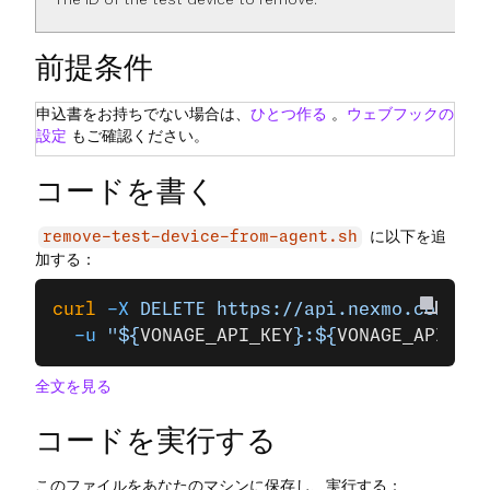
前提条件
申込書をお持ちでない場合は、
ひとつ作る
。
ウェブフックの
設定
もご確認ください。
コードを書く
に以下を追
remove-test-device-from-agent.sh
加する：
curl
 -X
 DELETE
 https://api.nexmo.com/v1/
  -u
 "${
VONAGE_API_KEY
}:${
VONAGE_API_SEC
全文を見る
コードを実行する
このファイルをあなたのマシンに保存し、実行する：