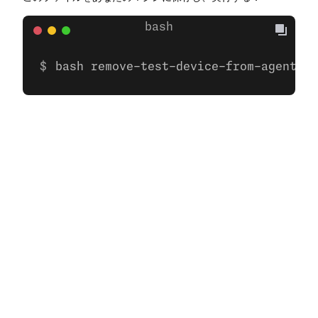
bash remove-test-device-from-agent.sh