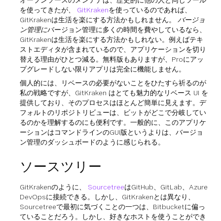
オープンソースのメンテナは、歴史的に他の人と同じツール
を使ってきたが、
GitKraken
を使っているのであれば、
GitKrakenは生活を楽にする方法かもしれません。
バージョ
ン管理に
バージョン管理に多くの時間を費やしているなら、
GitKrakenは生活を楽にする方法かもしれない。例えばテキ
ストエディタが含まれているので、アプリケーションを切り
替える理由がひとつ減る。無料版もありますが、Proにアッ
プグレードしない限りアプリは完全に機能しません。
個人的には、リベースの必要がないことをひたすら祈るのが
私の戦略ですが、GitKraken はとても魅力的なリベース UI を
提供しており、そのプロセスはほとんど簡単に見えます。デ
フォルトのリポジトリビューは、ビットがどこで分岐してい
るのかを理解するのにも便利です。一般的に、このアプリケ
ーションはコマンドラインのGUI版というよりは、バージョ
ン管理のダッシュボードのように感じられる。
ソースツリー
GitKrakenのように、
Sourcetree
はGitHub、GitLab、Azure
DevOpsに接続できる。しかし、GitKrakenとは異なり、
Sourcetreeで最初に気づくことの一つは、Bitbucketに偏っ
ていることだろう。しかし、好きなホストを使うことができ