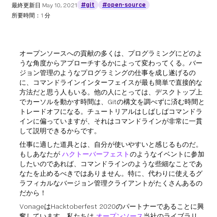
#git
#open-source
最終更新日
May 10, 2021
所要時間：1 分
オープンソースへの貢献の多くは、プログラミングにどのよ
うな角度からアプローチするかによって変わってくる。バー
ジョン管理のようなプログラミングの仕事を成し遂げるの
に、コマンドラインインターフェイスが最も簡単で直接的な
方法だと思う人もいる。他の人にとっては、デスクトップ上
でカーソルを動かす時間は、Gitの構文を調べずに済む時間と
トレードオフになる。チュートリアルはしばしばコマンドラ
インに偏っていますが、それはコマンドラインが非常に一貫
して説明できるからです。
仕事に適した道具とは、自分が使いやすいと感じるものだ。
もしあなたが
ハクトーバーフェスト
のようなイベントに参加
したいのであれば、コマンドラインのような些細なことであ
なたを止めるべきではありません。特に、代わりに使えるグ
ラフィカルなバージョン管理クライアントがたくさんあるの
だから！
VonageはHacktoberfest 2020のパートナーであることに興
奮しています。私たちは
オープンソース
当社のライブラリ、