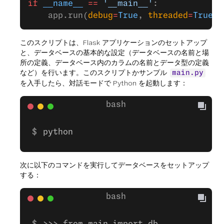
if
 __name__
 ==
 '__main__'
:
    app.run(
debug
=
True
, 
threaded
=
True
)
このスクリプトは、Flask アプリケーションのセットアップ
と、データベースの基本的な設定（データベースの名前と場
所の定義、データベース内のカラムの名前とデータ型の定義
など）を行います。このスクリプトかサンプル
main.py
を入手したら、対話モードで Python を起動します：
python
次に以下のコマンドを実行してデータベースをセットアップ
する：