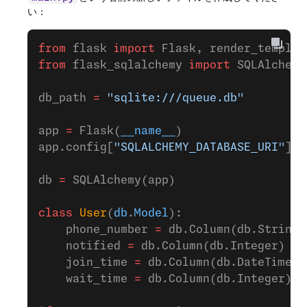
い：
from
 flask 
import
 Flask, render_templat
from
 flask_sqlalchemy 
import
 SQLAlchemy
db_path 
=
 "sqlite:///queue.db"
app 
=
 Flask(
__name__
)
app.config[
"SQLALCHEMY_DATABASE_URI"
] 
=
db 
=
 SQLAlchemy(app)
class
 User
(
db
.
Model
):
    phone_number 
=
 db.Column(db.String,
    notified 
=
 db.Column(db.Integer)
    join_time 
=
 db.Column(db.DateTime)
    wait_time 
=
 db.Column(db.Integer)