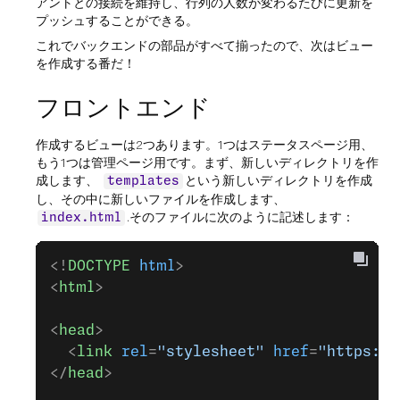
アントとの接続を維持し、行列の人数が変わるたびに更新を
プッシュすることができる。
これでバックエンドの部品がすべて揃ったので、次はビュー
を作成する番だ！
フロントエンド
作成するビューは2つあります。1つはステータスページ用、
もう1つは管理ページ用です。まず、新しいディレクトリを作
成します、
という新しいディレクトリを作成
templates
し、その中に新しいファイルを作成します、
.そのファイルに次のように記述します：
index.html
<!
DOCTYPE
 html
>
<
html
>
<
head
>
  <
link
 rel
=
"stylesheet"
 href
=
"https://
</
head
>