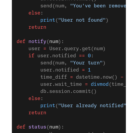
        send(num, 
"You've been removed 
    else
:
        print
(
"User not found"
)
    return
def
 notify
(
num
):
    user 
=
 User.query.get(num)
    if
 user.notified 
==
 0
:
        send(num, 
"Your turn"
)
        user.notified 
=
 1
        time_diff 
=
 datetime.now() 
-
 us
        user.wait_time 
=
 divmod
(time_di
        db.session.commit()
    else
:
        print
(
"User already notified"
)
    return
def
 status
(
num
):