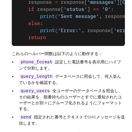
    response 
=
 response[
'messages'
][
0
]
    if
 response[
'status'
] 
==
 '0'
:
        print
(
'Sent message'
, response[
    else
:
        print
(
'Error:'
, response[
'error
    return
これらのヘルパー関数は以下のように動作する：
:設定した電話番号を表示用にハイフ
phone_format
ンで分割します。
:データベースに照会して、何人並ん
query_length
でいるかを確認する。
:全ユーザーのデータベースを照会し、
query_users
その結果を、順番待ちのユーザーとすでに通知されたユ
ーザーとが別々にグループ化されるようにフォーマット
する。
:指定された番号とテキストでSMSメッセージを送
send
信します。