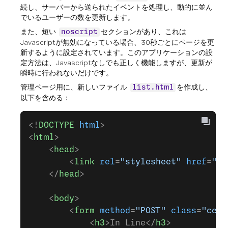
続し、サーバーから送られたイベントを処理し、動的に並ん
でいるユーザーの数を更新します。
また、短い
セクションがあり、これは
noscript
Javascriptが無効になっている場合、30秒ごとにページを更
新するように設定されています。このアプリケーションの設
定方法は、Javascriptなしでも正しく機能しますが、更新が
瞬時に行われないだけです。
管理ページ用に、新しいファイル
を作成し、
list.html
以下を含める：
<!
DOCTYPE
 html
>
<
html
>
    <
head
>
        <
link
 rel
=
"stylesheet"
 href
=
"ht
    </
head
>
    <
body
>
        <
form
 method
=
"POST"
 class
=
"cent
            <
h3
>In Line</
h3
>