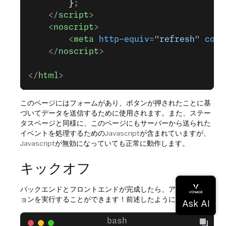
        }
;
    </
script
>
    <
noscript
>
        <
meta
 http-equiv
=
"refresh"
 cont
    </
noscript
>
</
html
>
このページにはフォームがあり、ボタンが押されたことに基
づいてデータを送信するために使用されます。また、ステー
タスページと同様に、このページにもサーバーから送られた
イベントを処理するためのJavascriptが含まれていますが、
Javascriptが無効になっていても正常に動作します。
キックオフ
バックエンドとフロントエンドが完成したら、アプリケーシ
ョンを実行することができます！前述したように、これは