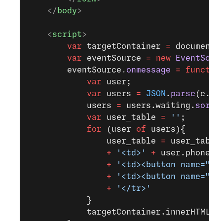
    </
body
>
    <
script
>
        var
 targetContainer
 =
 document
.
        var
 eventSource
 =
 new
 EventSour
        eventSource
.
onmessage
 =
 functio
            var
 user;
            var
 users 
=
 JSON
.
parse
(e.da
            users 
=
 users.waiting.
sort
(
            var
 user_table 
=
 ''
;
            for
 (user 
of
 users){
                user_table 
=
 user_table
                +
 '<td>'
 +
 user.phone_n
                +
 '<td><button name="no
                +
 '<td><button name="re
                +
 '</tr>'
            }
            targetContainer.innerHTML 
=