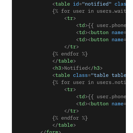
            <
table
 id
=
"notified"
 class
=
            {% for user in users.waitin
                <
tr
>
                    <
td
>{{ user.phone_n
                    <
td
><
button
 name
=
"n
                    <
td
><
button
 name
=
"r
                </
tr
>
            {% endfor %}
            </
table
>
            <
h3
>Notified</
h3
>
            <
table
 class
=
"table table-c
            {% for user in users.notifi
                <
tr
>
                    <
td
>{{ user.phone_n
                    <
td
><
button
 name
=
"a
                </
tr
>
            {% endfor %}
            </
table
>
        </
form
>