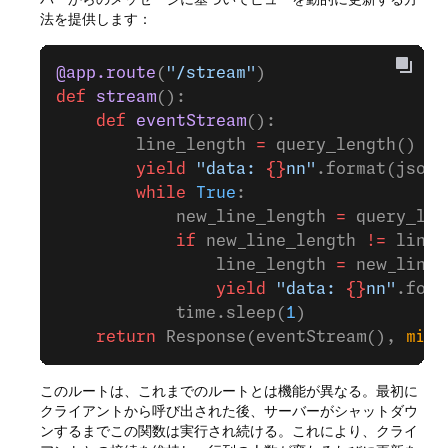
法を提供します：
@app.route
(
"/stream"
)
def
 stream
():
    def
 eventStream
():
        line_length 
=
 query_length()
        yield
 "data: 
{}
nn"
.format(json.
        while
 True
:
            new_line_length 
=
 query_len
            if
 new_line_length 
!=
 line_
                line_length 
=
 new_line_
                yield
 "data: 
{}
nn"
.form
            time.sleep(
1
)
    return
 Response(eventStream(), 
mime
このルートは、これまでのルートとは機能が異なる。最初に
クライアントから呼び出された後、サーバーがシャットダウ
ンするまでこの関数は実行され続ける。これにより、クライ