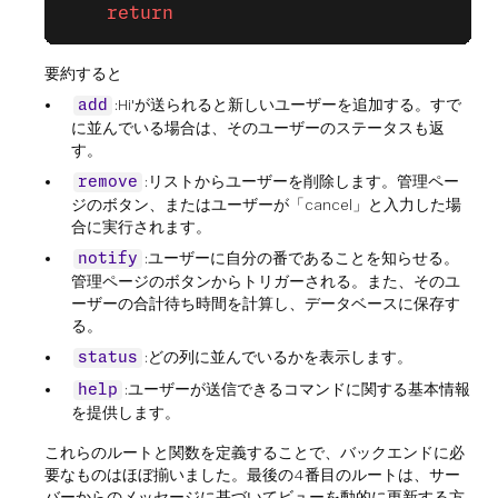
    return
要約すると
:Hi'が送られると新しいユーザーを追加する。すで
add
に並んでいる場合は、そのユーザーのステータスも返
す。
:リストからユーザーを削除します。管理ペー
remove
ジのボタン、またはユーザーが「cancel」と入力した場
合に実行されます。
:ユーザーに自分の番であることを知らせる。
notify
管理ページのボタンからトリガーされる。また、そのユ
ーザーの合計待ち時間を計算し、データベースに保存す
る。
:どの列に並んでいるかを表示します。
status
:ユーザーが送信できるコマンドに関する基本情報
help
を提供します。
これらのルートと関数を定義することで、バックエンドに必
要なものはほぼ揃いました。最後の4番目のルートは、サー
バーからのメッセージに基づいてビューを動的に更新する方