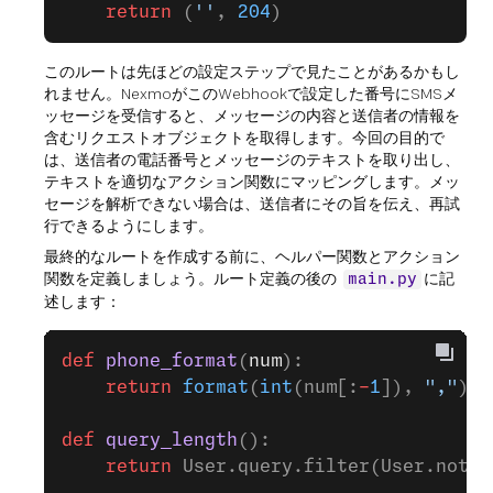
    return
 (
''
, 
204
)
このルートは先ほどの設定ステップで見たことがあるかもし
れません。NexmoがこのWebhookで設定した番号にSMSメ
ッセージを受信すると、メッセージの内容と送信者の情報を
含むリクエストオブジェクトを取得します。今回の目的で
は、送信者の電話番号とメッセージのテキストを取り出し、
テキストを適切なアクション関数にマッピングします。メッ
セージを解析できない場合は、送信者にその旨を伝え、再試
行できるようにします。
最終的なルートを作成する前に、ヘルパー関数とアクション
関数を定義しましょう。ルート定義の後の
に記
main.py
述します：
def
 phone_format
(
num
):                 
    return
 format
(
int
(num[:
-
1
]), 
","
).r
def
 query_length
():
    return
 User.query.filter(User.notif