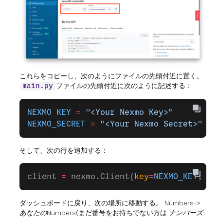
これらをコピーし、次のようにファイルの先頭付近に置く。
ファイルの先頭付近に次のように記述する：
main.py
NEXMO_KEY
 =
 "<Your Nexmo Key>"
NEXMO_SECRET
 =
 "<Your Nexmo Secret>"
そして、次の行を追加する：
client 
=
 nexmo.Client(
key
=
NEXMO_KEY
, 
se
ダッシュボードに戻り、次の場所に移動する。
Numbers
->
あなたのNumbers
(まだ番号をお持ちでない方は
ナンバーズ
-