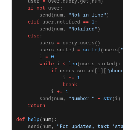
    user 
=
 User.query.get(num)
    if
 not
 user:
        send(num, 
"Not in line"
)
    elif
 user.notified 
==
 1
:
        send(num, 
"Notified"
)
    else
:
        users 
=
 query_users()
        users_sorted 
=
 sorted
(users[
"wa
        i 
=
 0
        while
 i 
<
 len
(users_sorted):
            if
 users_sorted[i][
"phone_n
                i 
+=
 1
                break
            i 
+=
 1
        send(num, 
"Number "
 +
 str
(i) 
+
 
    return
def
 help
(
num
):
    send(num, 
"For updates, text 'statu