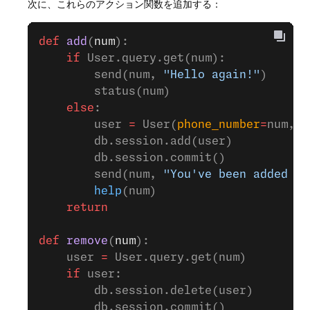
次に、これらのアクション関数を追加する：
def
 add
(
num
):
    if
 User.query.get(num):
        send(num, 
"Hello again!"
)
        status(num)
    else
:
        user 
=
 User(
phone_number
=
num, 
n
        db.session.add(user)
        db.session.commit()
        send(num, 
"You've been added to
        help
(num)
    return
def
 remove
(
num
):
    user 
=
 User.query.get(num)
    if
 user:
        db.session.delete(user)
        db.session.commit()