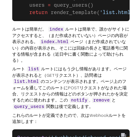
    users 
=
 query_users()
    return
 render_template(
'list.html'
,
ルートは簡単だ。
ルートは簡単で、誰かがサイトに
index
アクセスすると、（まだ作成されていない）ページの内容が
表示される。
ページ（まだ作成されていな
index.html
い）の内容が表示され、そこには回線の長さと電話番号に関
する情報が含まれる（近日中に書く関数によって助けられ
る）。
ルート
ルートにはもう少し情報があります。ページ
list
が表示されると（GETリクエスト）、訪問者は
のコンテンツが表示されます。ページ上のフ
list.html
ォームを通してこのルートにPOSTリクエストがなされた場
合、リクエストからの情報はどのボタンが押されたかを決定
するために使われます。この
,
と
notify
remove
関数は後で定義します。
query_users
これらのルートが定義できたので、次はWebhookルートを
追加します：