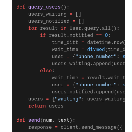
def
 query_users
():
    users_waiting 
=
 []
    users_notified 
=
 []
    for
 result 
in
 User.query.all():
        if
 result.notified 
==
 0
:
            time_diff 
=
 datetime.now() 
            wait_time 
=
 divmod
(time_dif
            user 
=
 {
"phone_number"
: 
str
            users_waiting.append(user)
        else
:
            wait_time 
=
 result.wait_tim
            user 
=
 {
"phone_number"
: 
str
            users_notified.append(user)
    users 
=
 {
"waiting"
: users_waiting, 
    return
 users
def
 send
(
num
, 
text
):    
    response 
=
 client.send_message({
'fr