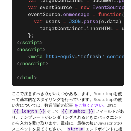
    var
 targetContainer
 =
 document
.
getE
    var
 eventSource
 =
 new
 EventSource
(
"
    eventSource
.
onmessage
 =
 function
(
e
)
      var
 users 
=
 JSON
.
parse
(e.data)
        targetContainer.innerHTML 
=
 use
    }
;
</
script
>
<
noscript
>
    <
meta
 http-equiv
=
"refresh"
 content
=
</
noscript
>
</
html
>
ここで注意すべき点がいくつかある。まず、Bootstrapを使
って基本的なスタイリングを行っています。Bootstrapの使
い方については、数週間前の記事
をご覧ください。
.次に
そして
フィールドがあ
{{ length }}
{{ number }}
り、テンプレートがレンダリングされるときにバックエンド
から入力を受け取ります。最後に、最後の短いJavascriptの
スニペットを見てください。
エンドポイントに接
stream