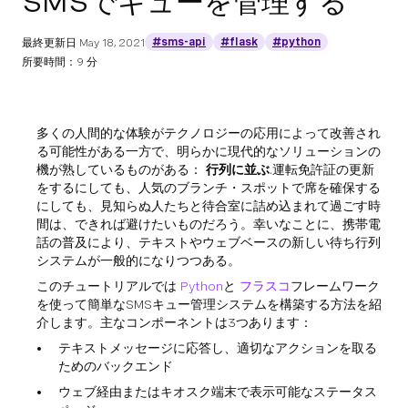
SMSでキューを管理する
#sms-api
#flask
#python
最終更新日
May 18, 2021
所要時間：9 分
多くの人間的な体験がテクノロジーの応用によって改善され
る可能性がある一方で、明らかに現代的なソリューションの
機が熟しているものがある：
行列に並ぶ
.運転免許証の更新
をするにしても、人気のブランチ・スポットで席を確保する
にしても、見知らぬ人たちと待合室に詰め込まれて過ごす時
間は、できれば避けたいものだろう。幸いなことに、携帯電
話の普及により、テキストやウェブベースの新しい待ち行列
システムが一般的になりつつある。
このチュートリアルでは
Python
と
フラスコ
フレームワーク
を使って簡単なSMSキュー管理システムを構築する方法を紹
介します。主なコンポーネントは3つあります：
テキストメッセージに応答し、適切なアクションを取る
ためのバックエンド
ウェブ経由またはキオスク端末で表示可能なステータス