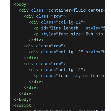
<
body
>
  <
div
 class
=
"container-fluid center-bl
    <
div
 class
=
"row"
>
      <
div
 class
=
"col-lg-12"
>   
        <
p
 id
=
"line_length"
  style
=
"fon
        <
p
 style
=
"font-size: 5vh"
>in li
      </
div
>
    <
div
 class
=
"row"
>
      <
div
 class
=
"col-lg-12"
 style
=
"hei
    </
div
>
    <
div
 class
=
"row"
>
      <
div
 class
=
"col-lg-12"
>   
        <
p
 class
=
"lead"
 style
=
"font-siz
      </
div
>
    </
div
>
  </
div
>  
</
body
>
<
script
>