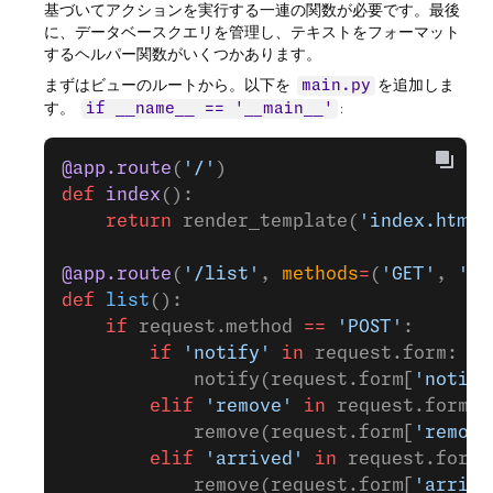
基づいてアクションを実行する一連の関数が必要です。最後
に、データベースクエリを管理し、テキストをフォーマット
するヘルパー関数がいくつかあります。
まずはビューのルートから。以下を
を追加しま
main.py
す。
:
if __name__ == '__main__'
@app.route
(
'/'
)
def
 index
():
    return
 render_template(
'index.html'
@app.route
(
'/list'
, 
methods
=
(
'GET'
, 
'PO
def
 list
():
    if
 request.method 
==
 'POST'
:
        if
 'notify'
 in
 request.form:
            notify(request.form[
'notify
        elif
 'remove'
 in
 request.form:
            remove(request.form[
'remove
        elif
 'arrived'
 in
 request.form:
            remove(request.form[
'arrive