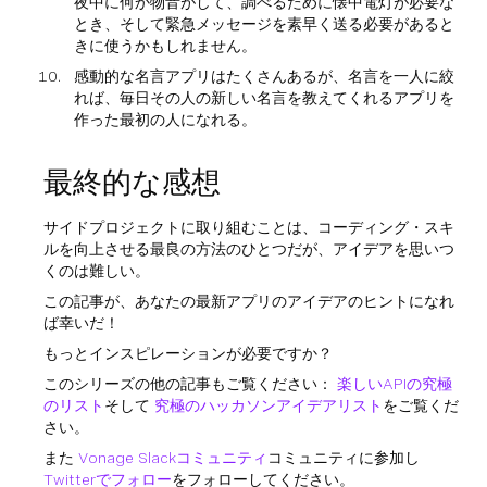
夜中に何か物音がして、調べるために懐中電灯が必要な
とき、そして緊急メッセージを素早く送る必要があると
きに使うかもしれません。
感動的な名言アプリはたくさんあるが、名言を一人に絞
れば、毎日その人の新しい名言を教えてくれるアプリを
作った最初の人になれる。
最終的な感想
サイドプロジェクトに取り組むことは、コーディング・スキ
ルを向上させる最良の方法のひとつだが、アイデアを思いつ
くのは難しい。
この記事が、あなたの最新アプリのアイデアのヒントになれ
ば幸いだ！
もっとインスピレーションが必要ですか？
このシリーズの他の記事もご覧ください：
楽しいAPIの究極
のリスト
そして
究極のハッカソンアイデアリスト
をご覧くだ
さい。
また
Vonage Slackコミュニティ
コミュニティに参加し
Twitterでフォロー
をフォローしてください。