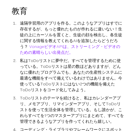
教育
遠隔学習用のアプリを作る。このようなアプリはすでに
存在するが、もっと優れたものが作れるに違いない！生
徒の上にカーソルを置くと、生徒の顔を検出し、各生徒
に関する情報を教えてくれるAIを追加したらどうだろ
う？
VonageビデオAPIは、ストリーミング・ビデオの
ための素晴らしい出発点だ。
私はToDoリストに夢中だ。すべてを管理するために使
っている。ToDoリストは星の数ほどありますが、どん
なに優れたプログラムでも、あなたの生産性システムに
最適な機能をすべて備えているわけではありません。今
使っているToDoリストにはない2つの機能を備えた
ToDoリストをコード化してみよう。
ToDoリストのテーマを続けると、私はカレンダーアプ
リ、メモアプリ、リマインダーアプリ、そしてToDoリ
ストを使って生活全体を管理している。もし誰かが、こ
れらすべてを1つのマスターアプリにまとめて、すべてを
管理できるようなアプリを作ってくれたら嬉しい。
コーディング・ライブラリやフレームワークにスポット