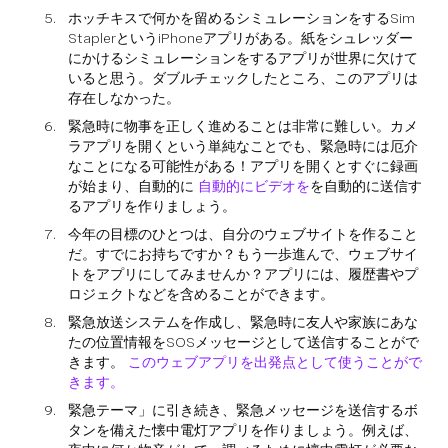
ホッチキスで何かを留めるシミュレーションをするSim
StaplerというiPhoneアプリがある。紙をシュレッダー
にかけるシミュレーションをするアプリが世界に欠けて
いると思う。ダブルチェックしたところ、このアプリは
存在しなかった。
緊急時に物事を正しく進めることは非常に難しい。カメ
ラアプリを開くという単純なことでも、緊急時には厄介
なことになる可能性がある！アプリを開くとすぐに録画
が始まり、自動的に
自動的にビデオを
を自動的に送信す
るアプリを作りましょう。
今年の目標のひとつは、自分のウェブサイトを作ること
だ。すでにお持ちですか？もう一歩進んで、ウェブサイ
トをアプリにしてみませんか？アプリには、履歴書やプ
ロジェクトなどを含めることができます。
緊急放送システムを作成し、緊急時に友人や家族にあな
たの位置情報をSOSメッセージとして送信することがで
きます。
このウェブアプリを出発点として使うことがで
きます。
緊急テーマ」に引き続き、緊急メッセージを送信するボ
タンを備えた懐中電灯アプリを作りましょう。例えば、