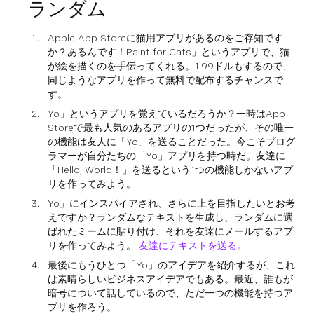
ランダム
Apple App Storeに猫用アプリがあるのをご存知です
か？あるんです！Paint for Cats」というアプリで、猫
が絵を描くのを手伝ってくれる。1.99ドルもするので、
同じようなアプリを作って無料で配布するチャンスで
す。
Yo」というアプリを覚えているだろうか？一時はApp
Storeで最も人気のあるアプリの1つだったが、その唯一
の機能は友人に「Yo」を送ることだった。今こそプログ
ラマーが自分たちの「Yo」アプリを持つ時だ。友達に
「Hello, World！」を送るという1つの機能しかないアプ
リを作ってみよう。
Yo」にインスパイアされ、さらに上を目指したいとお考
えですか？ランダムなテキストを生成し、ランダムに選
ばれたミームに貼り付け、それを友達にメールするアプ
リを作ってみよう。
友達にテキストを送る。
最後にもうひとつ「Yo」のアイデアを紹介するが、これ
は素晴らしいビジネスアイデアでもある。最近、誰もが
暗号について話しているので、ただ一つの機能を持つア
プリを作ろう。