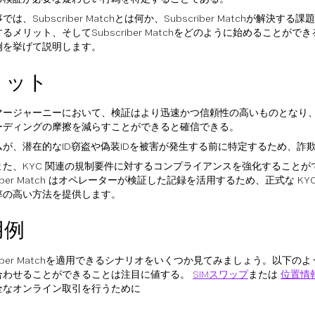
は、Subscriber Matchとは何か、Subscriber Matchが解決する課題、S
るメリット、そしてSubscriber Matchをどのように始めることが
例を挙げて説明します。
リット
マージャーニーにおいて、検証はより迅速かつ信頼性の高いものとなり
ーディングの摩擦を減らすことができると確信できる。
ムが、潜在的なID窃盗や偽装IDを被害が発生する前に特定するため、詐
また、KYC 関連の規制要件に対するコンプライアンスを強化することが
criber Match はオペレーターが検証した記録を活用するため、正式な K
率の高い方法を提供します。
用例
criber Matchを適用できるシナリオをいくつか見てみましょう。以下
合わせることができることは注目に値する。
SIMスワップ
または
位置情
全なオンライン取引を行うために