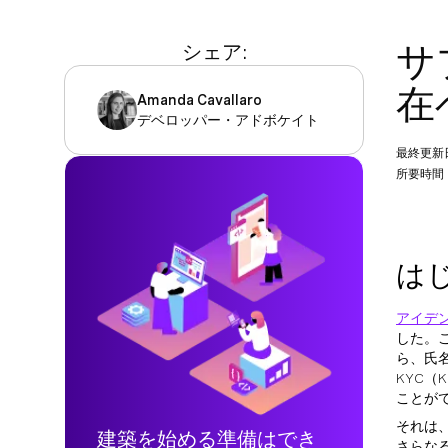
サ
シェア:
在
Amanda Cavallaro
デベロッパー・アドボケイト
最終更新
所要時間：
は
アイデ
した。
ら、氏
KYC（
ことが
それは
建築を始める準備はでき
さらな