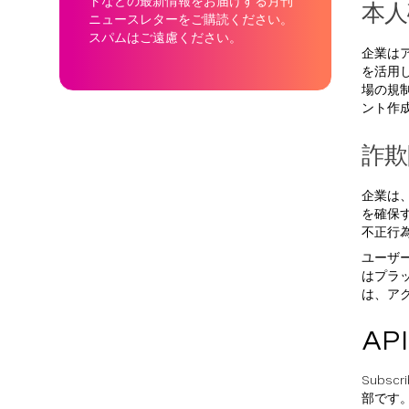
トなどの最新情報をお届けする月刊
本人
ニュースレターをご購読ください。
スパムはご遠慮ください。
企業はア
を活用
場の規
ント作
詐欺
企業は
を確保す
不正行
ユーザ
はプラ
は、ア
AP
Subsc
部です。