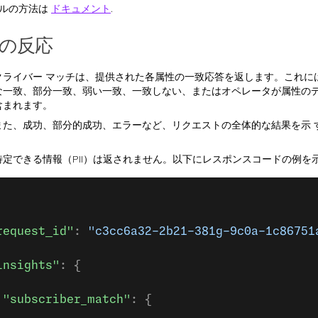
ールの方法は
ドキュメント
.
の反応
クライバー マッチは、提供された各属性の一致応答を返します。これに
な一致、部分一致、弱い一致、一致しない、またはオペレータが属性の
含まれます。
また、成功、部分的成功、エラーなど、リクエストの全体的な結果を示 
特定できる情報（PII）は返されません。以下にレスポンスコードの例を
request_id"
: 
"c3cc6a32-2b21-381g-9c0a-1c86751
insights"
: {
 "subscriber_match"
: {