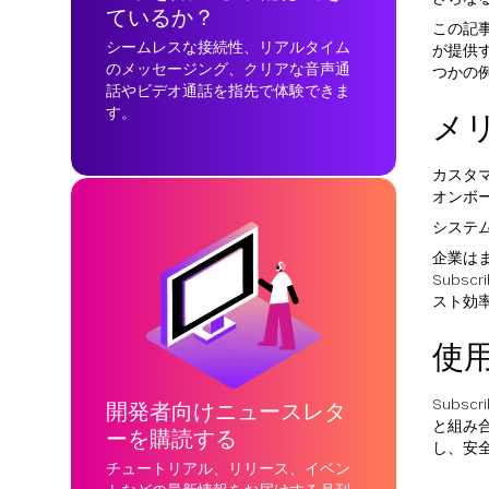
ているか？
この記事で
シームレスな接続性、リアルタイム
が提供す
のメッセージング、クリアな音声通
つかの
話やビデオ通話を指先で体験できま
す。
メ
カスタ
オンボ
システ
企業は
Subs
スト効
使
Subs
開発者向けニュースレタ
と組み
ーを購読する
し、安
チュートリアル、リリース、イベン