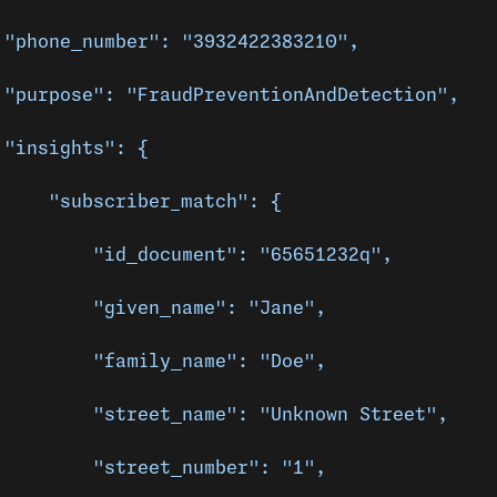
 "phone_number": "3932422383210",
 "purpose": "FraudPreventionAndDetection",
 "insights": {
     "subscriber_match": {
         "id_document": "65651232q",
         "given_name": "Jane",
         "family_name": "Doe",
         "street_name": "Unknown Street",
         "street_number": "1",