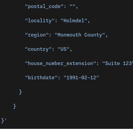
         "postal_code": "",
         "locality": "Holmdel",
         "region": "Monmouth County",
         "country": "US",
         "house_number_extension": "Suite 123
         "birthdate": "1991-02-12"
       }
     }
 }'