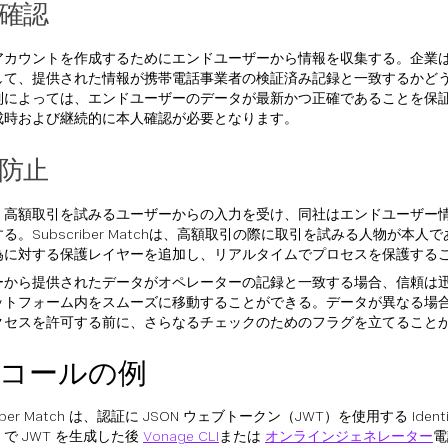
確認
カウントを作成するためにエンドユーザーから情報を収集する。企業はSubsc
して、提供された情報が携帯電話事業者の検証済み記録と一致するかど
制によっては、エンドユーザーのデータが最新かつ正確であることを保
成時および継続的に本人確認が必要となります。
防止
、高額取引を試みるユーザーからの入力を受け、同社はエンドユーザー
る。Subscriber Matchは、高額取引の際に取引を試みる人物が本
為に対する保護レイヤーを追加し、リアルタイムでプロセスを保護する
ーから提供されたデータがオペレーターの記録と一致する場合、信頼は
ットフォーム内をスムーズに移動することができる。データが異なる場
クセスを許可する前に、さらなるチェックのためのフラグを立てること
Iコールの例
riber Match は、認証に JSON ウェブトークン（JWT）を使用する Identity 
で JWT を生成した後
Vonage CLI
または
オンラインジェネレーター
電