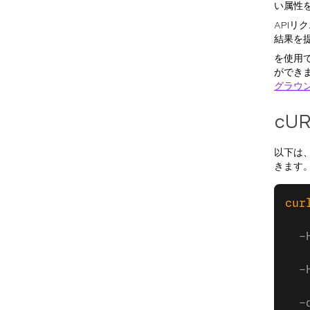
い属性を
API
結果を
を使用
ができま
グラウ
cU
以下は
きます
cur
  -
  -
  -