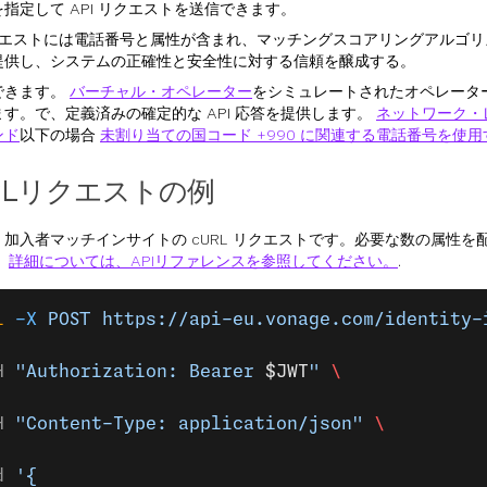
指定して API リクエストを送信できます。
リクエストには電話番号と属性が含まれ、マッチングスコアリングアルゴ
提供し、システムの正確性と安全性に対する信頼を醸成する。
できます。
バーチャル・オペレーター
をシミュレートされたオペレータ
す。で、定義済みの確定的な API 応答を提供します。
ネットワーク・
ンド
以下の場合
未割り当ての国コード +990 に関連する電話番号を使
RLリクエストの例
、加入者マッチインサイトの cURL リクエストです。必要な数の属性を
。
詳細については、APIリファレンスを参照してください。
.
l
 -X
 POST
 https://api-eu.vonage.com/identity-
H 
"Authorization: Bearer 
$JWT
"
 \
H 
"Content-Type: application/json"
 \
d 
'{