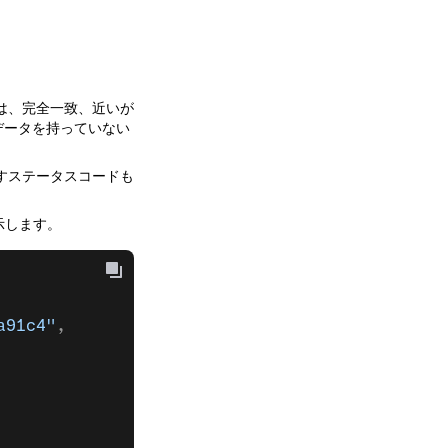
は、完全一致、近いが
データを持っていない
すステータスコードも
示します。
a91c4"
,