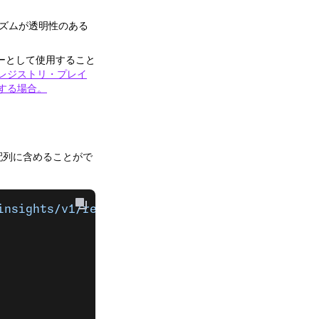
リズムが透明性のある
ーとして使用すること
レジストリ・プレイ
用する場合。
配列に含めることがで
insights/v1/requests 
 \