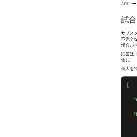
APIコ
試合
サブス
不完全
場合が
応答は
含む。
個人を
{
  "
  "
   