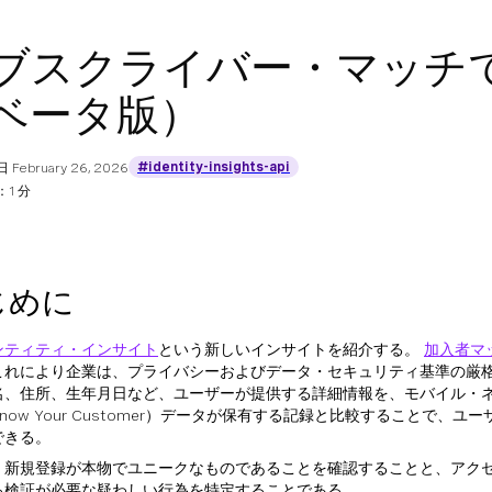
ブスクライバー・マッチ
ベータ版）
#identity-insights-api
日
February 26, 2026
1 分
じめに
ンティティ・インサイト
という新しいインサイトを紹介する。
加入者マ
これにより企業は、プライバシーおよびデータ・セキュリティ基準の厳
名、住所、生年月日など、ユーザーが提供する詳細情報を、モバイル・
Know Your Customer）データが保有する記録と比較することで、
できる。
、新規登録が本物でユニークなものであることを確認することと、アク
る検証が必要な疑わしい行為を特定することである。