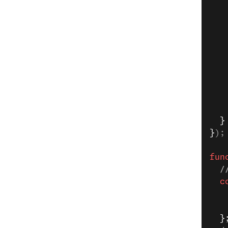
   
   
   
   
   
   
   
   
   
  }
}
);
fun
  /
  c
   
   
  }