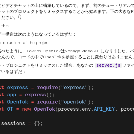
なビデオチャットの上に構築しているので、まず、前のチュートリアル
ャットのプロジェクトをリミックスすることから始めます。下の大きなRe
ださい。👇
ダー構造は次のようになっているはずだ：
べたように、TokBox OpenTokはVonage Video APIになりまし
せんので、コードの中でOpenTokを参照することに変わりはありません
チ・プロジェクトをリミックスした場合、あなたの
ファ
server.js
ているはずだ：
st
 express
 =
 require
(
"express"
);
st
 app
 =
 express
();
st
 OpenTok
 =
 require
(
"opentok"
);
st
 OT
 =
 new
 OpenTok
(
process
.
env
.
API_KEY
, 
proc
 sessions
 =
 {};