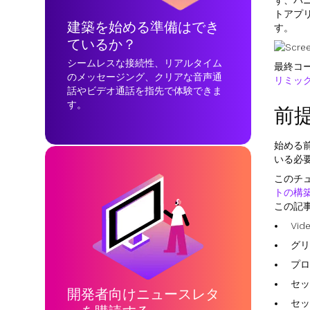
ず、バニ
トアプ
建築を始める準備はでき
す。
ているか？
シームレスな接続性、リアルタイム
最終コ
のメッセージング、クリアな音声通
リミッ
話やビデオ通話を指先で体験できま
す。
前
始める前
いる必要
このチ
トの構
この記
Vi
グリ
プロ
セッ
開発者向けニュースレタ
セッ