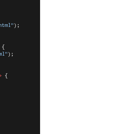
html"
);
 {
ml"
);
>
 {