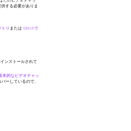
、あなたのビデオチャッ
提供する必要がありま
ポジトリ
または
Glitchで
がインストールされて
基本的なビデオチャッ
をカバーしているので、