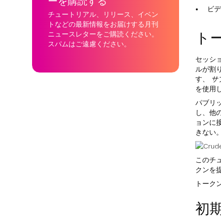
ーを購読する
ビデ
チュートリアル、リリース、イベン
トなどの最新情報をお届けする月刊
ト
ニュースレターをご購読ください。
スパムはご遠慮ください。
セッシ
ルが割
す、
サ
を使用
パブリ
し、他
ョンに
きない
このチ
クンを
トーク
初