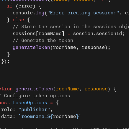
   if
 (error) {
     console.
log
(
"Error creating session:"
, e
   } 
else
 {
     // Store the session in the sessions obj
     sessions[roomName] 
=
 session.sessionId;
     // Generate the token
     generateToken
(roomName, response);
   }
 });
ction
 generateToken
(
roomName
, 
response
) 
{
/ Configure token options
onst
 tokenOptions
 =
 {
 role: 
"publisher"
,
 data: 
`roomname=${
roomName
}`
;