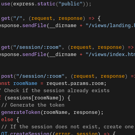
.
use
(
express
.
static
(
"public"
));
.
get
(
"/"
, (
request
, 
response
) 
=>
 {
esponse.
sendFile
(__dirname 
+
 "/views/landing.
.
get
(
"/session/:room"
, (
request
, 
response
) 
=>
esponse.
sendFile
(__dirname 
+
 "/views/index.ht
.
post
(
"/session/:room"
, (
request
, 
response
) 
=
onst
 roomName
 =
 request.params.room;
/ Check if the session already exists
f
 (sessions[roomName]) {
 // Generate the token
 generateToken
(roomName, response);
 
else
 {
 // If the session does not exist, create one
 OT
.
createSession
((
error
, 
session
) 
=>
 {