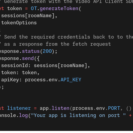
/ Generate token with the Video API Client SD
et
 token 
=
 OT
.
generateToken
(
 sessions[roomName],
 tokenOptions
;
/ Send the required credentials back to to th
/ as a response from the fetch request
esponse.
status
(
200
);
esponse.
send
({
 sessionId: sessions[roomName],
 token: token,
 apiKey: process.env.
API_KEY
);
st
 listener
 =
 app
.
listen
(
process
.
env
.
PORT
, ()
onsole.
log
(
"Your app is listening on port "
 +