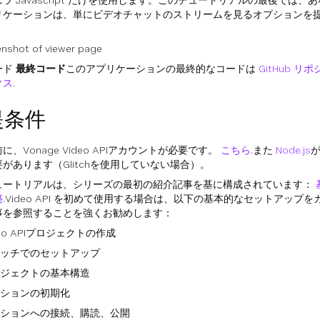
ラ Javascript だけを使用します。このチュートリアルの最後では
リケーションは、単にビデオチャットのストリームを見るオプションを
ード
最終コード
このアプリケーションの最終的なコードは
GitHub リ
クス
.
提条件
に、Vonage Video APIアカウントが必要です。
こちら
.また
Node.js
があります（Glitchを使用していない場合）。
ュートリアルは、シリーズの最初の紹介記事を基に構成されています：
築
.Video API を初めて使用する場合は、以下の基本的なセットアップ
事を参照することを強くお勧めします：
deo APIプロジェクトの作成
ッチでのセットアップ
ジェクトの基本構造
ションの初期化
ションへの接続、購読、公開