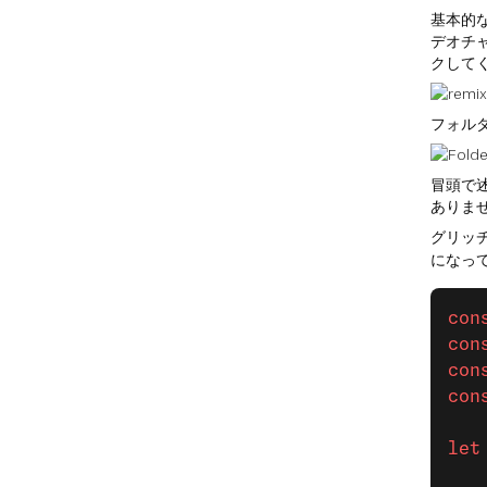
基本的
デオチ
クしてく
フォル
冒頭で述
ありま
グリッ
になっ
con
con
con
con
let