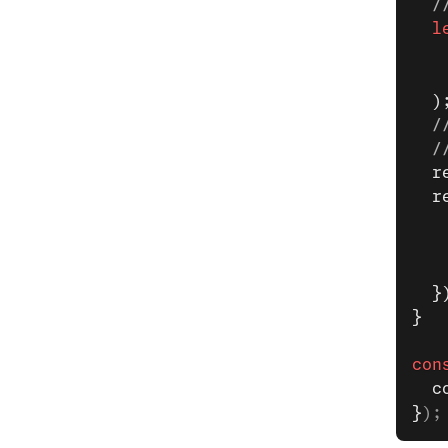
  /
  l
   
   
  )
  /
  /
  r
  r
   
   
   
  }
}
con
  c
}
);