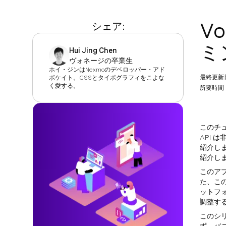
V
シェア:
ミ
Hui Jing Chen
ヴォネージの卒業生
ホイ・ジンはNexmoのデベロッパー・アド
最終更新
ボケイト。CSSとタイポグラフィをこよな
く愛する。
所要時間：
このチ
API 
紹介しま
紹介し
このア
た、こ
ットフ
調整す
このシリ