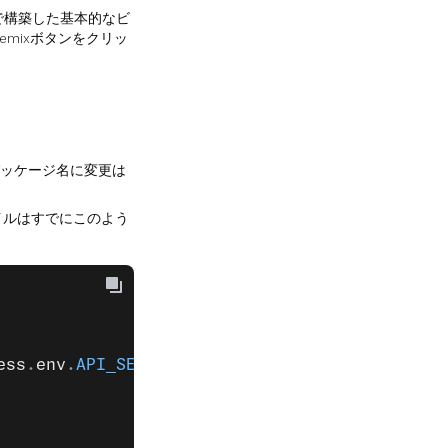
で構築した基本的なビ
mixボタンをクリッ
た。パッケージ名に変更は
。
イルはすでにこのよう
ess
.
env
.
API_SECRET
);