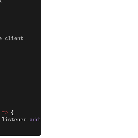
K
e client
 
=>
 {
 listener.
address
().port);