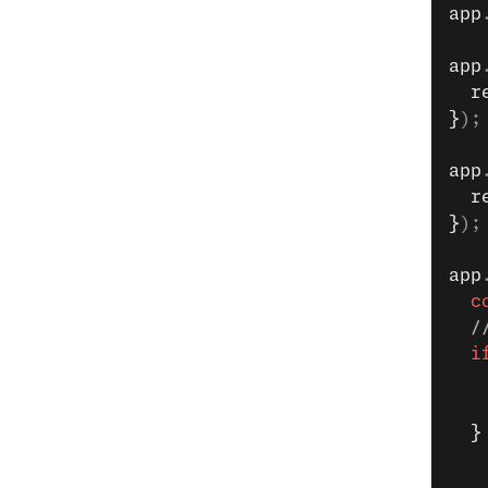
app
app
  r
}
);
app
  r
}
);
app
  c
  /
  i
   
   
  }
   
   