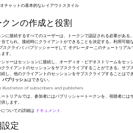
オチャットの基本的なレイアウトスタイル
ークンの作成と役割
ョンに接続するすべてのユーザーは、トークンで認証される必要がある
り当てられ、接続時にクライアントができることを決定する。利用可能な
ブスクライバ
,
パブリッシャー
そして
モデレーター
.このチュートリアル
します。
ッシャーはセッションに接続し、オーディオ・ビデオストリームをセッ
のクライアントのセッションをサブスクライブすることができる。サブ
接続し、他のクライアントのセッションをサブスクライブすることはで
。
パブリッシュ
はできない。
ュートリアルでは、参加者にはパブリッシャートークンを、視聴者には
提供します。
ンについての詳細は
ドキュメント
.
期設定