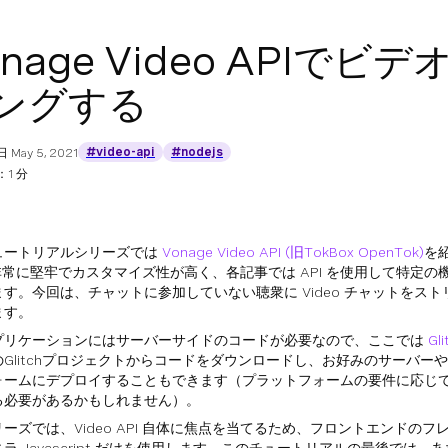
onage Video API
ングする
#video-api
#nodejs
日
May 5, 2021
1 分
ュートリアルシリーズでは
Vonage Video API (旧TokBox OpenTok)
を紹
は非常に堅牢でカスタマイズ性が高く、各記事では API を使用して特定
す。今回は、チャットに参加していない聴衆に Video チャットをス
ます。
プリケーションにはサーバーサイドのコードが必要なので、ここでは
Gli
のGlitchプロジェクトからコードをダウンロードし、お好みのサーバー
ォームにデプロイすることもできます（プラットフォームの要件に応じ
る必要があるかもしれません）。
ーズでは、Video API 自体に焦点を当てるため、フロントエンドの