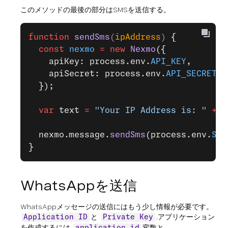
このメソッドの最後の部分はSMSを送信する。
function
 sendSms
(
ipAddress
) 
{
  const
 nexmo
 =
 new
 Nexmo
({
    apiKey: process.env.
API_KEY
,
    apiSecret: process.env.
API_SECRET
,
  });
  var
 text 
=
 "Your IP Address is: "
 +
 i
  nexmo.message.
sendSms
(process.env.
SMS
}
WhatsAppを送信
WhatsAppメッセージの送信にはもう少し情報が必要です。
と
.アプリケーション
Application ID
Private Key
を作成するには
変数と