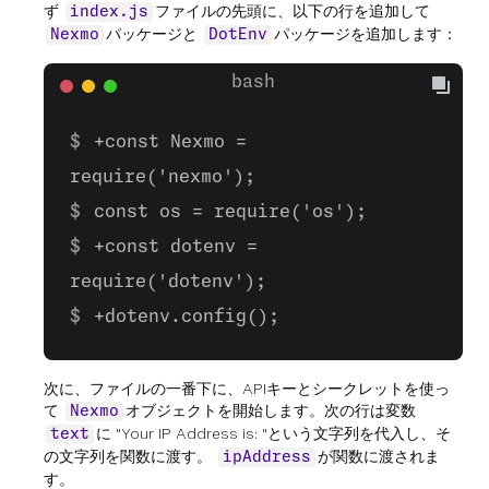
ず
ファイルの先頭に、以下の行を追加して
index.js
パッケージと
パッケージを追加します：
Nexmo
DotEnv
+const Nexmo =
require('nexmo');
const os = require('os');
+const dotenv =
require('dotenv');
+dotenv.config();
次に、ファイルの一番下に、APIキーとシークレットを使っ
て
オブジェクトを開始します。次の行は変数
Nexmo
に "Your IP Address is: "という文字列を代入し、そ
text
の文字列を関数に渡す。
が関数に渡されま
ipAddress
す。