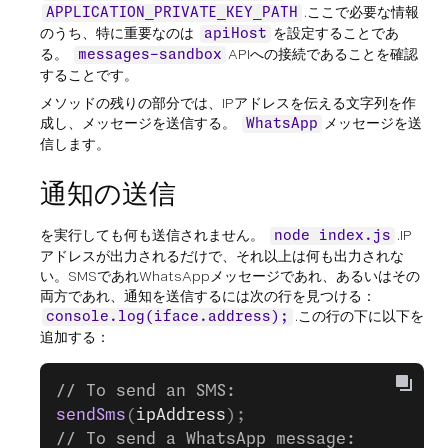
.ここで必要な情報
APPLICATION_PRIVATE_KEY_PATH
のうち、特に重要なのは
を設定することであ
apiHost
る。
APIへの接続であることを確認
messages-sandbox
することです。
メソッドの残りの部分では、IPアドレスを伝える文字列を作
成し、メッセージを送信する。
メッセージを送
WhatsApp
信します。
通知の送信
を実行しても何も送信されません。
.IP
node index.js
アドレスが出力されるだけで、それ以上は何も出力されな
い。SMSであれWhatsAppメッセージであれ、あるいはその
両方であれ、通知を送信するには次の行を見つける：
.この行の下に以下を
console.log(iface.address);
追加する：
// To send an SMS:
sendSms
(
ipAddress
);
// To send a WhatsApp message: