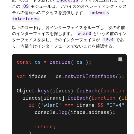
以下のコードを新しい
ファイルに追加します。
index.js
この
モジュールは、デバイスのオペレーティング・シス
OS
テムの情報へのアクセスを提供します。
network
.
interfaces
以下のコードは、各インターフェイスをループし、次の名前
のインターフェイスを探します。
という名前のイン
wlan0
ターフェイスを探し、そのインターフェイスが
であ
IPv4
り、内部向けインターフェースでないことを確認する。
const
 os
 =
 require
(
'os'
);
var
 ifaces
 =
 os
.
networkInterfaces
();
Object
.
keys
(
ifaces
).
forEach
(
function
 (
i
  ifaces[ifname].
forEach
(
function
 (
ifac
    if
 (
'wlan0'
 ===
 ifname 
&&
 "IPv4"
 ==
      console.
log
(iface.address);
      return
;