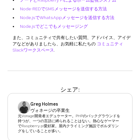
ノードとRaspberry Piによるホーム監視システム
Node-REDでSMSメッセージを送信する方法
Node.jsでWhatsAppメッセージを送信する方法
Node.jsでどこでもメッセージング
また、コミュニティで共有したい質問、アドバイス、アイデ
アなどがありましたら、お気軽に私たちの
コミュニティ
Slackワークスペース
.
シェア:
Greg Holmes
ヴォネージの卒業生
元Vonage開発者エデュケーター。PHPのバックグラウンドを
持つが、一つの言語に縛られることはない。熱心なゲーマー
でRaspberry pi愛好家。屋内クライミング施設でボルダリン
グをしていることが多い。