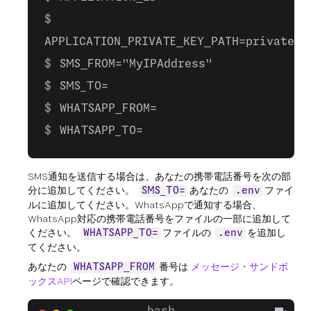
APPLICATION_PRIVATE_KEY_PATH=private.k
SMS_FROM="MyIPAddress"
SMS_TO=
WHATSAPP_FROM=
WHATSAPP_TO=
SMS通知を送信する場合は、あなたの携帯電話番号を次の部
分に追加してください。
あなたの
ファイ
SMS_TO=
.env
ルに追加してください。WhatsAppで通知する場合、
WhatsApp対応の携帯電話番号をファイルの一部に追加して
ください。
ファイルの
を追加し
WHATSAPP_TO=
.env
てください。
あなたの
番号は
メッセージ・サンドボ
WHATSAPP_FROM
ックスAPI
ページで確認できます。