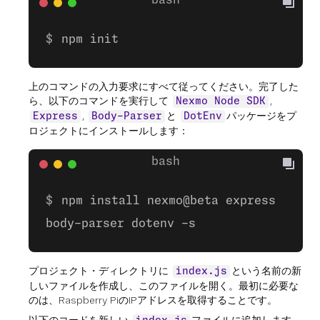
npm init
上のコマンドの入力要求にすべて従ってください。完了した
ら、以下のコマンドを実行して
,
Nexmo Node SDK
,
と
パッケージをプ
Express
Body-Parser
DotEnv
ロジェクトにインストールします：
npm install nexmo@beta express
body-parser dotenv -s
プロジェクト・ディレクトリに
という名前の新
index.js
しいファイルを作成し、このファイルを開く。最初に必要な
のは、Raspberry PiのIPアドレスを取得することです。