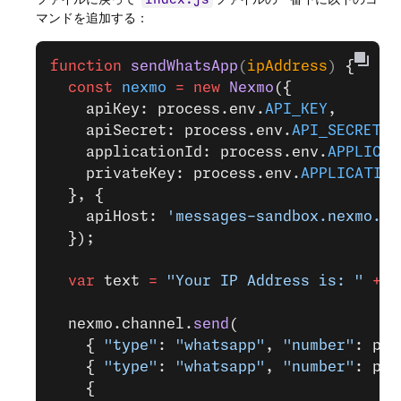
index.js
マンドを追加する：
function
 sendWhatsApp
(
ipAddress
) 
{
  const
 nexmo
 =
 new
 Nexmo
({
    apiKey: process.env.
API_KEY
,
    apiSecret: process.env.
API_SECRET
,
    applicationId: process.env.
APPLICAT
    privateKey: process.env.
APPLICATION
  }, {
    apiHost: 
'messages-sandbox.nexmo.co
  });
  var
 text 
=
 "Your IP Address is: "
 +
 i
  nexmo.channel.
send
(
    { 
"type"
: 
"whatsapp"
, 
"number"
: pro
    { 
"type"
: 
"whatsapp"
, 
"number"
: pro
    {