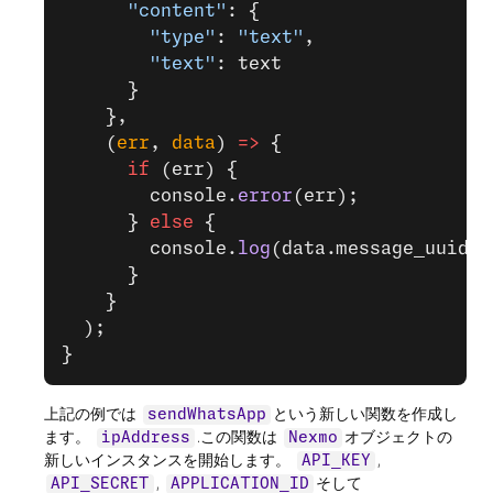
      "content"
: {
        "type"
: 
"text"
,
        "text"
: text
      }
    },
    (
err
, 
data
) 
=>
 {
      if
 (err) {
        console.
error
(err);
      } 
else
 {
        console.
log
(data.message_uuid);
      }
    }
  );
}
上記の例では
という新しい関数を作成し
sendWhatsApp
ます。
.この関数は
オブジェクトの
ipAddress
Nexmo
新しいインスタンスを開始します。
,
API_KEY
,
そして
API_SECRET
APPLICATION_ID