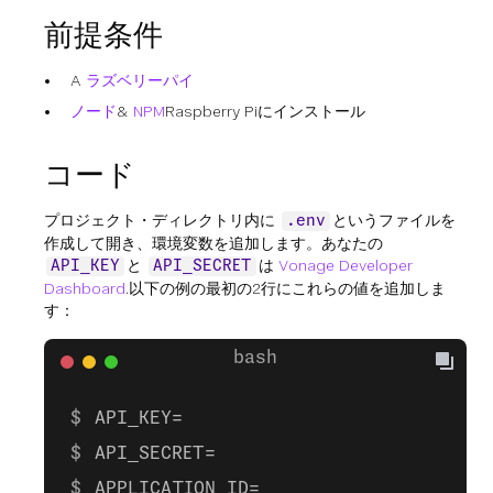
前提条件
A
ラズベリーパイ
ノード
&
NPM
Raspberry Piにインストール
コード
プロジェクト・ディレクトリ内に
というファイルを
.env
作成して開き、環境変数を追加します。あなたの
と
は
Vonage Developer
API_KEY
API_SECRET
Dashboard
.以下の例の最初の2行にこれらの値を追加しま
す：
API_KEY=
API_SECRET=
APPLICATION_ID=