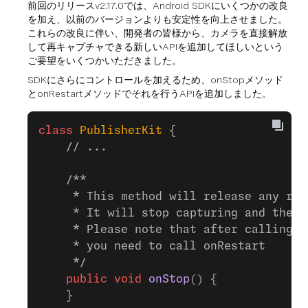
前回のリリースv2.17.0では、Android SDKにいくつかの改良
を加え、以前のバージョンよりも安定性を向上させました。
これらの改良に伴い、開発者の皆様から、カメラを直接解放
して再キャプチャできる新しいAPIを追加してほしいという
ご要望をいくつかいただきました。
SDKにさらにコントロールを加えるため、onStopメソッド
とonRestartメソッドでそれを行うAPIを追加しました。
class
 PublisherKit
 {
    // ...
    /**
     * This method will release any res
     * It will stop capturing and then 
     * Please note that after calling t
     * you need to call onRestart
     */
    public
 void
 onStop
() {
    }