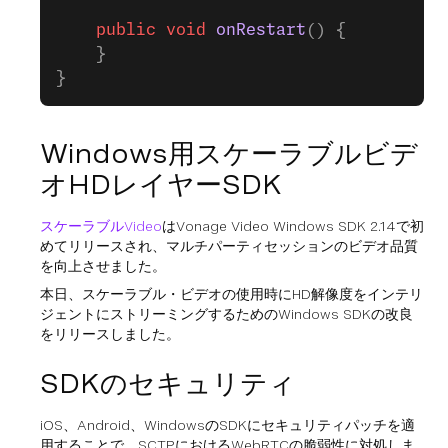
    public
 void
 onRestart
() {
    }
}
Windows用スケーラブルビデ
オHDレイヤーSDK
スケーラブルVideo
はVonage Video Windows SDK 2.14で初
めてリリースされ、マルチパーティセッションのビデオ品質
を向上させました。
本日、スケーラブル・ビデオの使用時にHD解像度をインテリ
ジェントにストリーミングするためのWindows SDKの改良
をリリースしました。
SDKのセキュリティ
iOS、Android、WindowsのSDKにセキュリティパッチを適
用することで、SCTPにおけるWebRTCの脆弱性に対処しま