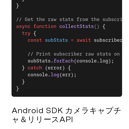
}
// Get the raw stats from the subscribe
async
 function
 collectStats
() 
{
  try
 {
    const
 subStats
 =
 await
 subscriber.
g
    // Print subscriber raw stats on th
    subStats.
forEach
(console.log);
  } 
catch
 (error) {
    console.
log
(err);
  }
}
Android SDK カメラキャプチ
ャ＆リリースAPI