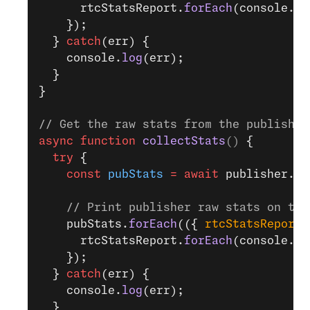
      rtcStatsReport.
forEach
(console.lo
    });
  } 
catch
(err) {
    console.
log
(err);
  }
}
// Get the raw stats from the publisher
async
 function
 collectStats
() 
{
  try
 {
    const
 pubStats
 =
 await
 publisher.
ge
    // Print publisher raw stats on the
    pubStats.
forEach
(({ 
rtcStatsReport
 
      rtcStatsReport.
forEach
(console.lo
    });
  } 
catch
(err) {
    console.
log
(err);
  }