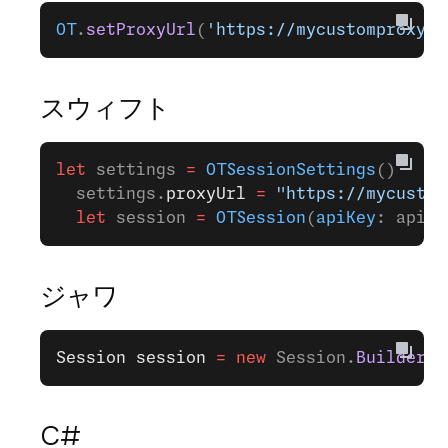
OT
.
setProxyUrl
(
'https://mycustomproxy.c
スウィフト
let
 settings 
=
 OTSessionSettings
()
  settings.
proxyUrl
 =
 "https://mycustom
  let
 session 
=
 OTSession
(
apiKey
: apiKe
ジャワ
Session
 session
 =
 new
 Session.
Builder
(c
C#