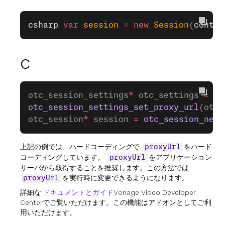
csharp
 var
 session
 =
 new
 Session
(
contex
C
otc_session_settings
*
 otc_settings 
=
 ot
otc_session_settings_set_proxy_url
(otc_
otc_session
*
 session 
=
 otc_session_new_
上記の例では、ハードコーディングで
をハード
proxyUrl
コーディングしています。
をアプリケーション
proxyUrl
サーバから取得することを推奨します。この方法では
を実行時に変更できるようになります。
proxyUrl
詳細な
ドキュメントとガイド
Vonage Video Developer
Centerでご覧いただけます。この機能はアドオンとしてご利
用いただけます。