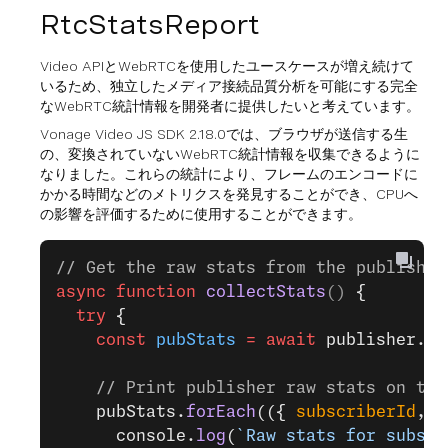
RtcStatsReport
Video APIとWebRTCを使用したユースケースが増え続けて
いるため、独立したメディア接続品質分析を可能にする完全
なWebRTC統計情報を開発者に提供したいと考えています。
Vonage Video JS SDK 2.18.0では、ブラウザが送信する生
の、変換されていないWebRTC統計情報を収集できるように
なりました。これらの統計により、フレームのエンコードに
かかる時間などのメトリクスを発見することができ、CPUへ
の影響を評価するために使用することができます。
// Get the raw stats from the publisher
async
 function
 collectStats
() 
{
  try
 {
    const
 pubStats
 =
 await
 publisher.
ge
    // Print publisher raw stats on the
    pubStats.
forEach
(({ 
subscriberId
, 
c
      console.
log
(
`Raw stats for subscr