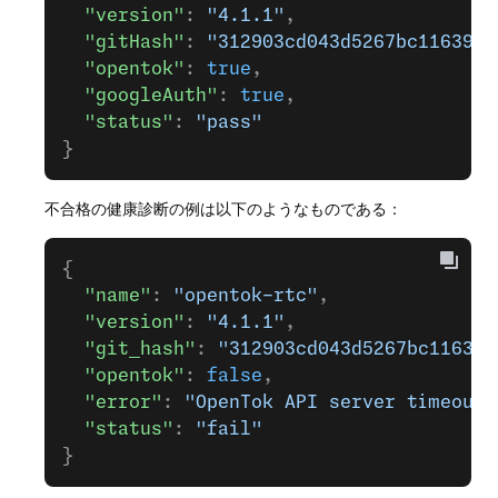
  "version"
: 
"4.1.1"
,
  "gitHash"
: 
"312903cd043d5267bc1163971
  "opentok"
: 
true
,
  "googleAuth"
: 
true
,
  "status"
: 
"pass"
}
不合格の健康診断の例は以下のようなものである：
{
  "name"
: 
"opentok-rtc"
,
  "version"
: 
"4.1.1"
,
  "git_hash"
: 
"312903cd043d5267bc116397
  "opentok"
: 
false
,
  "error"
: 
"OpenTok API server timeout 
  "status"
: 
"fail"
}