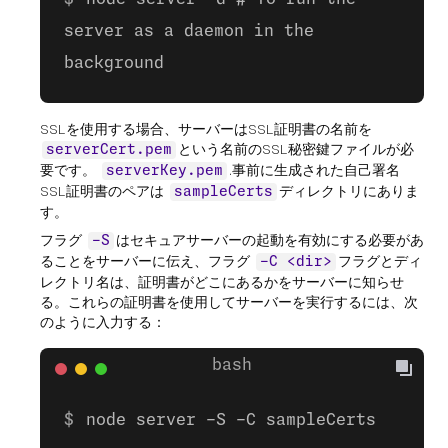
server as a daemon in the
background
SSLを使用する場合、サーバーはSSL証明書の名前を
という名前のSSL秘密鍵ファイルが必
serverCert.pem
要です。
.事前に生成された自己署名
serverKey.pem
SSL証明書のペアは
ディレクトリにありま
sampleCerts
す。
フラグ
はセキュアサーバーの起動を有効にする必要があ
-S
ることをサーバーに伝え、フラグ
フラグとディ
-C <dir>
レクトリ名は、証明書がどこにあるかをサーバーに知らせ
る。これらの証明書を使用してサーバーを実行するには、次
のように入力する：
node server -S -C sampleCerts