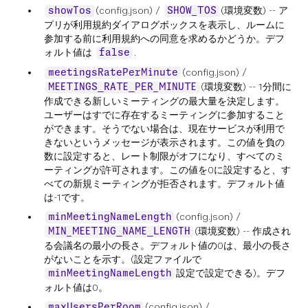
(config.json) /
(環境変数) -- ア
showTos
SHOW_TOS
プリが利用規約ダイアログボックスを表示し、ルームに
参加する前に利用規約への同意を求めるかどうか。デフ
ォルト値は
.
false
(config.json) /
meetingsRatePerMinute
(環境変数) -- 1分間に
MEETINGS_RATE_PER_MINUTE
作成できる新しいミーティングの最大量を決定します。
ユーザーはすでに存在するミーティングに参加すること
ができます。そうでない場合は、現在サービスが利用で
きないというメッセージが表示されます。この値を負の
数に設定すると、レート制限がオフになり、すべてのミ
ーティングが許可されます。この値を0に設定すると、す
べての新規ミーティングが拒否されます。デフォルト値
は-1です。
(config.json) /
minMeetingNameLength
(環境変数) -- 作成され
MIN_MEETING_NAME_LENGTH
る会議名の最小の長さ。デフォルト値の0は、最小の長さ
がないことを示す。(設定ファイルで
設定で設定できる)。デフ
minMeetingNameLength
ォルト値は0。
(config.json) /
maxUsersPerRoom