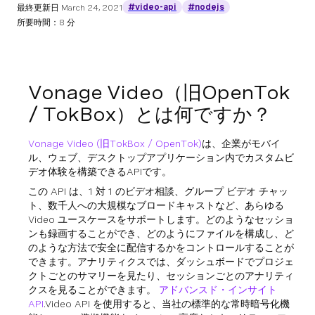
#video-api
#nodejs
最終更新日
March 24, 2021
所要時間：8 分
Vonage Video（旧OpenTok
/ TokBox）とは何ですか？
Vonage Video (旧TokBox / OpenTok)
は、企業がモバイ
ル、ウェブ、デスクトップアプリケーション内でカスタムビ
デオ体験を構築できるAPIです。
この API は、1 対 1 のビデオ相談、グループ ビデオ チャッ
ト、数千人への大規模なブロードキャストなど、あらゆる
Video ユースケースをサポートします。どのようなセッショ
ンも録画することができ、どのようにファイルを構成し、ど
のような方法で安全に配信するかをコントロールすることが
できます。アナリティクスでは、ダッシュボードでプロジェ
クトごとのサマリーを見たり、セッションごとのアナリティ
クスを見ることができます。
アドバンスド・インサイト
API
.Video API を使用すると、当社の標準的な常時暗号化機