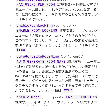
(環境変数) -- 同時に入室でき
MAX_USERS_PER_ROOM
るユーザーの最大数。これをデフォルトの0に設定する
と、任意の数のユーザーを許可することができます。デ
フォルト値は0です。
(config.json) /
enableRoomLocking
(環境変数) -- オプションメ
ENABLE_ROOM_LOCKING
ニューに「会議をロック」コマンドを含めるかどうか。
このコマンドにより、ユーザーは新しい参加者が会議に
参加できないようにすることができる。デフォルト値は
.
true
(config.json) /
autoGenerateRoomName
(環境変数) -- ユーザに
AUTO_GENERATE_ROOM_NAME
代わって部屋名を自動生成するかどうか。この設定がオ
ンの場合、新しい会議室の名前を生成するために
haikunatorを使用します。オフにした場合、ユーザーは
ランディングページにアクセスした際に部屋/ミーティン
グ名を入力するよう促され、入力するまで先に進むこと
ができません。デフォルト値は
.
true
(config.json) /
(環
enableEmoji
ENABLE_EMOJI
境変数) -- テキストチャットウィジェットで絵文字サポー