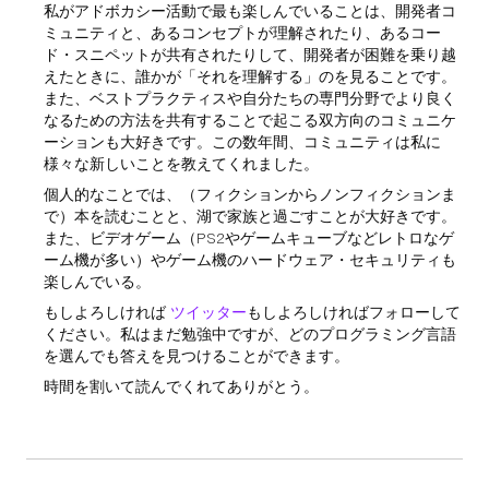
私がアドボカシー活動で最も楽しんでいることは、開発者コ
ミュニティと、あるコンセプトが理解されたり、あるコー
ド・スニペットが共有されたりして、開発者が困難を乗り越
えたときに、誰かが「それを理解する」のを見ることです。
また、ベストプラクティスや自分たちの専門分野でより良く
なるための方法を共有することで起こる双方向のコミュニケ
ーションも大好きです。この数年間、コミュニティは私に
様々な新しいことを教えてくれました。
個人的なことでは、（フィクションからノンフィクションま
で）本を読むことと、湖で家族と過ごすことが大好きです。
また、ビデオゲーム（PS2やゲームキューブなどレトロなゲ
ーム機が多い）やゲーム機のハードウェア・セキュリティも
楽しんでいる。
もしよろしければ
ツイッター
もしよろしければフォローして
ください。私はまだ勉強中ですが、どのプログラミング言語
を選んでも答えを見つけることができます。
時間を割いて読んでくれてありがとう。