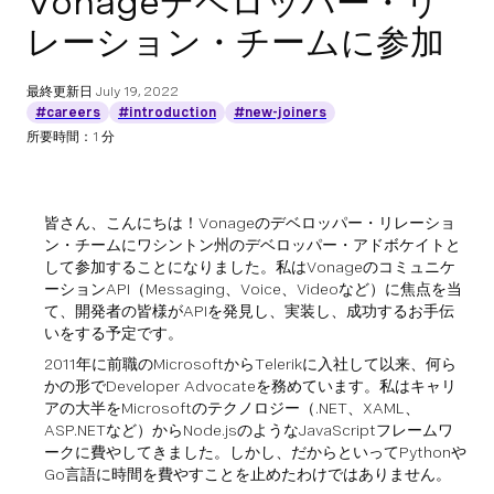
Vonageデベロッパー・リ
レーション・チームに参加
最終更新日
July 19, 2022
#careers
#introduction
#new-joiners
所要時間：1 分
皆さん、こんにちは！Vonageのデベロッパー・リレーショ
ン・チームにワシントン州のデベロッパー・アドボケイトと
して参加することになりました。私はVonageのコミュニケ
ーションAPI（Messaging、Voice、Videoなど）に焦点を当
て、開発者の皆様がAPIを発見し、実装し、成功するお手伝
いをする予定です。
2011年に前職のMicrosoftからTelerikに入社して以来、何ら
かの形でDeveloper Advocateを務めています。私はキャリ
アの大半をMicrosoftのテクノロジー（.NET、XAML、
ASP.NETなど）からNode.jsのようなJavaScriptフレームワ
ークに費やしてきました。しかし、だからといってPythonや
Go言語に時間を費やすことを止めたわけではありません。