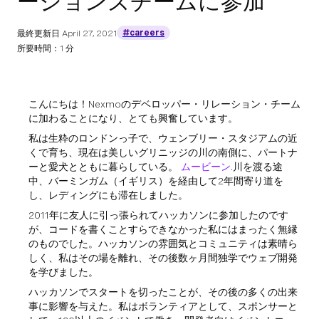
ーションズチームに参加
#careers
最終更新日
April 27, 2021
所要時間：1 分
こんにちは！Nexmoのデベロッパー・リレーション・チーム
に加わることになり、とても興奮しています。
私は生粋のロンドンっ子で、ウェンブリー・スタジアムの近
くで育ち、現在は美しいグリニッジの川の南側に、パートナ
ーと愛犬とともに暮らしている。
ムービーン
.川を渡る途
中、バーミンガム（イギリス）を経由して2年間寄り道を
し、レディングにも滞在しました。
2011年に友人に引っ張られてハッカソンに参加したのです
が、コードを書くことすらできなかった私にはまったく無縁
のものでした。ハッカソンの雰囲気とコミュニティは素晴ら
しく、私はその場を離れ、その後数ヶ月間独学でウェブ開発
を学びました。
ハッカソンでスタートを切ったことが、その後の多くの出来
事に影響を与えた。私はボランティアとして、スポンサーと